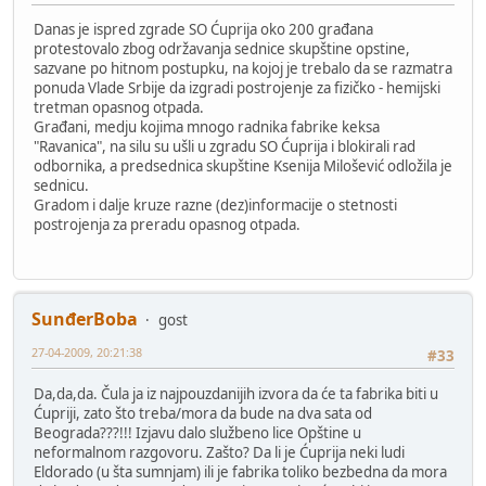
Danas je ispred zgrade SO Ćuprija oko 200 građana
protestovalo zbog održavanja sednice skupštine opstine,
sazvane po hitnom postupku, na kojoj je trebalo da se razmatra
ponuda Vlade Srbije da izgradi postrojenje za fizičko - hemijski
tretman opasnog otpada.
Građani, medju kojima mnogo radnika fabrike keksa
"Ravanica", na silu su ušli u zgradu SO Ćuprija i blokirali rad
odbornika, a predsednica skupštine Ksenija Milošević odložila je
sednicu.
Gradom i dalje kruze razne (dez)informacije o stetnosti
postrojenja za preradu opasnog otpada.
SunđerBoba
gost
27-04-2009, 20:21:38
#33
Da,da,da. Čula ja iz najpouzdanijih izvora da će ta fabrika biti u
Ćupriji, zato što treba/mora da bude na dva sata od
Beograda???!!! Izjavu dalo službeno lice Opštine u
neformalnom razgovoru. Zašto? Da li je Ćuprija neki ludi
Eldorado (u šta sumnjam) ili je fabrika toliko bezbedna da mora