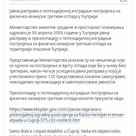
#24
Јавна расправа о потенцијалној изградњи постројења за
физичко-хемијски третман отпада у Ћуприји
Министарство животне средине и просторног планирања
одржало је 09.априла 2009.године у Ћуприји јавну
расправу и презентацију о потенцијалној изградњи
постројења за физичко-хемијски третман отпада на
територији општине Ћуприја.
Представници Министарства указали су на чињенице које
се односе на постројење и врсту отпада који би у њему био
третиран, након чега је уследила јавна расправа у којој је
учествовало преко 120 представника локалне самоуправе,
невладиних организација и заинтересоване јавности.
Презентацију о потенцијалној изградњи постројења за
физичко-хемијски третман отпада можете преузети овде.
https://www.ekoplan.gov.rs/src/Javna-rasprava-o-
potencijalnoj-izgradnji-postrojenja-za-fizicko-hemijski-tretman-
otpada-u-Cupriji-375-c32-content.htm
Samo đubre i otpad skladište u Ćupriji. Neka mi objasni neko