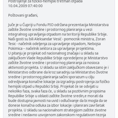
Postrojenje za fizičko-hemijski tretman otpada
10.04.2009 07:40:00
Poštovani građani,
Juče je u Ćupriji u Fondu PIO održana prezentacija Ministarstva
zaštite životne sredine i prostornog planiranja u vezi
integralnog upravljanja otpadom na teritoriji Republike Srbije.
Naši gosti su bili Aleksandar Vesić - pomocnik ministra, Zoran
Tesic - načelnik odeljenja za upravljanje otpadom, Nebojsa
Pokimica – načelnik sektora za upravljanje projektima.
U pitanju je projekat od nacionalnog značaja i u skladu sa
zaključkom Vlade Republike Srbije opredeljeno je Ministarstvo
zaštite životne sredine i prostornog planiranja za nosioca
aktivnosti projekta. U skladu sa istim zaključkom obavezano je i
Ministarstvo odbrane da kroz saradnju sa Ministarstvo životne
sredine i prostornog planiranja sačini sporazum u cilju
odredjivanja konačne lokacije za izgradnju postrojenja za fizičko
hemijski otpad u Republici Srbiji. Projekat će se odvijati u
nekoliko faza, svaka faza će, u skladu sa pozitivnim propisima
Republike Srbije u oblasti zaštite životne sredin,e morati da
bude dostupna javnosti na uvid i odlučivanje da bi mogla da se
donese konačna odluka za izbor lokacije i planirani završetak
projekta. U skladu sa nacionalnom strategijom zaštite zivotne
sredine i nedavno usvojenom zakonskom regulativom teznja