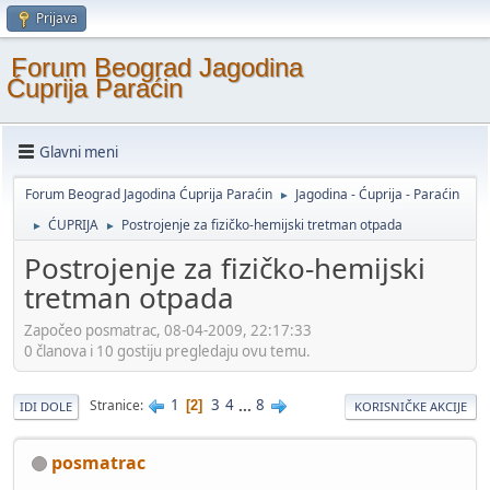
Prijava
Forum Beograd Jagodina
Ćuprija Paraćin
Glavni meni
Forum Beograd Jagodina Ćuprija Paraćin
Jagodina - Ćuprija - Paraćin
►
ĆUPRIJA
Postrojenje za fizičko-hemijski tretman otpada
►
►
Postrojenje za fizičko-hemijski
tretman otpada
Započeo posmatrac, 08-04-2009, 22:17:33
0 članova i 10 gostiju pregledaju ovu temu.
1
3
4
...
8
Stranice
2
IDI DOLE
KORISNIČKE AKCIJE
posmatrac