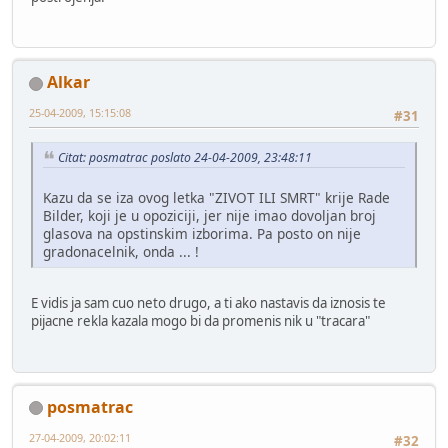
Alkar
25-04-2009, 15:15:08
#31
Citat: posmatrac poslato 24-04-2009, 23:48:11
Kazu da se iza ovog letka "ZIVOT ILI SMRT" krije Rade
Bilder, koji je u opoziciji, jer nije imao dovoljan broj
glasova na opstinskim izborima. Pa posto on nije
gradonacelnik, onda ... !
E vidis ja sam cuo neto drugo, a ti ako nastavis da iznosis te
pijacne rekla kazala mogo bi da promenis nik u "tracara"
posmatrac
27-04-2009, 20:02:11
#32