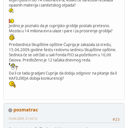
opasnih materija i sanitetskog otpada?
Jedino je poznato da je cuprijsko groblje postalo pretesno.
Mozda u 14 miliona evra ulaze i pare i za prosirenje groblja?
Predsednica Skupštine opštine Ćuprija je zakazala za sredu,
15.04.2009.godine šestu redovnu sednicu Skupštine opštine.
Sednica će se održati u sali Fonda PIO sa početkom u 10,00
časova. Predloženo je 12 tačaka dnevnog reda.
Da li ce tada gradjani Cuprije da dobiju odgovor na pitanje da li
KAFILERIJA dobija konkurenciji?
posmatrac
10-04-2009, 21:43:12
#23