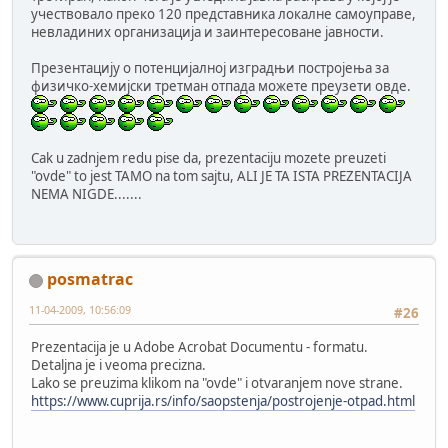
учествовало преко 120 представника локалне самоуправе,
невладиних организација и заинтересоване јавности.
Презентацију о потенцијалној изградњи постројења за
физичко-хемијски третман отпада можете преузети овде.
Cak u zadnjem redu pise da, prezentaciju mozete preuzeti
"ovde" to jest TAMO na tom sajtu, ALI JE TA ISTA PREZENTACIJA
NEMA NIGDE.......
posmatrac
11-04-2009, 10:56:09
#26
Prezentacija je u Adobe Acrobat Documentu - formatu.
Detaljna je i veoma precizna.
Lako se preuzima klikom na "ovde" i otvaranjem nove strane.
https://www.cuprija.rs/info/saopstenja/postrojenje-otpad.html