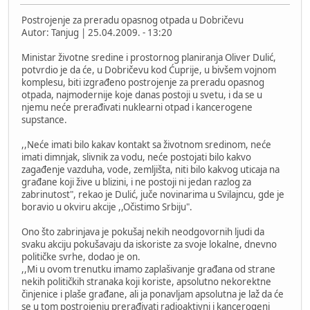
Postrojenje za preradu opasnog otpada u Dobričevu
Autor: Tanjug | 25.04.2009. - 13:20
Ministar životne sredine i prostornog planiranja Oliver Dulić,
potvrdio je da će, u Dobričevu kod Ćuprije, u bivšem vojnom
komplesu, biti izgrađeno postrojenje za preradu opasnog
otpada, najmodernije koje danas postoji u svetu, i da se u
njemu neće prerađivati nuklearni otpad i kancerogene
supstance.
,,Neće imati bilo kakav kontakt sa životnom sredinom, neće
imati dimnjak, slivnik za vodu, neće postojati bilo kakvo
zagađenje vazduha, vode, zemljišta, niti bilo kakvog uticaja na
građane koji žive u blizini, i ne postoji ni jedan razlog za
zabrinutost", rekao je Dulić, juče novinarima u Svilajncu, gde je
boravio u okviru akcije ,,Očistimo Srbiju".
Ono što zabrinjava je pokušaj nekih neodgovornih ljudi da
svaku akciju pokušavaju da iskoriste za svoje lokalne, dnevno
političke svrhe, dodao je on.
,,Mi u ovom trenutku imamo zaplašivanje građana od strane
nekih političkih stranaka koji koriste, apsolutno nekorektne
činjenice i plaše građane, ali ja ponavljam apsolutna je laž da će
se u tom postrojenju prerađivati radioaktivni i kancerogeni