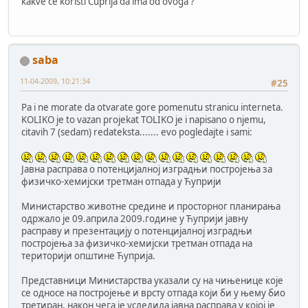
kakve će koristi Ćuprija da ima od ovoga ?
saba
11-04-2009, 10:21:34
#25
Pa i ne morate da otvarate gore pomenutu stranicu interneta.
KOLIKO je to vazan projekat TOLIKO je i napisano o njemu,
citavih 7 (sedam) redateksta....... evo pogledajte i sami:
Јавна расправа о потенцијалној изградњи постројења за
физичко-хемијски третман отпада у Ћуприји
Министарство животне средине и просторног планирања
одржало је 09.априла 2009.године у Ћуприји јавну
расправу и презентацију о потенцијалној изградњи
постројења за физичко-хемијски третман отпада на
територији општине Ћуприја.
Представници Министарства указали су на чињенице које
се односе на постројење и врсту отпада који би у њему био
третиран, након чега је уследила јавна расправа у којој је