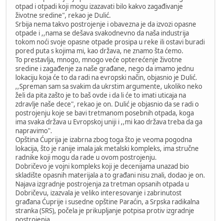
otpad i otpadi koji mogu izazavati bilo kakvo zagađivanje
životne sredine", rekao je Dulić.
Srbija nema takvo postrojenje i obavezna je da izvozi opasne
otpade i ,,nama se dešava svakodnevno da naša industrija
tokom noći svoje opasne otpade prosipa u reke ili ostavi buradi
pored puta s kojima mi, kao država, ne znamo šta ćemo.
To prestavlja, mnogo, mnogo veće opterećenje životne
sredine i zagađenje za naše građane, nego da imamo jednu
lokaciju koja će to da radi na evropski način, objasnio je Dulić.
,,Spreman sam sa svakim da ukrstim argumente, ukoliko neko
želi da pita zašto je to baš ovde i da li će to imati uticaja na
zdravlje naše dece", rekao je on. Dulić je objasnio da se radi o
postrojenju koje se bavi tretmanom posebnih otpada, koga
ima svaka država u Evropskoj uniji i ,,mi kao država treba da ga
napravimo".
Opština Ćuprija je izabrna zbog toga što je veoma pogodna
lokacija, što je ranije imala jak metalski kompleks, ima stručne
radnike koji mogu da rade u ovom postrojenju.
Dobričevo je vojni kompleks koji je decenijama unazad bio
skladište opasnih materijala a to građani nisu znali, dodao je on.
Najava izgradnje postrojenja za tretman opsanih otpada u
Dobričevu, izazvala je veliko interesovanje i zabrinutost
građana Ćuprije i susedne opštine Paraćin, a Srpska radikalna
stranka (SRS), počela je prikupljanje potpisa protiv izgradnje
postrojenja.