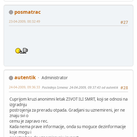
posmatrac
23-04-2009, 00:32:49
#27
autentik
Administrator
24-04-2009, 09:36:33
Poslednja Izmena
: 24-04-2009, 09:37:43 od autentik
#28
Cuprijom kruzi anonimni letak ZIVOT ILI SMRT, koji se odnosi na
izgradnju
postrojenja za preradu otpada. Gradjani su uznemireni, jer ne
znaju svi o
cemu je zapravo rec.
Kada nema prave informacije, onda su moguce dezinformacije
koje mogu i