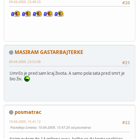
09-04-2009, 23:49:29
#20
MASIRAM GASTARBAJTERKE
09-04-2009, 23:52:08
#21
UmrEo je pred sam kraj života. A samo pola sata pred smrt je
bio živ.
posmatrac
10-04-2009, 15:41:12
#22
Poslednja Izmena
: 10-04-2009, 15:47:20 od posmatrac
Kojim putem do 14 miliona evra, koliko ce da kosta reciklaza