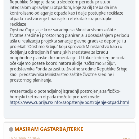
Republike Srbije je da se u sledećem periodu pristupi
integralom upravljanju otpadom, koje za cilj treba da ima
kontrolisano odlaganje otpada kao i dalje postupke reciklaze
otpada i ostvarenje finansijskih efekata kroz postupke
reciklaze.
Opstina Ćuprija je kroz saradnju sa Ministarstvom zaštite
životne sredine i prostornog planiranja u dosadašnjem periodu
ušla u realizaciju projekta sanacije glavne gradske deponije i u
projekat "Očistimo Srbiju" koju sprovodi Ministarstvo kao i u
dobijanju odredjenih finansijskih sredstava za izradu
neophodne planske dokumentacije. U toku sledećeg perioda
očekujemo posete koordinatora akcije "Očistimo Srbiju",
predstavnika Fonda za zaštitu životne sredine Republike Srbije
kao i predstavnika Ministarstvo zaštite životne sredine i
prostornog planiranja.
Prezentaciju o potencijalnoj izgradnji postrojenja za fizičko-
hemijski tretman otpada možete preuzeti ovde:
https://www.cuprija.rs/info/saopstenja/postrojenje-otpad.html
MASIRAM GASTARBAJTERKE
10-04-2009, 22:25:44