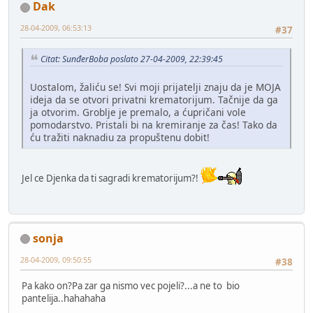
Dak
28-04-2009, 06:53:13
#37
Citat: SunđerBoba poslato 27-04-2009, 22:39:45
Uostalom, žaliću se! Svi moji prijatelji znaju da je MOJA
ideja da se otvori privatni krematorijum. Tačnije da ga
ja otvorim. Groblje je premalo, a ćupričani vole
pomodarstvo. Pristali bi na kremiranje za čas! Tako da
ću tražiti naknadiu za propuštenu dobit!
Jel ce Djenka da ti sagradi krematorijum?!
sonja
28-04-2009, 09:50:55
#38
Pa kako on?Pa zar ga nismo vec pojeli?...a ne to bio
pantelija..hahahaha