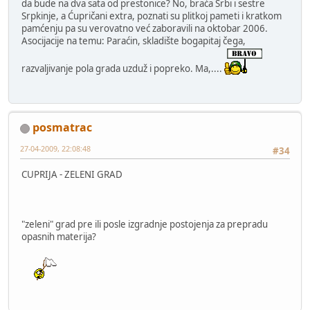
da bude na dva sata od prestonice? No, braća Srbi i sestre
Srpkinje, a Ćupričani extra, poznati su plitkoj pameti i kratkom
pamćenju pa su verovatno već zaboravili na oktobar 2006.
Asocijacije na temu: Paraćin, skladište bogapitaj čega,
razvaljivanje pola grada uzduž i popreko. Ma,....
posmatrac
27-04-2009, 22:08:48
#34
CUPRIJA - ZELENI GRAD
"zeleni" grad pre ili posle izgradnje postojenja za prepradu
opasnih materija?