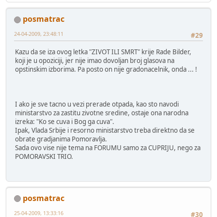
posmatrac
24-04-2009, 23:48:11
#29
Kazu da se iza ovog letka "ZIVOT ILI SMRT" krije Rade Bilder,
koji je u opoziciji, jer nije imao dovoljan broj glasova na
opstinskim izborima. Pa posto on nije gradonacelnik, onda ... !
I ako je sve tacno u vezi prerade otpada, kao sto navodi
ministarstvo za zastitu zivotne sredine, ostaje ona narodna
izreka: "Ko se cuva i Bog ga cuva".
Ipak, Vlada Srbije i resorno ministarstvo treba direktno da se
obrate gradjanima Pomoravlja.
Sada ovo vise nije tema na FORUMU samo za CUPRIJU, nego za
POMORAVSKI TRIO.
posmatrac
25-04-2009, 13:33:16
#30