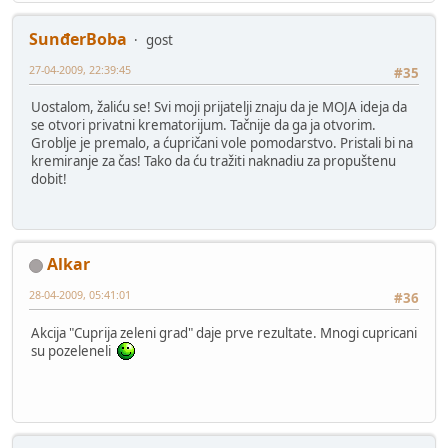
SunđerBoba
gost
27-04-2009, 22:39:45
#35
Uostalom, žaliću se! Svi moji prijatelji znaju da je MOJA ideja da
se otvori privatni krematorijum. Tačnije da ga ja otvorim.
Groblje je premalo, a ćupričani vole pomodarstvo. Pristali bi na
kremiranje za čas! Tako da ću tražiti naknadiu za propuštenu
dobit!
Alkar
28-04-2009, 05:41:01
#36
Akcija "Cuprija zeleni grad" daje prve rezultate. Mnogi cupricani
su pozeleneli