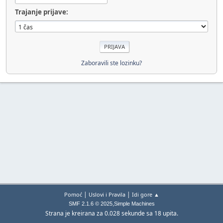
Trajanje prijave:
Zaboravili ste lozinku?
|
|
Pomoć
Uslovi i Pravila
Idi gore ▲
,
SMF 2.1.6 © 2025
Simple Machines
Strana je kreirana za 0.028 sekunde sa 18 upita.