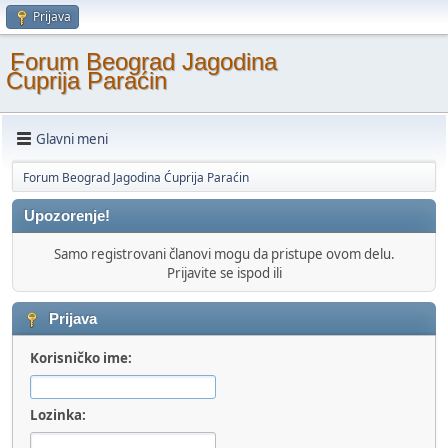
Prijava
Forum Beograd Jagodina
Ćuprija Paraćin
Glavni meni
Forum Beograd Jagodina Ćuprija Paraćin
Upozorenje!
Samo registrovani članovi mogu da pristupe ovom delu.
Prijavite se ispod ili
Prijava
Korisničko ime:
Lozinka: