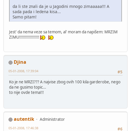
da li ste znali da je u Jagodini mnogo zimaaaaa!!! A
sada pada i ledena kisa...
Samo pitam!
Jest' da nema veze sa temom, al' moram da napišem: MRZIM
ZIMU!!!!!!!!!!!!!!!!!
Djina
05-01-2008, 17:39:04
#5
Ko je ne MRZI??? A najvise zbog ovih 100 kila garderobe, nego
da ne gusimo topic...
to nije ovde tema!!!
autentik
Administrator
05-01-2008, 17:46:38
#6