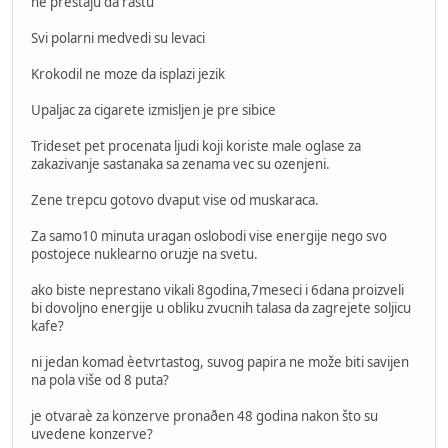
ne prestaju da rastu
Svi polarni medvedi su levaci
Krokodil ne moze da isplazi jezik
Upaljac za cigarete izmisljen je pre sibice
Trideset pet procenata ljudi koji koriste male oglase za
zakazivanje sastanaka sa zenama vec su ozenjeni.
Zene trepcu gotovo dvaput vise od muskaraca.
Za samo10 minuta uragan oslobodi vise energije nego svo
postojece nuklearno oruzje na svetu.
ako biste neprestano vikali 8godina,7meseci i 6dana proizveli
bi dovoljno energije u obliku zvucnih talasa da zagrejete soljicu
kafe?
ni jedan komad èetvrtastog, suvog papira ne može biti savijen
na pola više od 8 puta?
je otvaraè za konzerve pronaðen 48 godina nakon što su
uvedene konzerve?