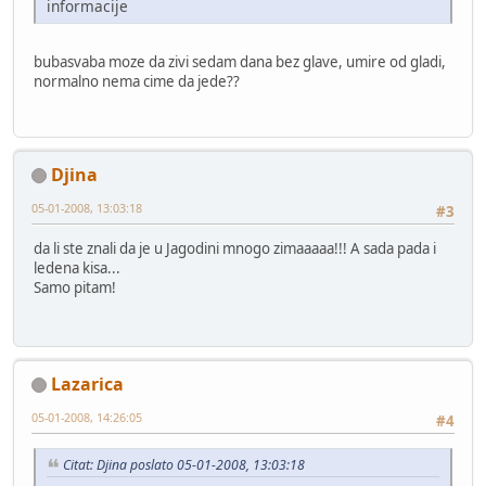
informacije
bubasvaba moze da zivi sedam dana bez glave, umire od gladi,
normalno nema cime da jede??
Djina
05-01-2008, 13:03:18
#3
da li ste znali da je u Jagodini mnogo zimaaaaa!!! A sada pada i
ledena kisa...
Samo pitam!
Lazarica
05-01-2008, 14:26:05
#4
Citat: Djina poslato 05-01-2008, 13:03:18