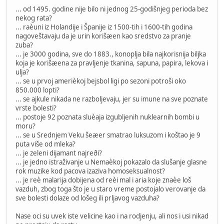
... od 1495. godine nije bilo ni jednog 25-godišnjeg perioda bez
nekog rata?
... raèuni iz Holandije i Španije iz 1500-tih i 1600-tih godina
nagoveštavaju da je urin korišæen kao sredstvo za pranje
zuba?
... je 3000 godina, sve do 1883., konoplja bila najkorisnija biljka
koja je korišæena za pravljenje tkanina, sapuna, papira, lekova i
ulja?
... se u prvoj amerièkoj bejsbol ligi po sezoni potroši oko
850.000 lopti?
... se ajkule nikada ne razboljevaju, jer su imune na sve poznate
vrste bolesti?
... postoje 92 poznata sluèaja izgubljenih nuklearnih bombi u
moru?
... se u Srednjem Veku šeæer smatrao luksuzom i koštao je 9
puta više od mleka?
... je zeleni dijamant najreði?
... je jedno istraživanje u Nemaèkoj pokazalo da slušanje glasne
rok muzike kod pacova izaziva homoseksualnost?
... je reè malarija dobijena od reèi mal i aria koje znaèe loš
vazduh, zbog toga što je u staro vreme postojalo verovanje da
sve bolesti dolaze od lošeg ili prljavog vazduha?
Nase oci su uvek iste velicine kao i na rodjenju, ali nos i usi nikad