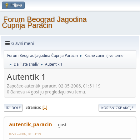
Prijava
Forum Beograd Jagodina
Ćuprija Paraćin
Glavni meni
Forum Beograd Jagodina Ćuprija Paraćin
Razne zanimljive teme
►
Da li ste znali?
Autentik 1
►
►
Autentik 1
Započeo autentik_paracin, 02-05-2006, 01:51:19
0 članova i 4 gostiju pregledaju ovu temu.
Stranice
1
IDI DOLE
KORISNIČKE AKCIJE
autentik_paracin
gost
02-05-2006, 01:51:19