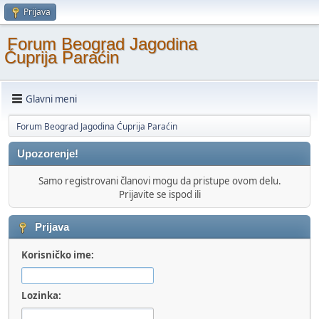
Prijava
Forum Beograd Jagodina
Ćuprija Paraćin
Glavni meni
Forum Beograd Jagodina Ćuprija Paraćin
Upozorenje!
Samo registrovani članovi mogu da pristupe ovom delu.
Prijavite se ispod ili
Prijava
Korisničko ime:
Lozinka: