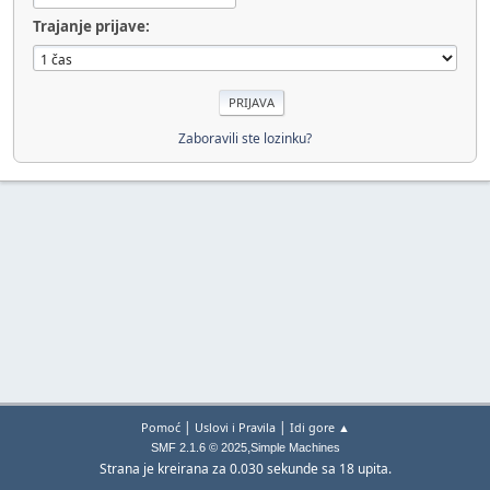
Trajanje prijave:
Zaboravili ste lozinku?
|
|
Pomoć
Uslovi i Pravila
Idi gore ▲
,
SMF 2.1.6 © 2025
Simple Machines
Strana je kreirana za 0.030 sekunde sa 18 upita.