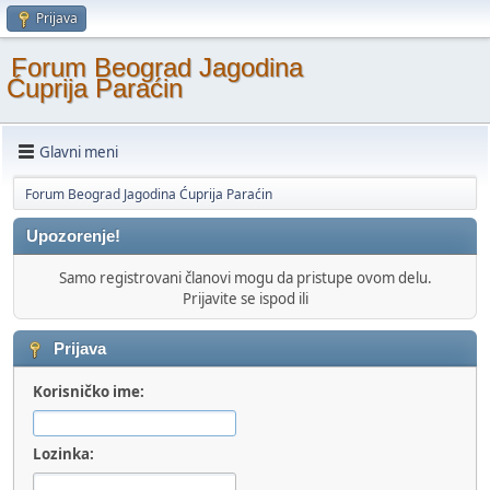
Prijava
Forum Beograd Jagodina
Ćuprija Paraćin
Glavni meni
Forum Beograd Jagodina Ćuprija Paraćin
Upozorenje!
Samo registrovani članovi mogu da pristupe ovom delu.
Prijavite se ispod ili
Prijava
Korisničko ime:
Lozinka: