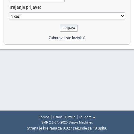
Trajanje prijave:
Zaboravili ste lozinku?
|
|
Pomoć
Uslovi i Pravila
Idi gore ▲
,
SMF 2.1.6 © 2025
Simple Machines
Strana je kreirana za 0.027 sekunde sa 18 upita.