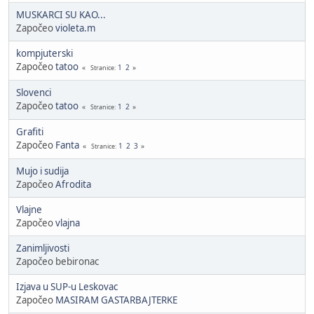
MUSKARCI SU KAO...
Započeo
violeta.m
kompjuterski
Započeo
tatoo
1
2
Stranice
Slovenci
Započeo
tatoo
1
2
Stranice
Grafiti
Započeo
Fanta
1
2
3
Stranice
Mujo i sudija
Započeo
Afrodita
Vlajne
Započeo
vlajna
Zanimljivosti
Započeo bebironac
Izjava u SUP-u Leskovac
Započeo
MASIRAM GASTARBAJTERKE