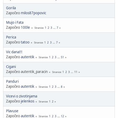
Gorila
Započeo
milos87popovic
Mujo i Fata
Započeo
100le
1
2
3
...
7
Stranice
Perica
Započeo
tatoo
1
2
3
...
7
Stranice
Vic dana!!!
Započeo
autentik
1
2
3
...
51
Stranice
Cigani
Započeo autentik_paracin
1
2
3
...
11
Stranice
Panduri
Započeo
autentik
1
2
3
...
8
Stranice
Vicevi o zivotinjama
Započeo
jelenkos
1
2
Stranice
Plavuse
Započeo
autentik
1
2
3
...
12
Stranice