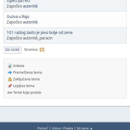
Ispeci pa reci
Započeo
autentik
Guzva u Raju
Započeo
autentik
101 razlog zasto je pivo bolje od zene
Započeo autentik_paracin
Stranice
1
IDI GORE
Anketa
Premeštena tema
Zaključana tema
Lepljiva tema
Teme koje pratite
|
|
Pomoć
Uslovi i Pravila
Idi gore ▲