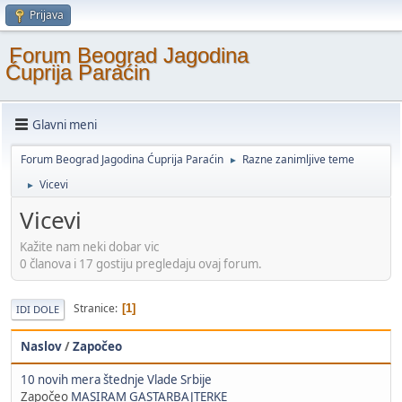
Prijava
Forum Beograd Jagodina
Ćuprija Paraćin
Glavni meni
Forum Beograd Jagodina Ćuprija Paraćin
Razne zanimljive teme
►
Vicevi
►
Vicevi
Kažite nam neki dobar vic
0 članova i 17 gostiju pregledaju ovaj forum.
Stranice
1
IDI DOLE
Naslov
/
Započeo
10 novih mera štednje Vlade Srbije
Započeo
MASIRAM GASTARBAJTERKE