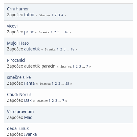
Crni Humor
Započeo
tatoo
1
2
3
4
Stranice
vicovi
Započeo
princ
1
2
3
...
16
Stranice
Mujo i Haso
Započeo
autentik
1
2
3
...
18
Stranice
Pirocanici
Započeo autentik_paracin
1
2
3
...
7
Stranice
smešne slike
Započeo
Fanta
1
2
3
...
55
Stranice
Chuck Norris
Započeo
Dak
1
2
3
...
7
Stranice
Vic o pravnom
Započeo
Mac
deda i unuk
Započeo
Ivanka