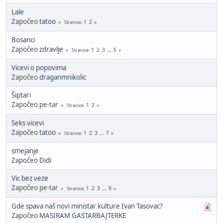
Lale
Započeo
tatoo
1
2
Stranice
Bosanci
Započeo
zdravlje
1
2
3
...
5
Stranice
Vicevi o popovima
Započeo
draganmnikolic
Šiptari
Započeo pe-tar
1
2
Stranice
Seks vicevi
Započeo
tatoo
1
2
3
...
7
Stranice
smejanje
Započeo
Didi
Vic bez veze
Započeo pe-tar
1
2
3
...
9
Stranice
Gde spava naš novi ministar kulture Ivan Tasovac?
Započeo
MASIRAM GASTARBAJTERKE