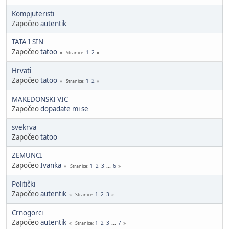
Kompjuteristi
Započeo
autentik
TATA I SIN
Započeo
tatoo
1
2
Stranice
Hrvati
Započeo
tatoo
1
2
Stranice
MAKEDONSKI VIC
Započeo
dopadate mi se
svekrva
Započeo
tatoo
ZEMUNCI
Započeo
Ivanka
1
2
3
...
6
Stranice
Politički
Započeo
autentik
1
2
3
Stranice
Crnogorci
Započeo
autentik
1
2
3
...
7
Stranice