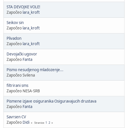
STA DEVOJKE VOLE!
Započeo
lara_kroft
Seikov sin
Započeo
lara_kroft
Plivadon
Započeo
lara_kroft
Devojački ugovor
Započeo
Fanta
Pismo nesudjenog mladozenje...
Započeo Svilena
filtrirani sms
Započeo NESA-SRB
Pismene izjave osiguranika Osiguravajucih drustava
Započeo
Fanta
Savrsen CV
Započeo
Didi
1
2
Stranice