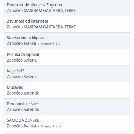
Pismo studentkinje iz Zagreba
Započeo
MASIRAM GASTARBAJTERKE
Zavisnost od interneta
Započeo
MASIRAM GASTARBAJTERKE
Smešni video klipovi
Započeo
Ivanka
1
2
Stranice
Poruka za lopova!
Započeo Svilena
Ko je šef?
Započeo Svilena
Mucavac
Započeo
autentik
Prvoaprilske šale
Započeo
autentik
SAMO ZA ŽENSKE
Započeo
Ivanka
1
2
Stranice