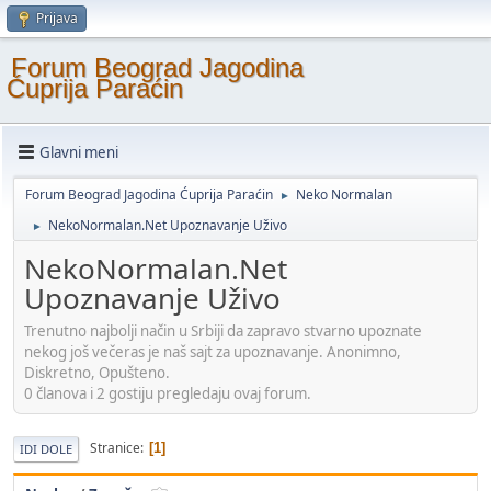
Prijava
Forum Beograd Jagodina
Ćuprija Paraćin
Glavni meni
Forum Beograd Jagodina Ćuprija Paraćin
Neko Normalan
►
NekoNormalan.Net Upoznavanje Uživo
►
NekoNormalan.Net
Upoznavanje Uživo
Trenutno najbolji način u Srbiji da zapravo stvarno upoznate
nekog još večeras je naš sajt za upoznavanje. Anonimno,
Diskretno, Opušteno.
0 članova i 2 gostiju pregledaju ovaj forum.
Stranice
1
IDI DOLE