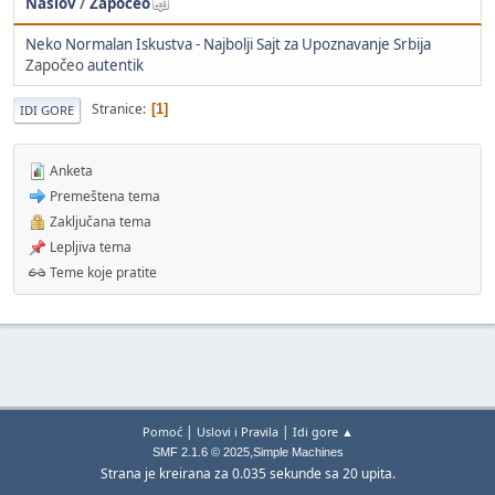
Naslov
/
Započeo
Neko Normalan Iskustva - Najbolji Sajt za Upoznavanje Srbija
Započeo
autentik
Stranice
1
IDI GORE
Anketa
Premeštena tema
Zaključana tema
Lepljiva tema
Teme koje pratite
|
|
Pomoć
Uslovi i Pravila
Idi gore ▲
,
SMF 2.1.6 © 2025
Simple Machines
Strana je kreirana za 0.035 sekunde sa 20 upita.