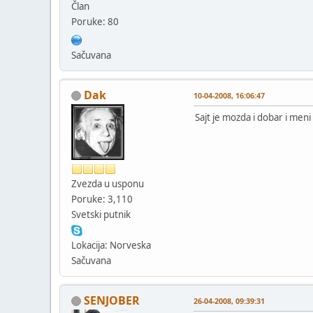
Član
Poruke: 80
Sačuvana
Dak
10-04-2008, 16:06:47
Sajt je mozda i dobar i meni 
Zvezda u usponu
Poruke: 3,110
Svetski putnik
Lokacija: Norveska
Sačuvana
SENJOBER
26-04-2008, 09:39:31