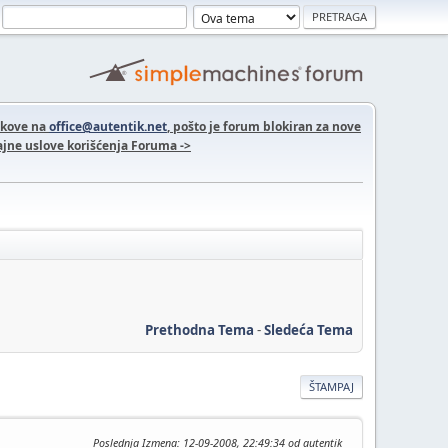
nkove na
office@autentik.net
, pošto je forum blokiran za nove
jne uslove korišćenja Foruma ->
Prethodna Tema
-
Sledeća Tema
ŠTAMPAJ
Poslednja Izmena
: 12-09-2008, 22:49:34 od autentik