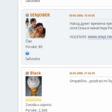
Sačuvana
SENJOBER
30-05-2008, 15:45:05
Накод дужег времена пре
села Сења и манастира Р
ПОСЕТИТЕ
WWW.SENJE.OR
Član
Poruke: 80
Sačuvana
Black
30-05-2008, 21:46:39
Simpatično...pozdravi mi Top
Zvezda u usponu
Poruke: 2,366