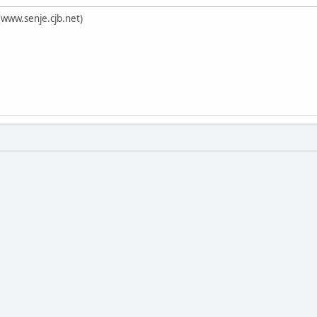
ja(www.senje.cjb.net)