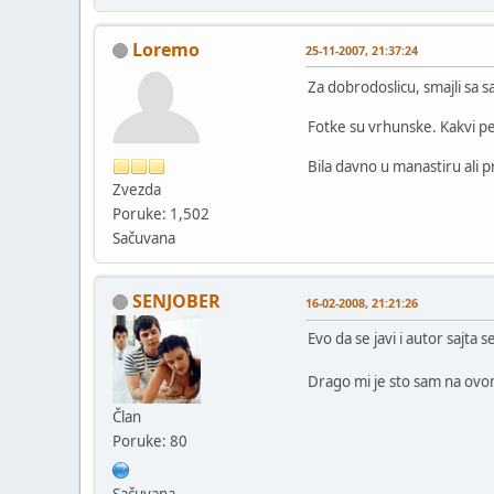
Loremo
25-11-2007, 21:37:24
Za dobrodoslicu, smajli sa 
Fotke su vrhunske. Kakvi pe
Bila davno u manastiru ali 
Zvezda
Poruke: 1,502
Sačuvana
SENJOBER
16-02-2008, 21:21:26
Evo da se javi i autor sajta 
Drago mi je sto sam na ovo
Član
Poruke: 80
Sačuvana