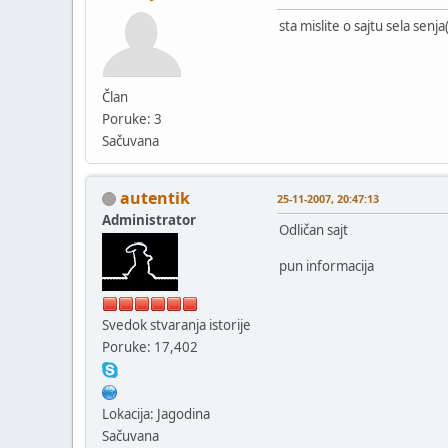
sta mislite o sajtu sela sen
Član
Poruke: 3
Sačuvana
autentik
25-11-2007, 20:47:13
Administrator
Odličan sajt
pun informacija
Svedok stvaranja istorije
Poruke: 17,402
Lokacija: Jagodina
Sačuvana