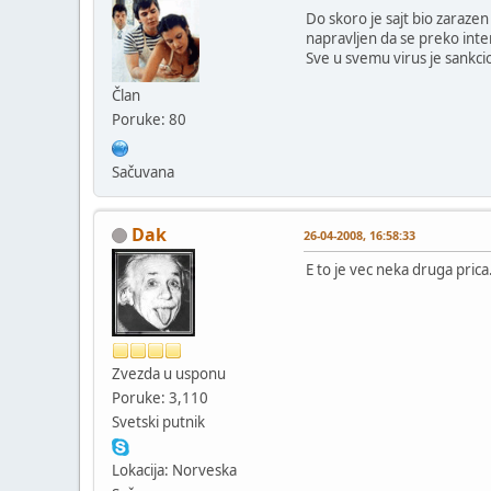
Do skoro je sajt bio zaraz
napravljen da se preko inte
Sve u svemu virus je sankcio
Član
Poruke: 80
Sačuvana
Dak
26-04-2008, 16:58:33
E to je vec neka druga prica.F
Zvezda u usponu
Poruke: 3,110
Svetski putnik
Lokacija: Norveska