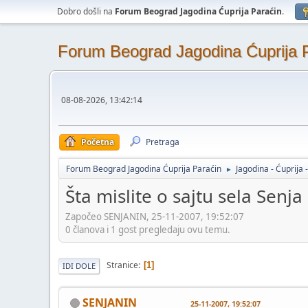
Dobro došli na
Forum Beograd Jagodina Ćuprija Paraćin
.
Forum Beograd Jagodina Ćuprija 
08-08-2026, 13:42:14
Početna
Pretraga
Forum Beograd Jagodina Ćuprija Paraćin
Jagodina - Ćuprija 
►
Šta mislite o sajtu sela Senja
Započeo SENJANIN, 25-11-2007, 19:52:07
0 članova i 1 gost pregledaju ovu temu.
Stranice
1
IDI DOLE
SENJANIN
25-11-2007, 19:52:07