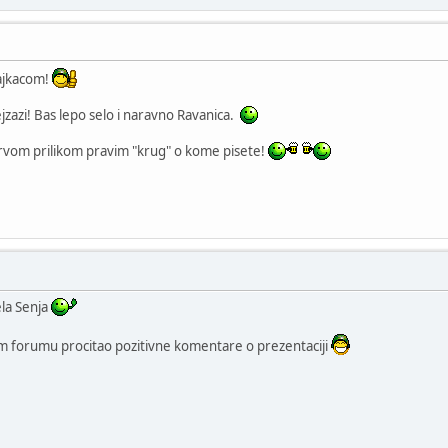
sajkacom!
jzazi! Bas lepo selo i naravno Ravanica.
prvom prilikom pravim "krug" o kome pisete!
sela Senja
m forumu procitao pozitivne komentare o prezentaciji