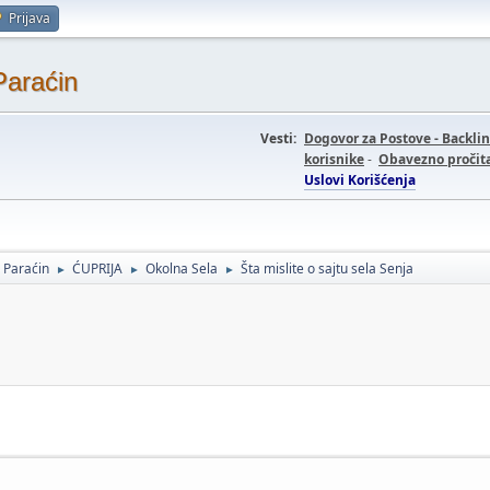
Prijava
Paraćin
Vesti:
Dogovor za Postove - Backli
korisnike
-
Obavezno pročita
Uslovi Korišćenja
- Paraćin
ĆUPRIJA
Okolna Sela
Šta mislite o sajtu sela Senja
►
►
►