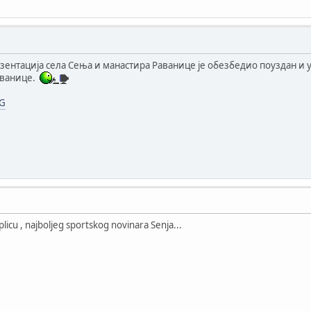
зентација села Сења и манастира Раванице је обезбедио поуздан и
аванице.
G
licu , najboljeg sportskog novinara Senja...