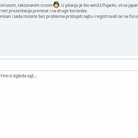
en virusom, takozvanim crvom
. U pitanju je bio win32/fujacks, virus japan
rnet prezentacija prenese i na druge korisnike.
nisan i sada mozete bez problema pristupiti sajtu i registrovati se na for
ino ti izgleda sajt...