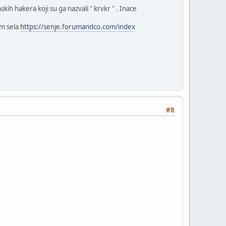
skih hakera koji su ga nazvali " krvkr " . Inace
um sela
https://senje.forumandco.com/index
#8