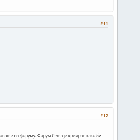
#11
#12
овање на форуму. Форум Сења је креиран како би