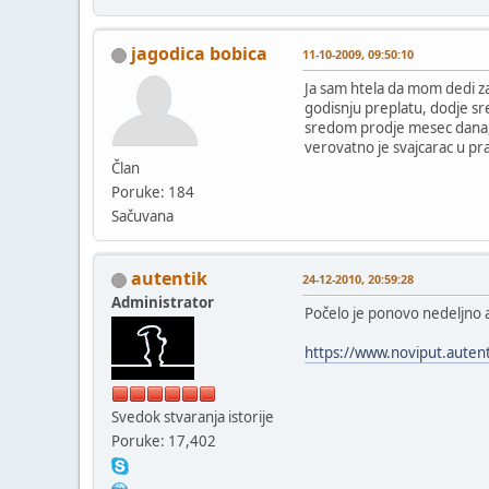
jagodica bobica
11-10-2009, 09:50:10
Ja sam htela da mom dedi za 
godisnju preplatu, dodje sr
sredom prodje mesec dana, o
verovatno je svajcarac u pr
Član
Poruke: 184
Sačuvana
autentik
24-12-2010, 20:59:28
Administrator
Počelo je ponovo nedeljno 
https://www.noviput.autent
Svedok stvaranja istorije
Poruke: 17,402