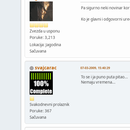
Pa sigurno neki novinar kori
Ko je glavni i odgovorni ur
Zvezda u usponu
Poruke: 3,213
Lokacija: Jagodina
Sačuvana
svajcarac
07-03-2009, 15:40:29
To se i ja puno puta pitao...
Nemaju vremena...
Svakodnevni prolaznik
Poruke: 367
Sačuvana