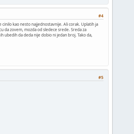
#4
cinilo kao nesto najjednostavnije. Ali corak. Uplatih ja
necu da zovem, mozda od sledece srede. Sreda za
ih ubedih da deda nije dobio ni jedan broj. Tako da,
#5