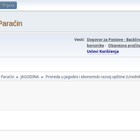
Prijava
Paraćin
Vesti:
Dogovor za Postove - Backli
korisnike
-
Obavezno pročita
Uslovi Korišćenja
- Paraćin
JAGODINA
Privreda u Jagodini i ekonomski razvoj opštine
(Uredni
►
►