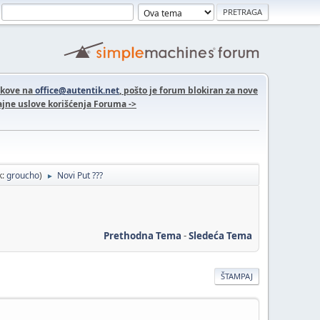
nkove na
office@autentik.net
, pošto je forum blokiran za nove
jne uslove korišćenja Foruma ->
k:
groucho
)
Novi Put ???
►
Prethodna Tema
-
Sledeća Tema
ŠTAMPAJ