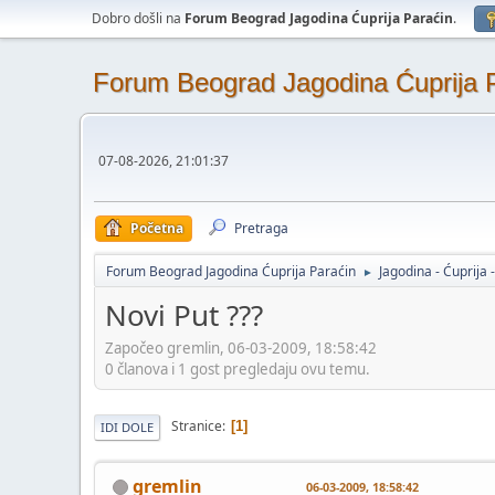
Dobro došli na
Forum Beograd Jagodina Ćuprija Paraćin
.
Forum Beograd Jagodina Ćuprija 
07-08-2026, 21:01:37
Početna
Pretraga
Forum Beograd Jagodina Ćuprija Paraćin
Jagodina - Ćuprija 
►
Novi Put ???
Započeo gremlin, 06-03-2009, 18:58:42
0 članova i 1 gost pregledaju ovu temu.
Stranice
1
IDI DOLE
gremlin
06-03-2009, 18:58:42