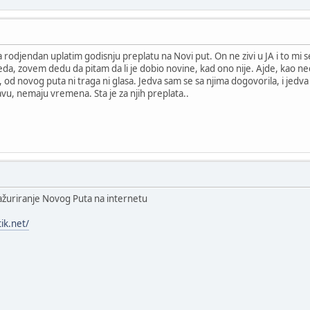
rodjendan uplatim godisnju preplatu na Novi put. On ne zivi u JA i to mi se 
eda, zovem dedu da pitam da li je dobio novine, kad ono nije. Ajde, kao 
d novog puta ni traga ni glasa. Jedva sam se sa njima dogovorila, i jedva 
avu, nemaju vremena. Sta je za njih preplata..
ažuriranje Novog Puta na internetu
ik.net/