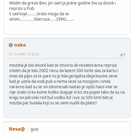
Mislim da gresis Bev. jer sam ja jedne godine bio za docek i
reprizu u Pub.
E sad koje........tesko mogu da se
setim............Skleroza......CERO.......
neko
16-12-2008, 19:58:25
#7
mozdsa je bio docek kad se otvorio ali nezaboravna repriza
mislim da je bilo 2002 necu da lazem 500 kinte das za kartu i
imas da pijes za te pare to je bila genijalna ideja bucine zene
kad je uzela da vodi pub a nema veze sa mozgom i onda
naravno kad su se svi iskomesali nastao je opsti haos vise se
nije znalo ni ko kome koliko duguje ni ko sta popio tako da su na
kraju svi pili viski red bul vodku itd i sve za 500 kinti bilo je
mozda par budala koji su se sami nudili da plate!!
Nesa@
gost