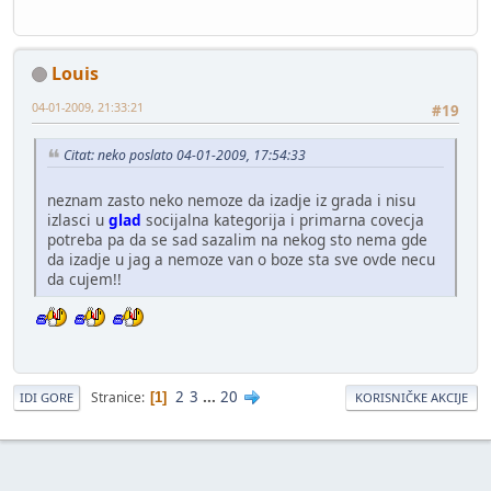
Louis
04-01-2009, 21:33:21
#19
Citat: neko poslato 04-01-2009, 17:54:33
neznam zasto neko nemoze da izadje iz grada i nisu
izlasci u
glad
socijalna kategorija i primarna covecja
potreba pa da se sad sazalim na nekog sto nema gde
da izadje u jag a nemoze van o boze sta sve ovde necu
da cujem!!
2
3
...
20
Stranice
1
IDI GORE
KORISNIČKE AKCIJE