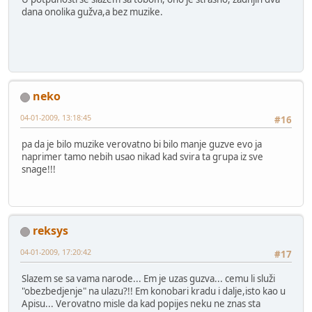
dana onolika gužva,a bez muzike.
neko
04-01-2009, 13:18:45
#16
pa da je bilo muzike verovatno bi bilo manje guzve evo ja
naprimer tamo nebih usao nikad kad svira ta grupa iz sve
snage!!!
reksys
04-01-2009, 17:20:42
#17
Slazem se sa vama narode... Em je uzas guzva... cemu li služi
"obezbedjenje" na ulazu?!! Em konobari kradu i dalje,isto kao u
Apisu... Verovatno misle da kad popijes neku ne znas sta