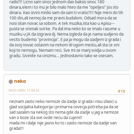
radis?!! Licno sam sinoc jednom dao baksis sinoc 180
dinara,elem i to mu je bilo malo hteo da me "opeljesi" jos sto
dinara. Kao izvini mislio sam da sam ti vratio?!!! Nije meni do tih
100 din,ali nemoj da me pravis budalom. Odsad mora da se
nosi sitan novac sa sobom. A tek muzika,ista kao u Apisu---
pusta se snimak svirke. Pa dal ima neko ko se imalo razume u
muziku u JA da izigrava dj. Nema izgleda da je nama sudjeno da
vecito budemo "provincija". E pa ja mogu da izadjem iz grada i
da svoj novac ostavim na nekom drugom mestu,ali sta ce oni
koji to nemogu. Nemam reci. Sve mi se manj svidja u ovom
gradu. Izvinite na cinizmu... Jednostavno tako se osecam.
neko
04-01-2009, 17:54:33
#18
neznam zasto neko nemoze da izadje iz grada i nisu izlasci u
glad socijalna kategorija i primarna covecja potreba pa da se
sad sazalim na nekog sto nema gde da izadje u jag a nemoze
van o boze sta sve ovde necu da cujem!!
mada mi i dalje nije jasno ko to i zasto nemoze da izadje van
grada!!!