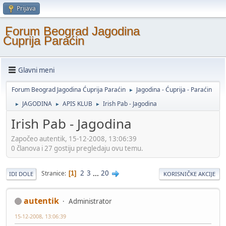
Prijava
Forum Beograd Jagodina
Ćuprija Paraćin
Glavni meni
Forum Beograd Jagodina Ćuprija Paraćin
Jagodina - Ćuprija - Paraćin
►
JAGODINA
APIS KLUB
Irish Pab - Jagodina
►
►
►
Irish Pab - Jagodina
Započeo autentik, 15-12-2008, 13:06:39
0 članova i 27 gostiju pregledaju ovu temu.
2
3
...
20
Stranice
1
IDI DOLE
KORISNIČKE AKCIJE
autentik
Administrator
15-12-2008, 13:06:39