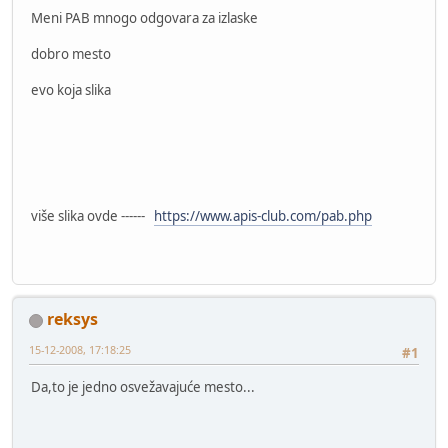
Meni PAB mnogo odgovara za izlaske
dobro mesto
evo koja slika
više slika ovde ------
https://www.apis-club.com/pab.php
reksys
15-12-2008, 17:18:25
#1
Da,to je jedno osvežavajuće mesto...