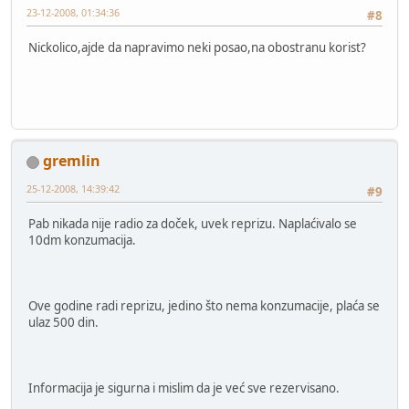
23-12-2008, 01:34:36
#8
Nickolico,ajde da napravimo neki posao,na obostranu korist?
gremlin
25-12-2008, 14:39:42
#9
Pab nikada nije radio za doček, uvek reprizu. Naplaćivalo se
10dm konzumacija.
Ove godine radi reprizu, jedino što nema konzumacije, plaća se
ulaz 500 din.
Informacija je sigurna i mislim da je već sve rezervisano.