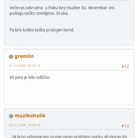
Večeras odvratno u Pabu bez muzike 30. decembar oni
puštaju nešto snimljeno. bruka.
Pa bre koliko košta pristojan bend.
gremlin
31-12-2008, 08:46:19
#12
Ali pivo je bilo odlično
muzikoholik
02-01-2009, 14:08:59
#13
JA licno odgovaram za vise nego pristojnu svirku,ali moras da