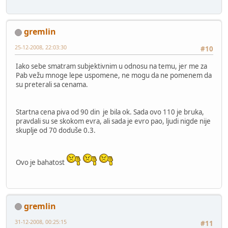
gremlin
25-12-2008, 22:03:30
#10
Iako sebe smatram subjektivnim u odnosu na temu, jer me za
Pab vežu mnoge lepe uspomene, ne mogu da ne pomenem da
su preterali sa cenama.
Startna cena piva od 90 din je bila ok. Sada ovo 110 je bruka,
pravdali su se skokom evra, ali sada je evro pao, ljudi nigde nije
skuplje od 70 doduše 0.3.
Ovo je bahatost
gremlin
31-12-2008, 00:25:15
#11