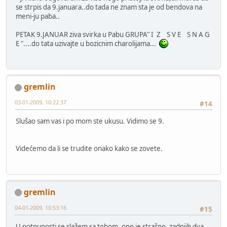
se strpis da 9.januara..do tada ne znam sta je od bendova na
meni-ju paba..
PETAK 9.JANUAR ziva svirka u Pabu GRUPA" I Z S V E S N A G
E "....do tata uzivajte u bozicnim charolijama...
gremlin
03-01-2009, 10:22:37
#14
Slušao sam vas i po mom ste ukusu. Vidimo se 9.
Videćemo da li se trudite onako kako se zovete.
gremlin
04-01-2009, 10:53:16
#15
U potpunosti se slažem sa tobom, ono je strašno, zadnjih dva