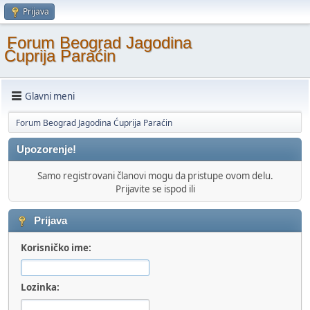
Prijava
Forum Beograd Jagodina
Ćuprija Paraćin
Glavni meni
Forum Beograd Jagodina Ćuprija Paraćin
Upozorenje!
Samo registrovani članovi mogu da pristupe ovom delu.
Prijavite se ispod ili
Prijava
Korisničko ime:
Lozinka: