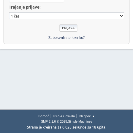
Trajanje prijave:
Zaboravili ste lozinku?
|
|
Pomoć
Uslovi i Pravila
Idi gore ▲
,
SMF 2.1.6 © 2025
Simple Machines
Strana je kreirana za 0.028 sekunde sa 18 upita.