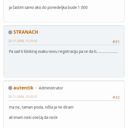
ja častim samo ako do ponedeljka bude 1 000
STRANACH
26-11-2008, 15:25:42
#31
Pa sad ti blokiraj svaku novu registraciju pa ce da ti...................
autentik
Administrator
26-11-2008, 15:32:07
#32
ma ne, taman posla, ništa ja ne diram
ali imam neki osećaj da neće