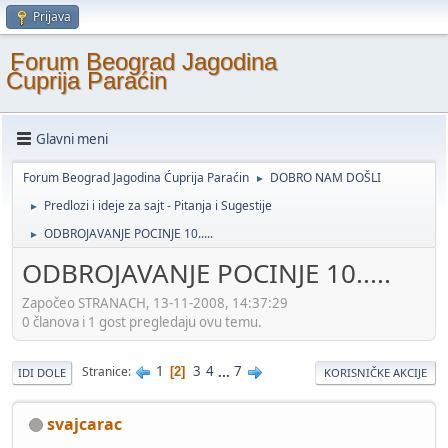
Prijava
Forum Beograd Jagodina
Ćuprija Paraćin
Glavni meni
Forum Beograd Jagodina Ćuprija Paraćin
DOBRO NAM DOŠLI
►
Predlozi i ideje za sajt - Pitanja i Sugestije
►
ODBROJAVANJE POCINJE 10.....
►
ODBROJAVANJE POCINJE 10.....
Započeo STRANACH, 13-11-2008, 14:37:29
0 članova i 1 gost pregledaju ovu temu.
1
3
4
...
7
Stranice
2
IDI DOLE
KORISNIČKE AKCIJE
svajcarac