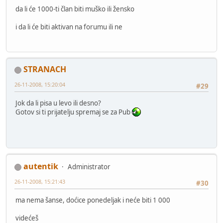
da li će 1000-ti član biti muško ili žensko
i da li će biti aktivan na forumu ili ne
STRANACH
26-11-2008, 15:20:04
#29
Jok da li pisa u levo ili desno?
Gotov si ti prijatelju spremaj se za Pub
autentik
Administrator
26-11-2008, 15:21:43
#30
ma nema šanse, doćice ponedeljak i neće biti 1 000
videćeš