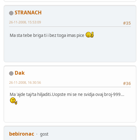
STRANACH
26-11-2008, 15:53:09
#35
Ma sta tebe briga ti i bez toga imas pice
Dak
26-11-2008, 16:30:56
#36
Ma 'ajde taj/ta hiljaditi.Uopste mi se ne svidja ovaj broj-999...
bebironac
gost