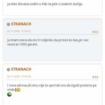
Ja tebe Bevana vodim u Pab na piće u svakom slučaju
STRANACH
26-11-2008, 15:36:52
#33
Ja imam oseca da ces ti rodjenko da prsnes ko bas,jer vec
veceras 1000 garant.
STRANACH
26-11-2008, 15:44:28
#34
I nova adresa,ali necu nije to sportski ocu da izgubi posteno pa
onda