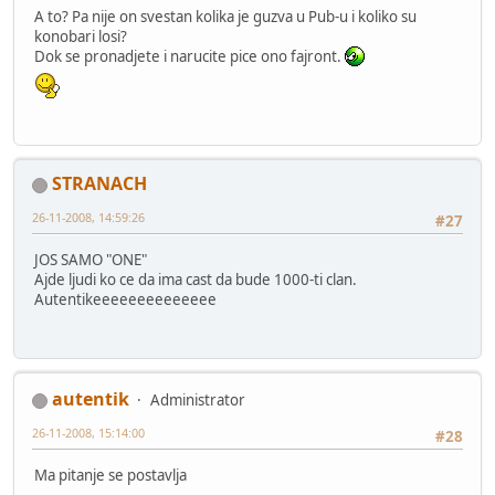
A to? Pa nije on svestan kolika je guzva u Pub-u i koliko su
konobari losi?
Dok se pronadjete i narucite pice ono fajront.
STRANACH
26-11-2008, 14:59:26
#27
JOS SAMO "ONE"
Ajde ljudi ko ce da ima cast da bude 1000-ti clan.
Autentikeeeeeeeeeeeeee
autentik
Administrator
26-11-2008, 15:14:00
#28
Ma pitanje se postavlja