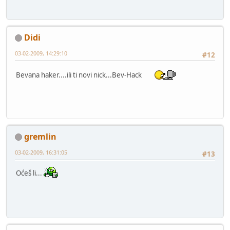
Didi
03-02-2009, 14:29:10
#12
Bevana haker....ili ti novi nick...Bev-Hack
gremlin
03-02-2009, 16:31:05
#13
Oćeš li...