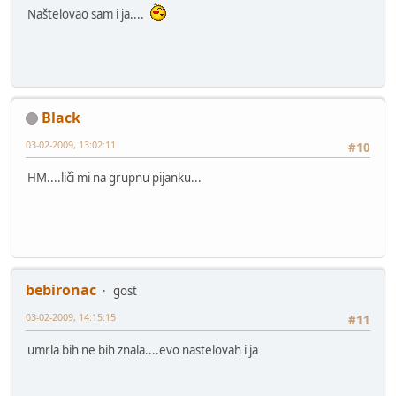
Naštelovao sam i ja....
Black
03-02-2009, 13:02:11
#10
HM....liči mi na grupnu pijanku...
bebironac
gost
03-02-2009, 14:15:15
#11
umrla bih ne bih znala....evo nastelovah i ja