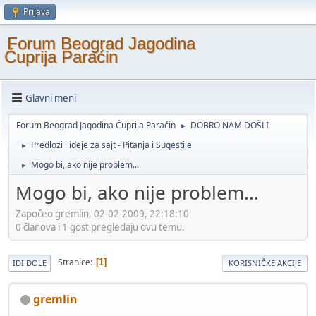
Prijava
Forum Beograd Jagodina
Ćuprija Paraćin
Glavni meni
Forum Beograd Jagodina Ćuprija Paraćin
DOBRO NAM DOŠLI
►
Predlozi i ideje za sajt - Pitanja i Sugestije
►
Mogo bi, ako nije problem...
►
Mogo bi, ako nije problem...
Započeo gremlin, 02-02-2009, 22:18:10
0 članova i 1 gost pregledaju ovu temu.
Stranice
1
IDI DOLE
KORISNIČKE AKCIJE
gremlin