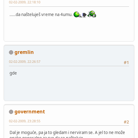
02-02-2009, 22:18:10
.....da našteluješ vreme na 4umu.
gremlin
02-02-2009, 22:26:57
#1
gde
government
02-02-2009, 23:28:55
#2
Dal je moguće, pa ja to gledam i nerviram se. A jel to ne može
onako generalno za sve da se našteluje