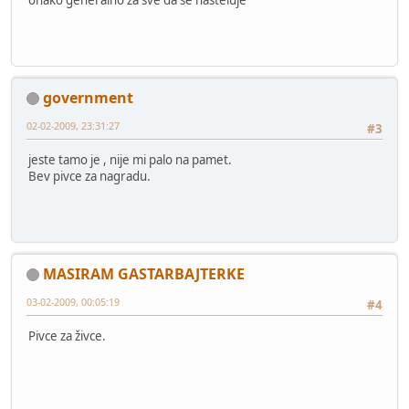
government
02-02-2009, 23:31:27
#3
jeste tamo je , nije mi palo na pamet.
Bev pivce za nagradu.
MASIRAM GASTARBAJTERKE
03-02-2009, 00:05:19
#4
Pivce za živce.