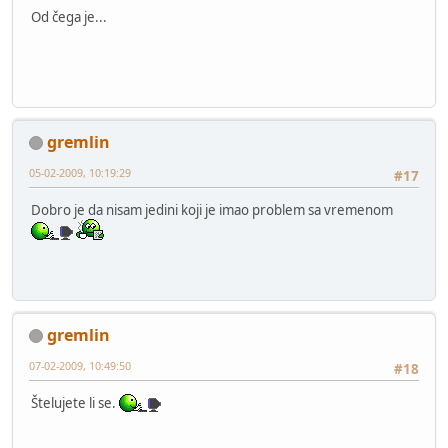
Od čega je...
gremlin
05-02-2009, 10:19:29
#17
Dobro je da nisam jedini koji je imao problem sa vremenom
gremlin
07-02-2009, 10:49:50
#18
Štelujete li se.