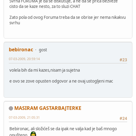
Svrha FORUMA je da se diskutuje, a ne da se prica bezveze
cisto da se kaze nesto, za to sluzi CHAT
Zato pola od ovog Foruma treba da se obrise jer nema nikakvu
svrhu
bebironac
gost
07-03-2009, 20:59:14
#23
volela bih da mi kazes,nisam ja sujetna
e ovo se zove opusten odgovor a ne ovaj ustogljeni mac
MASIRAM GASTARBAJTERKE
07-03-2009, 21:05:31
#24
Bebironac, ali složićeš se da ipak ne valja kad je baš mnogo
opušteno.