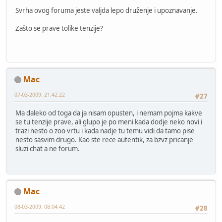
Svrha ovog foruma jeste valjda lepo druženje i upoznavanje.
Zašto se prave tolike tenzije?
Mac
07-03-2009, 21:42:22
#27
Ma daleko od toga da ja nisam opusten, i nemam pojma kakve
se tu tenzije prave, ali glupo je po meni kada dodje neko novi i
trazi nesto o zoo vrtu i kada nadje tu temu vidi da tamo pise
nesto sasvim drugo. Kao ste rece autentik, za bzvz pricanje
sluzi chat a ne forum.
Mac
08-03-2009, 08:04:42
#28