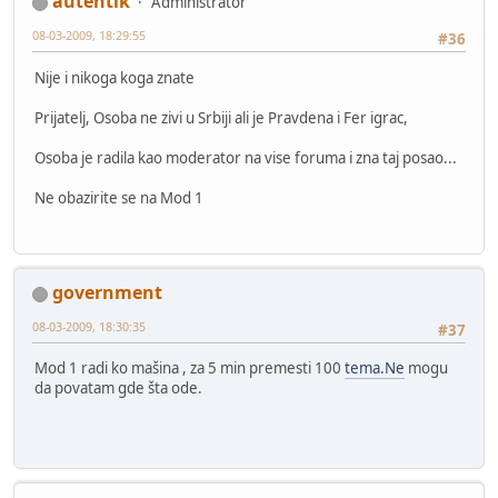
autentik
Administrator
08-03-2009, 18:29:55
#36
Nije i nikoga koga znate
Prijatelj, Osoba ne zivi u Srbiji ali je Pravdena i Fer igrac,
Osoba je radila kao moderator na vise foruma i zna taj posao...
Ne obazirite se na Mod 1
government
08-03-2009, 18:30:35
#37
Mod 1 radi ko mašina , za 5 min premesti 100
tema.Ne
mogu
da povatam gde šta ode.