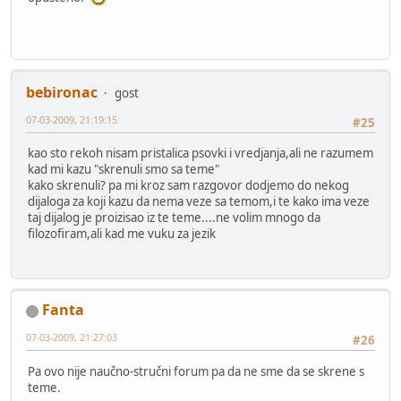
bebironac
gost
07-03-2009, 21:19:15
#25
kao sto rekoh nisam pristalica psovki i vredjanja,ali ne razumem
kad mi kazu "skrenuli smo sa teme"
kako skrenuli? pa mi kroz sam razgovor dodjemo do nekog
dijaloga za koji kazu da nema veze sa temom,i te kako ima veze
taj dijalog je proizisao iz te teme....ne volim mnogo da
filozofiram,ali kad me vuku za jezik
Fanta
07-03-2009, 21:27:03
#26
Pa ovo nije naučno-stručni forum pa da ne sme da se skrene s
teme.