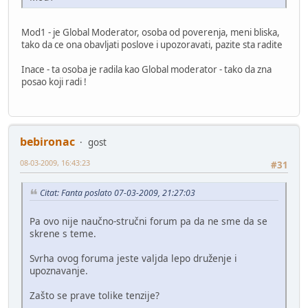
Mod1 - je Global Moderator, osoba od poverenja, meni bliska,
tako da ce ona obavljati poslove i upozoravati, pazite sta radite
Inace - ta osoba je radila kao Global moderator - tako da zna
posao koji radi !
bebironac
gost
08-03-2009, 16:43:23
#31
Citat: Fanta poslato 07-03-2009, 21:27:03
Pa ovo nije naučno-stručni forum pa da ne sme da se
skrene s teme.
Svrha ovog foruma jeste valjda lepo druženje i
upoznavanje.
Zašto se prave tolike tenzije?