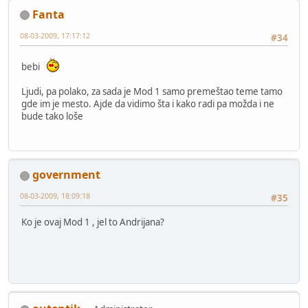
Fanta
08-03-2009, 17:17:12
#34
bebi
Ljudi, pa polako, za sada je Mod 1 samo premeštao teme tamo
gde im je mesto. Ajde da vidimo šta i kako radi pa možda i ne
bude tako loše
government
08-03-2009, 18:09:18
#35
Ko je ovaj Mod 1 , jel to Andrijana?