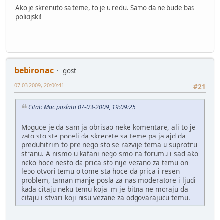
Ako je skrenuto sa teme, to je u redu. Samo da ne bude bas
policijski!
bebironac
gost
07-03-2009, 20:00:41
#21
Citat: Mac poslato 07-03-2009, 19:09:25
Moguce je da sam ja obrisao neke komentare, ali to je
zato sto ste poceli da skrecete sa teme pa ja ajd da
preduhitrim to pre nego sto se razvije tema u suprotnu
stranu. A nismo u kafani nego smo na forumu i sad ako
neko hoce nesto da prica sto nije vezano za temu on
lepo otvori temu o tome sta hoce da prica i resen
problem, taman manje posla za nas moderatore i ljudi
kada citaju neku temu koja im je bitna ne moraju da
citaju i stvari koji nisu vezane za odgovarajucu temu.