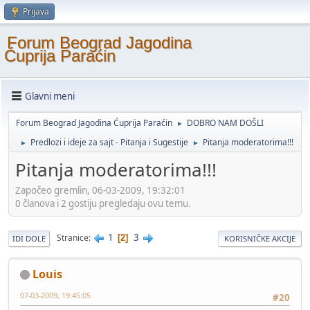
Prijava
Forum Beograd Jagodina
Ćuprija Paraćin
Glavni meni
Forum Beograd Jagodina Ćuprija Paraćin
DOBRO NAM DOŠLI
►
Predlozi i ideje za sajt - Pitanja i Sugestije
Pitanja moderatorima!!!
►
►
Pitanja moderatorima!!!
Započeo gremlin, 06-03-2009, 19:32:01
0 članova i 2 gostiju pregledaju ovu temu.
1
3
Stranice
2
IDI DOLE
KORISNIČKE AKCIJE
Louis
07-03-2009, 19:45:05
#20