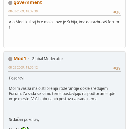
government
08-03-2009, 18:32:39
#38
Alo Mod kuliraj bre malo . ovo je Srbija, ima da razbucaš forum
!
Mod1
Global Moderator
08-03-2009, 18:36:12
#39
Pozdrav!
Molim vas za malo strpljenja i tolerancije dokle sređujem
Forum. Za sada se samo teme postavljaju na podforume gde
im je mesto. Vaših obrisanih postova za sada nema.
Srdačan pozdrav,