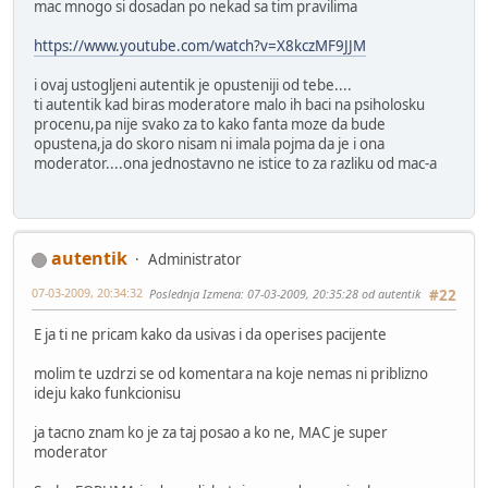
mac mnogo si dosadan po nekad sa tim pravilima
https://www.youtube.com/watch?v=X8kczMF9JJM
i ovaj ustogljeni autentik je opusteniji od tebe....
ti autentik kad biras moderatore malo ih baci na psiholosku
procenu,pa nije svako za to kako fanta moze da bude
opustena,ja do skoro nisam ni imala pojma da je i ona
moderator....ona jednostavno ne istice to za razliku od mac-a
autentik
Administrator
07-03-2009, 20:34:32
Poslednja Izmena
: 07-03-2009, 20:35:28 od autentik
#22
E ja ti ne pricam kako da usivas i da operises pacijente
molim te uzdrzi se od komentara na koje nemas ni priblizno
ideju kako funkcionisu
ja tacno znam ko je za taj posao a ko ne, MAC je super
moderator