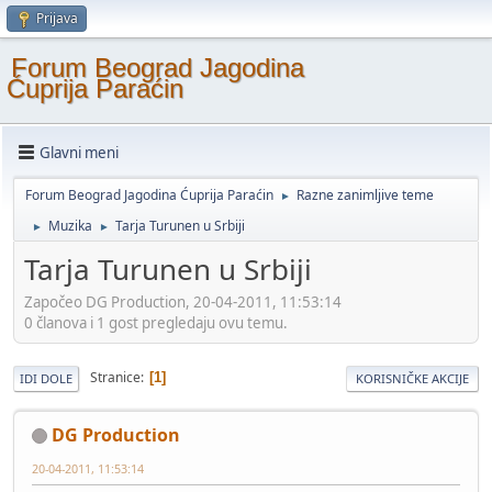
Prijava
Forum Beograd Jagodina
Ćuprija Paraćin
Glavni meni
Forum Beograd Jagodina Ćuprija Paraćin
Razne zanimljive teme
►
Muzika
Tarja Turunen u Srbiji
►
►
Tarja Turunen u Srbiji
Započeo DG Production, 20-04-2011, 11:53:14
0 članova i 1 gost pregledaju ovu temu.
Stranice
1
IDI DOLE
KORISNIČKE AKCIJE
DG Production
20-04-2011, 11:53:14