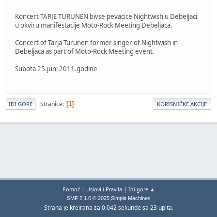
Koncert TARJE TURUNEN bivse pevacice Nightwish u Debeljaci
u okviru manifestacije Moto-Rock Meeting Debeljaca.
Concert of Tarja Turunen former singer of Nightwish in
Debeljaca as part of Moto-Rock Meeting event.
Subota 25.juni 2011.godine
Stranice
1
IDI GORE
KORISNIČKE AKCIJE
|
|
Pomoć
Uslovi i Pravila
Idi gore ▲
,
SMF 2.1.6 © 2025
Simple Machines
Strana je kreirana za 0.042 sekunde sa 23 upita.