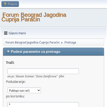
Prijava
Forum Beograd Jagodina
Ćuprija Paraćin
Glavni meni
Forum Beograd Jagodina Ćuprija Paraćin
Pretraga
►
Podesi parametre za pretragu
Traži:
na pr.
Stevan Sremac "Zona Zamfirova" -film
Podudaranje:
po korisniku: