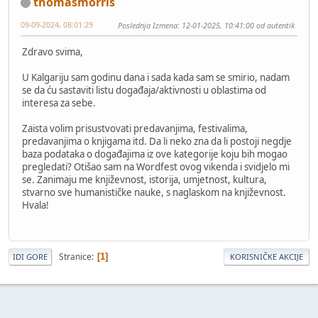
thomasmorris
09-09-2024, 08:01:29
Poslednja Izmena
: 12-01-2025, 10:41:00 od autentik
Zdravo svima,
U Kalgariju sam godinu dana i sada kada sam se smirio, nadam
se da ću sastaviti listu događaja/aktivnosti u oblastima od
interesa za sebe.
Zaista volim prisustvovati predavanjima, festivalima,
predavanjima o knjigama itd. Da li neko zna da li postoji negdje
baza podataka o događajima iz ove kategorije koju bih mogao
pregledati? Otišao sam na Wordfest ovog vikenda i svidjelo mi
se. Zanimaju me književnost, istorija, umjetnost, kultura,
stvarno sve humanističke nauke, s naglaskom na književnost.
Hvala!
Stranice
1
IDI GORE
KORISNIČKE AKCIJE