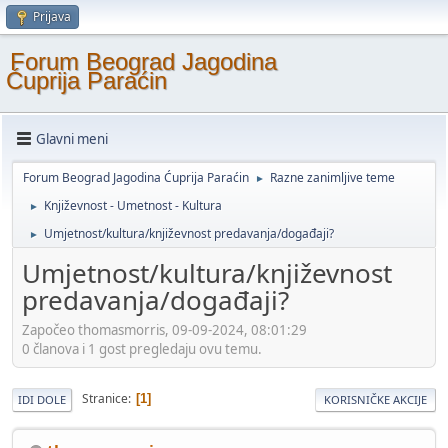
Prijava
Forum Beograd Jagodina
Ćuprija Paraćin
Glavni meni
Forum Beograd Jagodina Ćuprija Paraćin
Razne zanimljive teme
►
Književnost - Umetnost - Kultura
►
Umjetnost/kultura/književnost predavanja/događaji?
►
Umjetnost/kultura/književnost
predavanja/događaji?
Započeo thomasmorris, 09-09-2024, 08:01:29
0 članova i 1 gost pregledaju ovu temu.
Stranice
1
IDI DOLE
KORISNIČKE AKCIJE