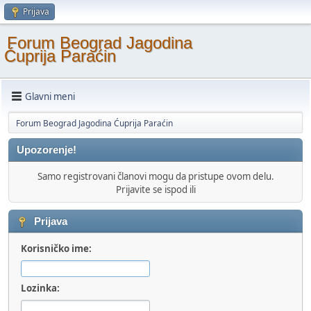
Prijava
Forum Beograd Jagodina
Ćuprija Paraćin
Glavni meni
Forum Beograd Jagodina Ćuprija Paraćin
Upozorenje!
Samo registrovani članovi mogu da pristupe ovom delu.
Prijavite se ispod ili
Prijava
Korisničko ime:
Lozinka: