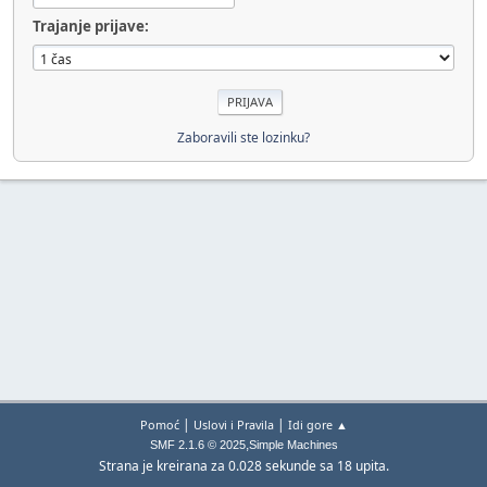
Trajanje prijave:
Zaboravili ste lozinku?
|
|
Pomoć
Uslovi i Pravila
Idi gore ▲
,
SMF 2.1.6 © 2025
Simple Machines
Strana je kreirana za 0.028 sekunde sa 18 upita.