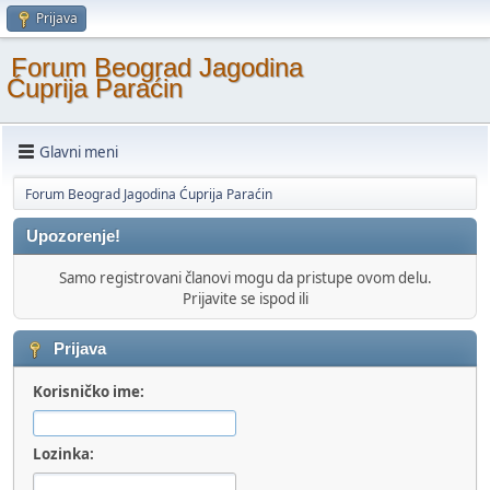
Prijava
Forum Beograd Jagodina
Ćuprija Paraćin
Glavni meni
Forum Beograd Jagodina Ćuprija Paraćin
Upozorenje!
Samo registrovani članovi mogu da pristupe ovom delu.
Prijavite se ispod ili
Prijava
Korisničko ime:
Lozinka: