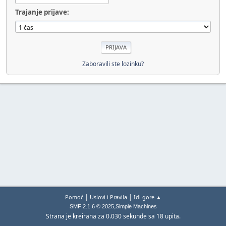
Trajanje prijave:
Zaboravili ste lozinku?
|
|
Pomoć
Uslovi i Pravila
Idi gore ▲
,
SMF 2.1.6 © 2025
Simple Machines
Strana je kreirana za 0.030 sekunde sa 18 upita.