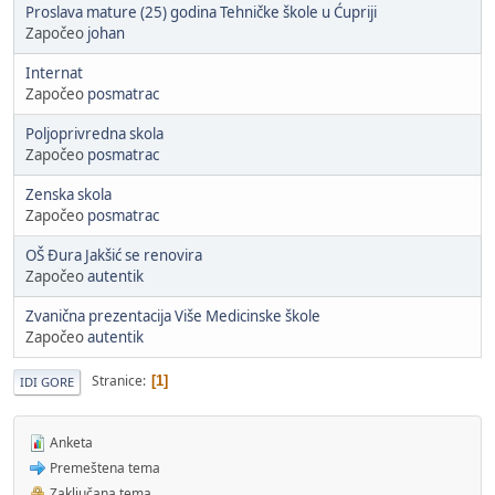
Proslava mature (25) godina Tehničke škole u Ćupriji
Započeo
johan
Internat
Započeo
posmatrac
Poljoprivredna skola
Započeo
posmatrac
Zenska skola
Započeo
posmatrac
OŠ Đura Jakšić se renovira
Započeo
autentik
Zvanična prezentacija Više Medicinske škole
Započeo
autentik
Stranice
1
IDI GORE
Anketa
Premeštena tema
Zaključana tema