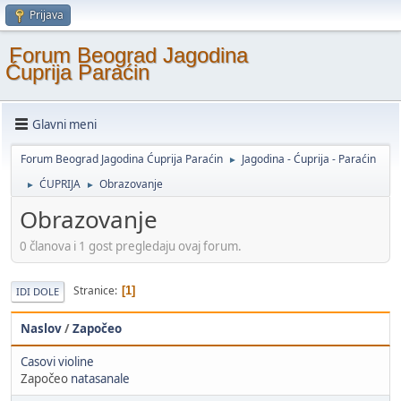
Prijava
Forum Beograd Jagodina
Ćuprija Paraćin
Glavni meni
Forum Beograd Jagodina Ćuprija Paraćin
Jagodina - Ćuprija - Paraćin
►
ĆUPRIJA
Obrazovanje
►
►
Obrazovanje
0 članova i 1 gost pregledaju ovaj forum.
Stranice
1
IDI DOLE
Naslov
/
Započeo
Casovi violine
Započeo
natasanale