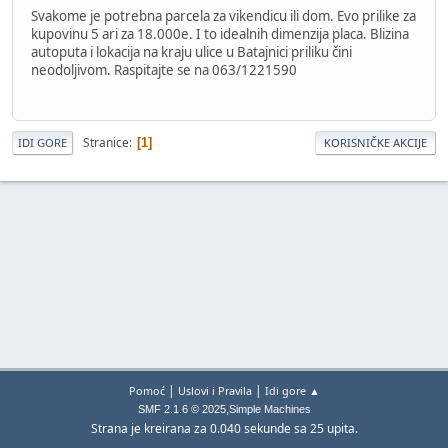
Svakome je potrebna parcela za vikendicu ili dom. Evo prilike za
kupovinu 5 ari za 18.000e. I to idealnih dimenzija placa. Blizina
autoputa i lokacija na kraju ulice u Batajnici priliku čini
neodoljivom. Raspitajte se na 063/1221590
Stranice
1
IDI GORE
KORISNIČKE AKCIJE
|
|
Pomoć
Uslovi i Pravila
Idi gore ▲
,
SMF 2.1.6 © 2025
Simple Machines
Strana je kreirana za 0.040 sekunde sa 25 upita.