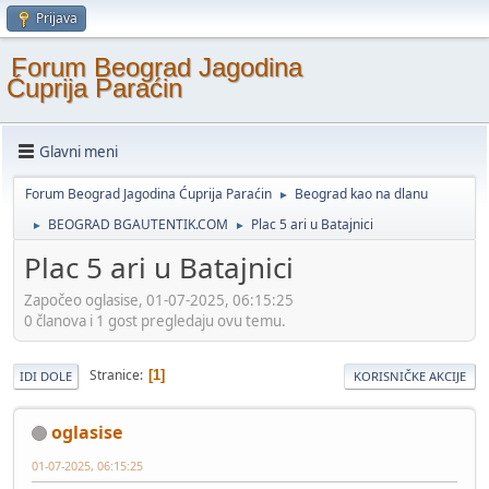
Prijava
Forum Beograd Jagodina
Ćuprija Paraćin
Glavni meni
Forum Beograd Jagodina Ćuprija Paraćin
Beograd kao na dlanu
►
BEOGRAD BGAUTENTIK.COM
Plac 5 ari u Batajnici
►
►
Plac 5 ari u Batajnici
Započeo oglasise, 01-07-2025, 06:15:25
0 članova i 1 gost pregledaju ovu temu.
Stranice
1
IDI DOLE
KORISNIČKE AKCIJE
oglasise
01-07-2025, 06:15:25