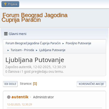
Prijava
Forum Beograd Jagodina
Ćuprija Paraćin
Glavni meni
Forum Beograd Jagodina Ćuprija Paraćin
Povoljno Putovanje
►
Turizam - Priroda
Ljubljana Putovanje
►
►
Ljubljana Putovanje
Započeo autentik, 12-02-2025, 12:30:29
0 članova i 1 gost pregledaju ovu temu.
Stranice
1
IDI DOLE
KORISNIČKE AKCIJE
autentik
Administrator
12-02-2025, 12:30:29