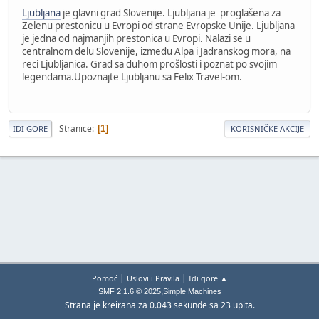
Ljubljana
je glavni grad Slovenije. Ljubljana je proglašena za
Zelenu prestonicu u Evropi od strane Evropske Unije. Ljubljana
je jedna od najmanjih prestonica u Evropi. Nalazi se u
centralnom delu Slovenije, između Alpa i Jadranskog mora, na
reci Ljubljanica. Grad sa duhom prošlosti i poznat po svojim
legendama.Upoznajte Ljubljanu sa Felix Travel-om.
Stranice
1
IDI GORE
KORISNIČKE AKCIJE
|
|
Pomoć
Uslovi i Pravila
Idi gore ▲
,
SMF 2.1.6 © 2025
Simple Machines
Strana je kreirana za 0.043 sekunde sa 23 upita.