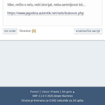
Slike, nešto o selu, neki istorijat, neka zanimljivost itd...
https://www.jagodina.autentik.net/selo/bukovce.php
Stranice
1
IDI GORE
KORISNIČKE AKCIJE
|
|
Pomoć
Uslovi i Pravila
Idi gore ▲
,
SMF 2.1.6 © 2025
Simple Machines
Strana je kreirana za 0.042 sekunde sa 24 upita.