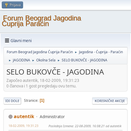
Prijava
Forum Beograd Jagodina
Ćuprija Paraćin
Glavni meni
Forum Beograd Jagodina Ćuprija Paraćin
Jagodina - Ćuprija - Paraćin
►
JAGODINA
Okolna Sela
SELO BUKOVČE - JAGODINA
►
►
►
SELO BUKOVČE - JAGODINA
Započeo autentik, 18-02-2009, 19:31:23
0 članova i 1 gost pregledaju ovu temu.
Stranice
1
IDI DOLE
KORISNIČKE AKCIJE
autentik
Administrator
18-02-2009, 19:31:23
Poslednja Izmena
: 22-08-2009, 16:08:21 od autentik