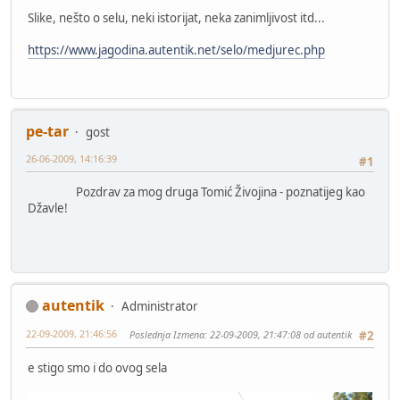
Slike, nešto o selu, neki istorijat, neka zanimljivost itd...
https://www.jagodina.autentik.net/selo/medjurec.php
pe-tar
gost
26-06-2009, 14:16:39
#1
Pozdrav za mog druga Tomić Živojina - poznatijeg kao
Džavle!
autentik
Administrator
22-09-2009, 21:46:56
Poslednja Izmena
: 22-09-2009, 21:47:08 od autentik
#2
e stigo smo i do ovog sela