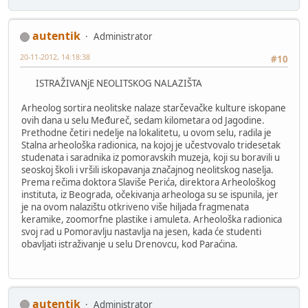
autentik
Administrator
20-11-2012, 14:18:38
#10
ISTRAŽIVANjE NEOLITSKOG NALAZIŠTA
Arheolog sortira neolitske nalaze starčevačke kulture iskopane
ovih dana u selu Međureč, sedam kilometara od Jagodine.
Prethodne četiri nedelje na lokalitetu, u ovom selu, radila je
Stalna arheološka radionica, na kojoj je učestvovalo tridesetak
studenata i saradnika iz pomoravskih muzeja, koji su boravili u
seoskoj školi i vršili iskopavanja značajnog neolitskog naselja.
Prema rečima doktora Slaviše Perića, direktora Arheološkog
instituta, iz Beograda, očekivanja arheologa su se ispunila, jer
je na ovom nalazištu otkriveno više hiljada fragmenata
keramike, zoomorfne plastike i amuleta. Arheološka radionica
svoj rad u Pomoravlju nastavlja na jesen, kada će studenti
obavljati istraživanje u selu Drenovcu, kod Paraćina.
autentik
Administrator