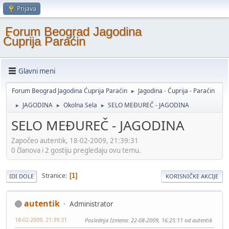
Prijava
Forum Beograd Jagodina
Ćuprija Paraćin
Glavni meni
Forum Beograd Jagodina Ćuprija Paraćin
Jagodina - Ćuprija - Paraćin
►
JAGODINA
Okolna Sela
SELO MEĐUREČ - JAGODINA
►
►
►
SELO MEĐUREČ - JAGODINA
Započeo autentik, 18-02-2009, 21:39:31
0 članova i 2 gostiju pregledaju ovu temu.
Stranice
1
IDI DOLE
KORISNIČKE AKCIJE
autentik
Administrator
18-02-2009, 21:39:31
Poslednja Izmena
: 22-08-2009, 16:25:11 od autentik