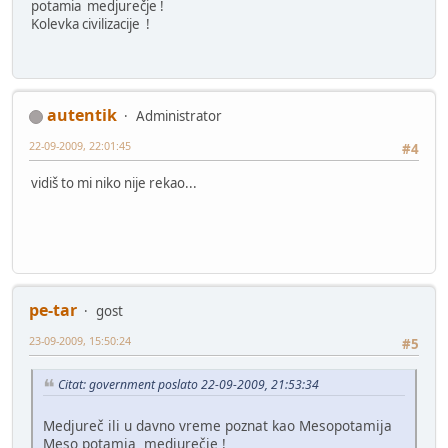
potamia medjurečje !
Kolevka civilizacije !
autentik
Administrator
22-09-2009, 22:01:45
#4
vidiš to mi niko nije rekao...
pe-tar
gost
23-09-2009, 15:50:24
#5
Citat: government poslato 22-09-2009, 21:53:34
Medjureč ili u davno vreme poznat kao Mesopotamija
Meso potamia medjurečje !