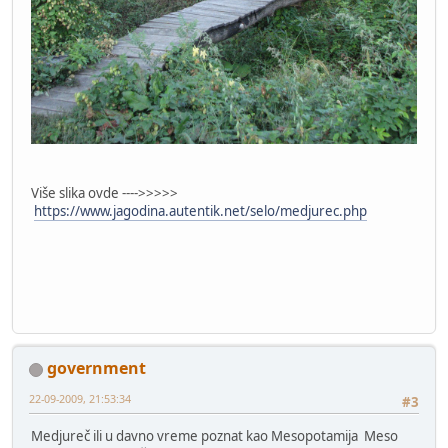
Više slika ovde ---->>>>>
https://www.jagodina.autentik.net/selo/medjurec.php
government
22-09-2009, 21:53:34
#3
Medjureč ili u davno vreme poznat kao Mesopotamija Meso