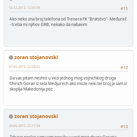
16-12-2012, 12:50:39
#11
Ako neko zna broj telefona od Trenera FK "Bratstvo"- Međureč
- treba mi njihov GRB, nekako da nabavim
zoran stojanovski
07-05-2015, 22:08:02
#12
Da vas pitam neshto u vezi jednog mog vojnichkog druga
Chirich Goran iz sela Medjurech ako moze neki tel broj ja sam iz
skoplja Makedonija poz
zoran stojanovski
20-06-2015, 22:17:54
#13