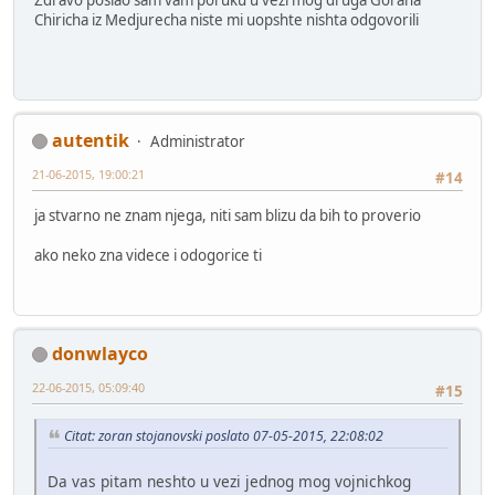
Zdravo poslao sam vam poruku u vezi mog druga Gorana
Chiricha iz Medjurecha niste mi uopshte nishta odgovorili
autentik
Administrator
21-06-2015, 19:00:21
#14
ja stvarno ne znam njega, niti sam blizu da bih to proverio
ako neko zna videce i odogorice ti
donwlayco
22-06-2015, 05:09:40
#15
Citat: zoran stojanovski poslato 07-05-2015, 22:08:02
Da vas pitam neshto u vezi jednog mog vojnichkog