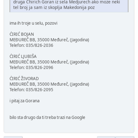
druga Chirich Goran iz sela Medjurech ako moze neki
tel broj ja sam iz skoplja Makedonija poz
ima ih troje u selu, pozovi
ĆIRIĆ BOJAN
MEĐUREČ BB, 35000 Međureč, (Jagodina)
Telefon: 035/826-2036
ĆIRIĆ LJUBIŠA
MEĐUREČ BB, 35000 Međureč, (Jagodina)
Telefon: 035/826-2096
ĆIRIĆ ŽIVORAD
MEĐUREČ BB, 35000 Međureč, (Jagodina)
Telefon: 035/826-2095
i pitaj za Gorana
bilo sta drugo da ti treba trazi na Google