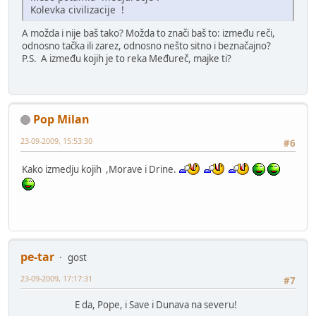
Kolevka civilizacije !
A možda i nije baš tako? Možda to znači baš to: između reči,
odnosno tačka ili zarez, odnosno nešto sitno i beznačajno?
P.S. A između kojih je to reka Međureč, majke ti?
Pop Milan
23-09-2009, 15:53:30
#6
Kako izmedju kojih ,Morave i Drine.
pe-tar
gost
23-09-2009, 17:17:31
#7
E da, Pope, i Save i Dunava na severu!