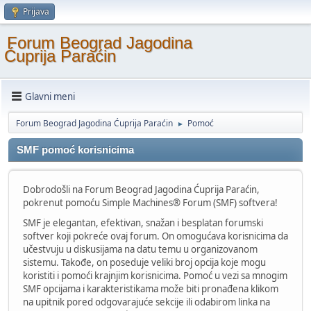
Prijava
Forum Beograd Jagodina
Ćuprija Paraćin
Glavni meni
Forum Beograd Jagodina Ćuprija Paraćin
Pomoć
►
SMF pomoć korisnicima
Dobrodošli na Forum Beograd Jagodina Ćuprija Paraćin,
pokrenut pomoću Simple Machines® Forum (SMF) softvera!
SMF je elegantan, efektivan, snažan i besplatan forumski
softver koji pokreće ovaj forum. On omogućava korisnicima da
učestvuju u diskusijama na datu temu u organizovanom
sistemu. Takođe, on poseduje veliki broj opcija koje mogu
koristiti i pomoći krajnjim korisnicima. Pomoć u vezi sa mnogim
SMF opcijama i karakteristikama može biti pronađena klikom
na upitnik pored odgovarajuće sekcije ili odabirom linka na