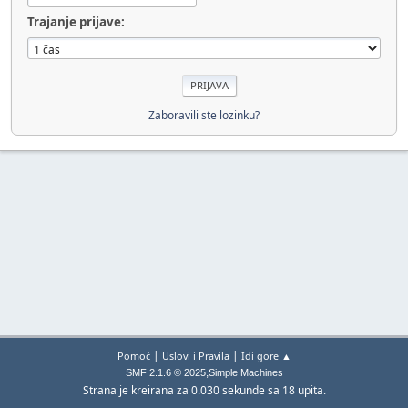
Trajanje prijave:
Zaboravili ste lozinku?
|
|
Pomoć
Uslovi i Pravila
Idi gore ▲
,
SMF 2.1.6 © 2025
Simple Machines
Strana je kreirana za 0.030 sekunde sa 18 upita.