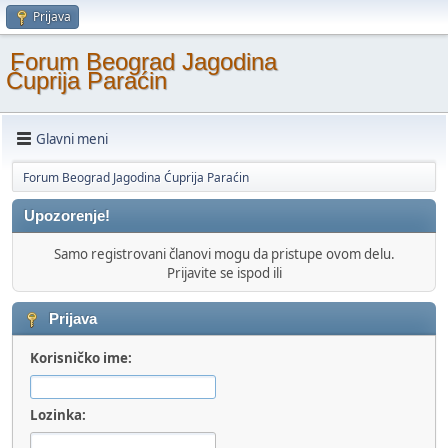
Prijava
Forum Beograd Jagodina
Ćuprija Paraćin
Glavni meni
Forum Beograd Jagodina Ćuprija Paraćin
Upozorenje!
Samo registrovani članovi mogu da pristupe ovom delu.
Prijavite se ispod ili
Prijava
Korisničko ime:
Lozinka: