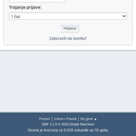
Trajanje prijave:
Zaboravili ste lozinku?
|
|
Pomoć
Uslovi i Pravila
Idi gore ▲
,
SMF 2.1.6 © 2025
Simple Machines
Strana je kreirana za 0.028 sekunde sa 18 upita.