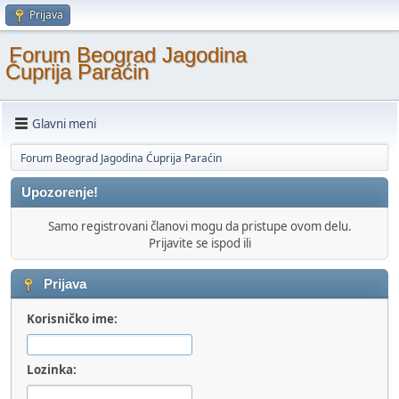
Prijava
Forum Beograd Jagodina
Ćuprija Paraćin
Glavni meni
Forum Beograd Jagodina Ćuprija Paraćin
Upozorenje!
Samo registrovani članovi mogu da pristupe ovom delu.
Prijavite se ispod ili
Prijava
Korisničko ime:
Lozinka: