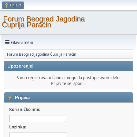
Prijava
Forum Beograd Jagodina
Ćuprija Paraćin
Glavni meni
Forum Beograd Jagodina Ćuprija Paraćin
Upozorenje!
Samo registrovani članovi mogu da pristupe ovom delu.
Prijavite se ispod ili
Prijava
Korisničko ime:
Lozinka: