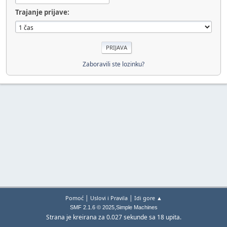
Trajanje prijave:
Zaboravili ste lozinku?
|
|
Pomoć
Uslovi i Pravila
Idi gore ▲
,
SMF 2.1.6 © 2025
Simple Machines
Strana je kreirana za 0.027 sekunde sa 18 upita.