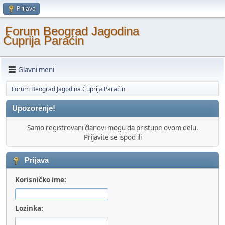
Prijava
Forum Beograd Jagodina
Ćuprija Paraćin
Glavni meni
Forum Beograd Jagodina Ćuprija Paraćin
Upozorenje!
Samo registrovani članovi mogu da pristupe ovom delu.
Prijavite se ispod ili
Prijava
Korisničko ime:
Lozinka: