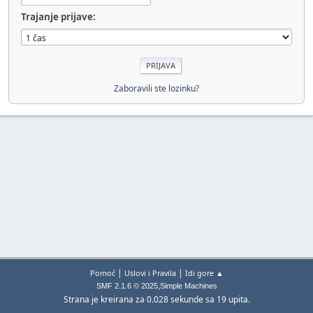
Trajanje prijave:
Zaboravili ste lozinku?
|
|
Pomoć
Uslovi i Pravila
Idi gore ▲
,
SMF 2.1.6 © 2025
Simple Machines
Strana je kreirana za 0.028 sekunde sa 19 upita.