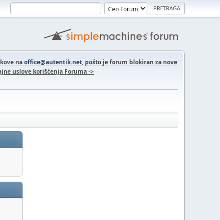
nkove na
office@autentik.net
, pošto je forum blokiran za nove
jne uslove korišćenja Foruma ->