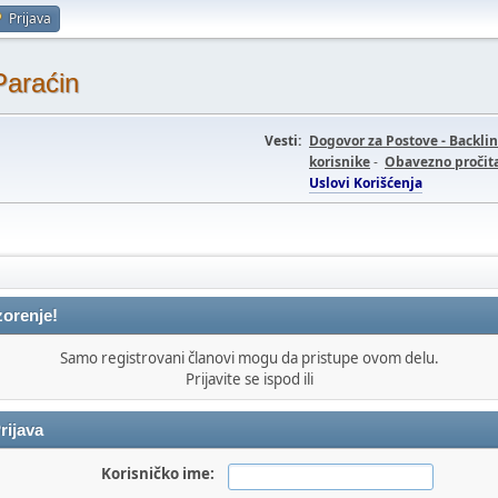
Prijava
Paraćin
Vesti:
Dogovor za Postove - Backli
korisnike
-
Obavezno pročita
Uslovi Korišćenja
orenje!
Samo registrovani članovi mogu da pristupe ovom delu.
Prijavite se ispod ili
rijava
Korisničko ime: