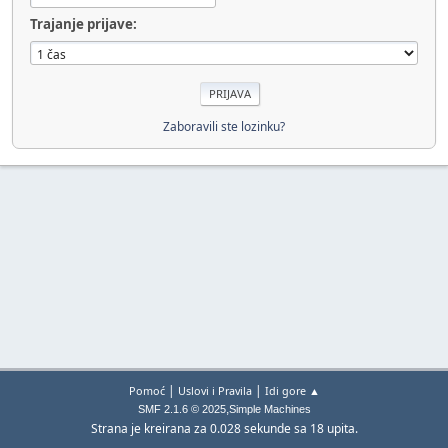
Trajanje prijave:
Zaboravili ste lozinku?
|
|
Pomoć
Uslovi i Pravila
Idi gore ▲
,
SMF 2.1.6 © 2025
Simple Machines
Strana je kreirana za 0.028 sekunde sa 18 upita.