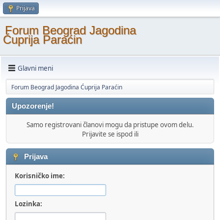
Prijava
Forum Beograd Jagodina
Ćuprija Paraćin
Glavni meni
Forum Beograd Jagodina Ćuprija Paraćin
Upozorenje!
Samo registrovani članovi mogu da pristupe ovom delu.
Prijavite se ispod ili
Prijava
Korisničko ime:
Lozinka: