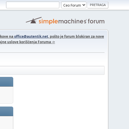
nkove na
office@autentik.net
, pošto je forum blokiran za nove
jne uslove korišćenja Foruma ->