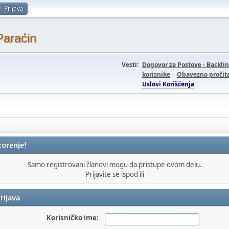
Prijava
Paraćin
Vesti:
Dogovor za Postove - Backli
korisnike
-
Obavezno pročita
Uslovi Korišćenja
orenje!
Samo registrovani članovi mogu da pristupe ovom delu.
Prijavite se ispod ili
rijava
Korisničko ime: