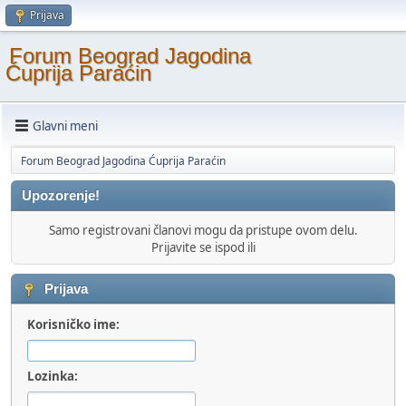
Prijava
Forum Beograd Jagodina
Ćuprija Paraćin
Glavni meni
Forum Beograd Jagodina Ćuprija Paraćin
Upozorenje!
Samo registrovani članovi mogu da pristupe ovom delu.
Prijavite se ispod ili
Prijava
Korisničko ime:
Lozinka: