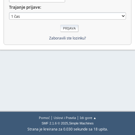
Trajanje prijave:
Zaboravili ste lozinku?
|
|
Pomoć
Uslovi i Pravila
Idi gore ▲
,
SMF 2.1.6 © 2025
Simple Machines
Strana je kreirana za 0.030 sekunde sa 18 upita.