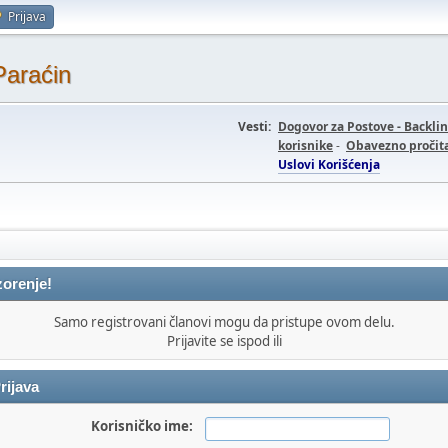
Prijava
Paraćin
Vesti:
Dogovor za Postove - Backli
korisnike
-
Obavezno pročita
Uslovi Korišćenja
orenje!
Samo registrovani članovi mogu da pristupe ovom delu.
Prijavite se ispod ili
rijava
Korisničko ime: