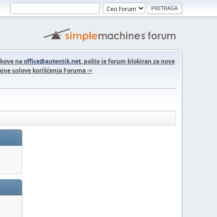
nkove na
office@autentik.net
, pošto je forum blokiran za nove
jne uslove korišćenja Foruma ->