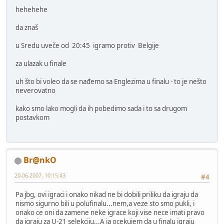
hehehehe
da znaš
u Sredu uveče od 20:45 igramo protiv Belgije
za ulazak u finale
uh što bi voleo da se nađemo sa Englezima u finalu - to je nešto
neverovatno
kako smo lako mogli da ih pobedimo sada i to sa drugom
postavkom
Br@nkO
20-06-2007, 10:15:43
#4
Pa jbg, ovi igraci i onako nikad ne bi dobili priliku da igraju da
nismo sigurno bili u polufinalu...nem,a veze sto smo pukli, i
onako ce oni da zamene neke igrace koji vise nece imati pravo
da igraju za U-21 selekciju...A ja ocekujem da u finalu igraju