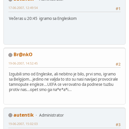
17-06-2007, 12:49:54
#1
Večeras u 20:45 igramo sa Engleskom
Br@nkO
19-06-2007, 14:52:45
#2
Izgubili smo od Engleske, ali nebitno je bilo, prvi smo, igramo
sa Belgijom...jedino ne valjda to sto su nasi navijaci provocirale
tamnopute engleze...UEFA ce verovatno da podnese tuzbu
protiv nas...opet smo ga na*e*a*i...
autentik
Administrator
19-06-2007, 15:02:03
#3