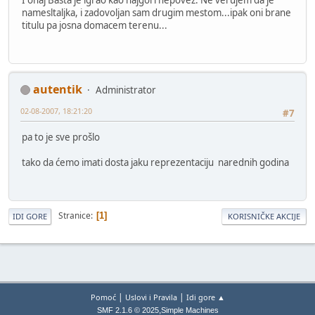
I onaj Basta je igrao kao najgori nepovez. Ne verujem da je
namesltaljka, i zadovoljan sam drugim mestom...ipak oni brane
titulu pa josna domacem terenu...
autentik
Administrator
02-08-2007, 18:21:20
#7
pa to je sve prošlo
tako da ćemo imati dosta jaku reprezentaciju narednih godina
Stranice
1
IDI GORE
KORISNIČKE AKCIJE
|
|
Pomoć
Uslovi i Pravila
Idi gore ▲
,
SMF 2.1.6 © 2025
Simple Machines