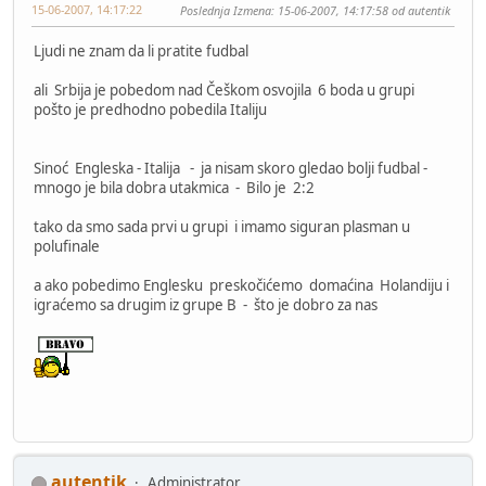
15-06-2007, 14:17:22
Poslednja Izmena
: 15-06-2007, 14:17:58 od autentik
Ljudi ne znam da li pratite fudbal
ali Srbija je pobedom nad Češkom osvojila 6 boda u grupi
pošto je predhodno pobedila Italiju
Sinoć Engleska - Italija - ja nisam skoro gledao bolji fudbal -
mnogo je bila dobra utakmica - Bilo je 2:2
tako da smo sada prvi u grupi i imamo siguran plasman u
polufinale
a ako pobedimo Englesku preskočićemo domaćina Holandiju i
igraćemo sa drugim iz grupe B - što je dobro za nas
autentik
Administrator