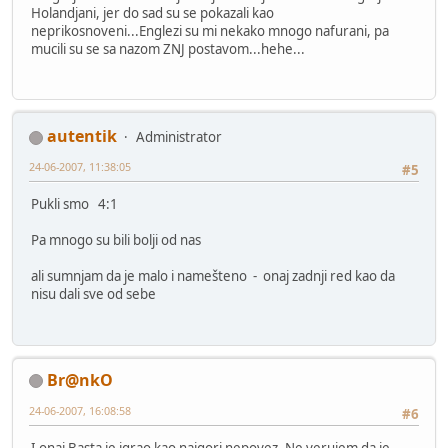
Holandjani, jer do sad su se pokazali kao
neprikosnoveni...Englezi su mi nekako mnogo nafurani, pa
mucili su se sa nazom ZNJ postavom...hehe...
autentik
Administrator
24-06-2007, 11:38:05
#5
Pukli smo 4:1
Pa mnogo su bili bolji od nas
ali sumnjam da je malo i namešteno - onaj zadnji red kao da
nisu dali sve od sebe
Br@nkO
24-06-2007, 16:08:58
#6