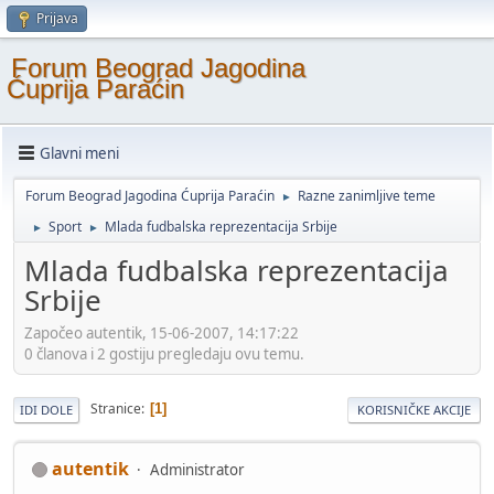
Prijava
Forum Beograd Jagodina
Ćuprija Paraćin
Glavni meni
Forum Beograd Jagodina Ćuprija Paraćin
Razne zanimljive teme
►
Sport
Mlada fudbalska reprezentacija Srbije
►
►
Mlada fudbalska reprezentacija
Srbije
Započeo autentik, 15-06-2007, 14:17:22
0 članova i 2 gostiju pregledaju ovu temu.
Stranice
1
IDI DOLE
KORISNIČKE AKCIJE
autentik
Administrator