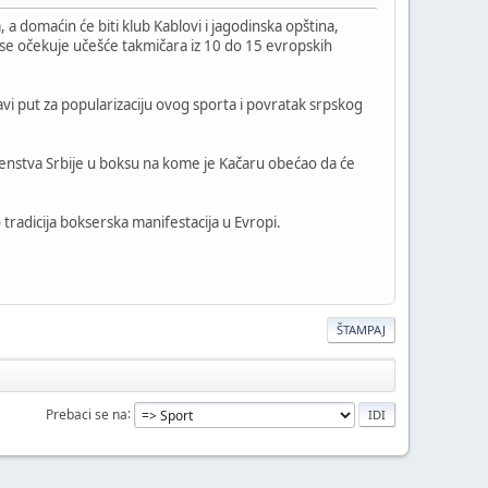
a domaćin će biti klub Kablovi i jagodinska opština,
se očekuje učešće takmičara iz 10 do 15 evropskih
ravi put za popularizaciju ovog sporta i povratak srpskog
venstva Srbije u boksu na kome je Kačaru obećao da će
tradicija bokserska manifestacija u Evropi.
ŠTAMPAJ
Prebaci se na