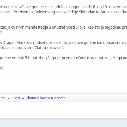
tna rukavica" ove godine će se održati u Jagodini od 16. do 19. novembra, 
ovinare. Predsednik Bokserskog saveza Srbije Slobodan Kačar rekao je da 
nizacija ovakvih manifestacija u unutrašnjosti Srbije, kao što je Jagodina, p
rh.
 Dragan Marković podsetio je da je taj grad ove godine bio domaćin i pr
boksa organizovati i "Zlatnu rukavicu".
 godine održati 51. put zbog čega je, prema rečima organizatora, druga po 
92
teme
Sport
Zlatna rukavica u Jagodini
►
►