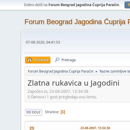
Dobro došli na
Forum Beograd Jagodina Ćuprija Paraćin
.
Forum Beograd Jagodina Ćuprija 
07-08-2026, 04:41:53
Početna
Pretraga
Forum Beograd Jagodina Ćuprija Paraćin
Razne zanimljive 
►
Zlatna rukavica u Jagodini
Započeo zs, 23-08-2007, 13:34:38
0 članova i 1 gost pregledaju ovu temu.
Stranice
1
IDI DOLE
zs
23-08-2007, 13:34:38