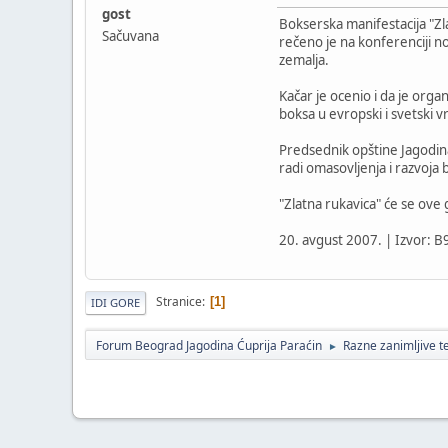
gost
Bokserska manifestacija "Zla
Sačuvana
rečeno je na konferenciji n
zemalja.
Kačar je ocenio i da je orga
boksa u evropski i svetski v
Predsednik opštine Jagodina
radi omasovljenja i razvoja 
"Zlatna rukavica" će se ove
20. avgust 2007. | Izvor: B
Stranice
1
IDI GORE
Forum Beograd Jagodina Ćuprija Paraćin
Razne zanimljive 
►