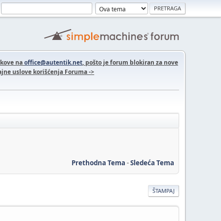
nkove na
office@autentik.net
, pošto je forum blokiran za nove
jne uslove korišćenja Foruma ->
Prethodna Tema
-
Sledeća Tema
ŠTAMPAJ