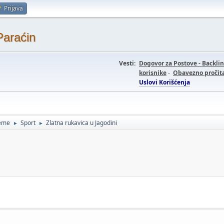
Prijava
Paraćin
Vesti:
Dogovor za Postove - Backli
korisnike
-
Obavezno pročita
Uslovi Korišćenja
teme
Sport
Zlatna rukavica u Jagodini
►
►