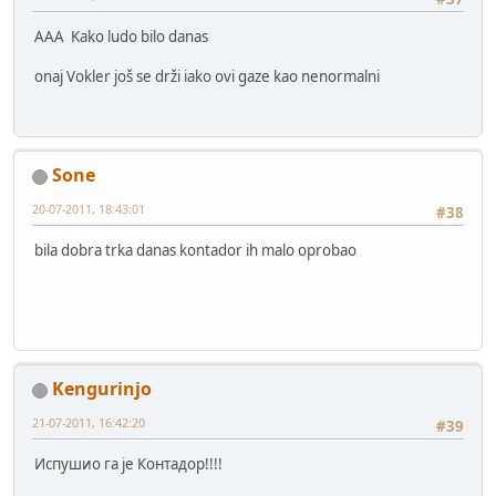
AAA Kako ludo bilo danas
onaj Vokler još se drži iako ovi gaze kao nenormalni
Sone
20-07-2011, 18:43:01
#38
bila dobra trka danas kontador ih malo oprobao
Kengurinjo
21-07-2011, 16:42:20
#39
Испушио га је Контадор!!!!