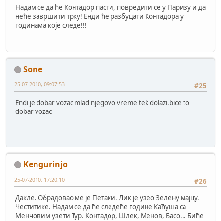
Надам се да ће Контадор пасти, повредити се у Паризу и да
неће завршити трку! Енди ће разбуцати Контадора у
годинама које следе!!!
Sone
25-07-2010, 09:07:53
#25
Endi je dobar vozac mlad njegovo vreme tek dolazi.bice to
dobar vozac
Kengurinjo
25-07-2010, 17:20:10
#26
Дакле. Обрадовао ме је Петаки. Лик је узео Зелену мајцу.
Честитике. Надам се да ће следеће године Каћуша са
Менчовим узети Тур. Контадор, Шлек, Менов, Басо... Биће