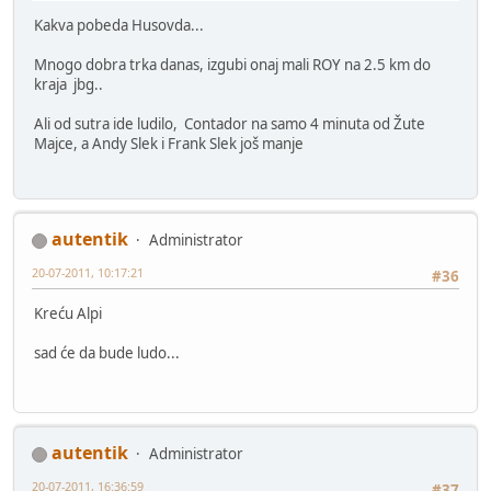
Kakva pobeda Husovda...
Mnogo dobra trka danas, izgubi onaj mali ROY na 2.5 km do
kraja jbg..
Ali od sutra ide ludilo, Contador na samo 4 minuta od Žute
Majce, a Andy Slek i Frank Slek još manje
autentik
Administrator
20-07-2011, 10:17:21
#36
Kreću Alpi
sad će da bude ludo...
autentik
Administrator
20-07-2011, 16:36:59
#37