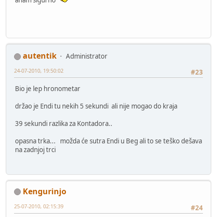
aham sigurno
autentik
Administrator
24-07-2010, 19:50:02
#23
Bio je lep hronometar
držao je Endi tu nekih 5 sekundi ali nije mogao do kraja
39 sekundi razlika za Kontadora..
opasna trka... možda će sutra Endi u Beg ali to se teško dešava
na zadnjoj trci
Kengurinjo
25-07-2010, 02:15:39
#24