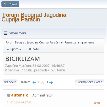
Prijava
Forum Beograd Jagodina
Ćuprija Paraćin
Glavni meni
Forum Beograd Jagodina Ćuprija Paraćin
Razne zanimljive teme
►
Sport
BICIKLIZAM
►
►
BICIKLIZAM
Započeo MacDon, 31-08-2007, 16:46:37
0 članova i 7 gostiju pregledaju ovu temu.
1
3
Stranice
2
IDI DOLE
KORISNIČKE AKCIJE
autentik
Administrator
21-07-2010, 07:37:02
#20