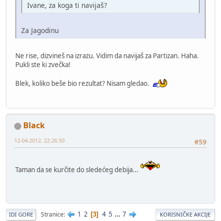
Ivane, za koga ti navijaš?
Za Jagodinu
Ne rise, dizvineš na izrazu. Vidim da navijaš za Partizan. Haha.
Pukli ste ki zvečka!
Blek, koliko beše bio rezultat? Nisam gledao.
Black
12-04-2012, 22:26:50
#59
Taman da se kurčite do sledećeg debija...
1
2
4
5
...
7
Stranice
3
IDI GORE
KORISNIČKE AKCIJE