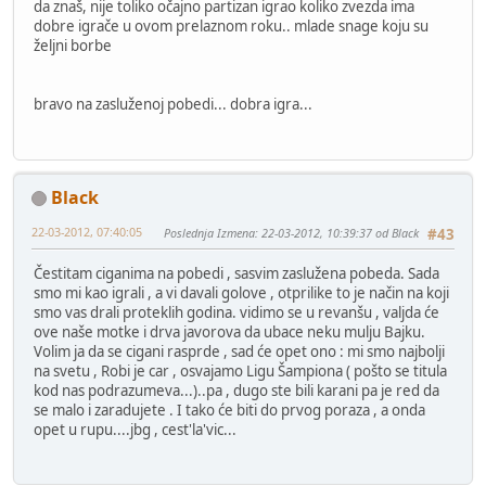
da znaš, nije toliko očajno partizan igrao koliko zvezda ima
dobre igrače u ovom prelaznom roku.. mlade snage koju su
željni borbe
bravo na zasluženoj pobedi... dobra igra...
Black
22-03-2012, 07:40:05
Poslednja Izmena
: 22-03-2012, 10:39:37 od Black
#43
Čestitam ciganima na pobedi , sasvim zaslužena pobeda. Sada
smo mi kao igrali , a vi davali golove , otprilike to je način na koji
smo vas drali proteklih godina. vidimo se u revanšu , valjda će
ove naše motke i drva javorova da ubace neku mulju Bajku.
Volim ja da se cigani rasprde , sad će opet ono : mi smo najbolji
na svetu , Robi je car , osvajamo Ligu Šampiona ( pošto se titula
kod nas podrazumeva...)..pa , dugo ste bili karani pa je red da
se malo i zaradujete . I tako će biti do prvog poraza , a onda
opet u rupu....jbg , cest'la'vic...