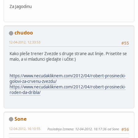
Za Jagodinu
chudoo
12-04-2012, 12:33:53
#55
Kako pleše trener Zvezde s druge strane aut linije. Prisetite se
malo, a vi mladunci gledajte i učite:)
https://www.necudakliknem.com/2012/04/robert-prosinecki-
golovi-za-crvenu-zvezdu/
https://www.necudakliknem.com/2012/04/robert-prosinecki-
roden-da-dribla/
Sone
12-04-2012, 16:10:55
Poslednja Izmena
: 12-04-2012, 16:17:36 od Sone
#56