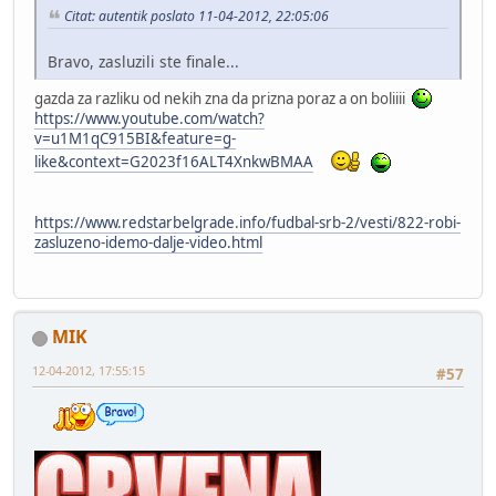
Citat: autentik poslato 11-04-2012, 22:05:06
Bravo, zasluzili ste finale...
gazda za razliku od nekih zna da prizna poraz a on boliiii
https://www.youtube.com/watch?
v=u1M1qC915BI&feature=g-
like&context=G2023f16ALT4XnkwBMAA
https://www.redstarbelgrade.info/fudbal-srb-2/vesti/822-robi-
zasluzeno-idemo-dalje-video.html
MIK
12-04-2012, 17:55:15
#57