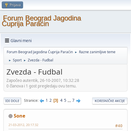
Prijava
Forum Beograd Jagodina
Ćuprija Paraćin
Glavni meni
Forum Beograd Jagodina Ćuprija Paraćin
Razne zanimljive teme
►
Sport
Zvezda - Fudbal
►
►
Zvezda - Fudbal
Započeo autentik, 26-10-2007, 10:32:28
0 članova i 1 gost pregledaju ovu temu.
1
2
4
5
...
7
Stranice
3
IDI DOLE
KORISNIČKE AKCIJE
Sone
21-03-2012, 20:17:32
#40