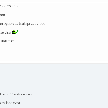
7 od 20:45h
idom
zan izgubio za titulu prva evrope
 se desi
va utakmica
č košta 30 miliona evra
8 miliona evra