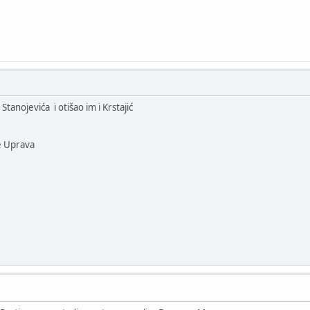
 Stanojevića i otišao im i Krstajić
e Uprava