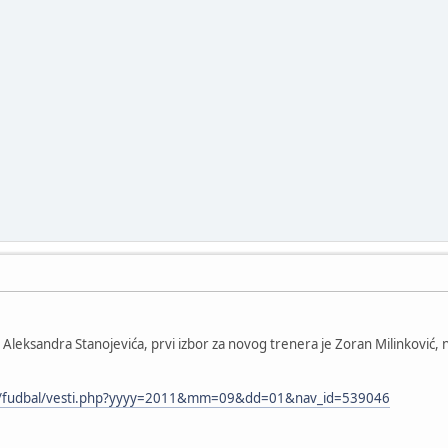
 Aleksandra Stanojevića, prvi izbor za novog trenera je Zoran Milinković, n
rt/fudbal/vesti.php?yyyy=2011&mm=09&dd=01&nav_id=539046