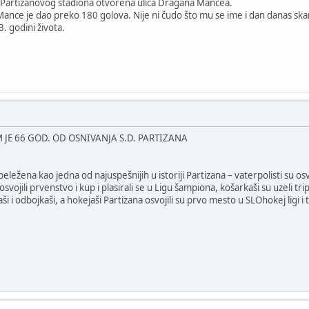
i Partizanovog stadiona otvorena ulica Dragana Mancea.
Mance je dao preko 180 golova. Nije ni čudo što mu se ime i dan danas s
. godini života.
JE 66 GOD. OD OSNIVANJA S.D. PARTIZANA
ežena kao jedna od najuspešnijih u istoriji Partizana – vaterpolisti su osvo
u osvojili prvenstvo i kup i plasirali se u Ligu šampiona, košarkaši su uzeli t
ši i odbojkaši, a hokejaši Partizana osvojili su prvo mesto u SLOhokej ligi i