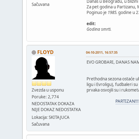
Danas u Beogradu, u blizin
Sačuvana
Za pet godina u Partizanu, 
Poginuo je
1985.
godine u 23
edit:
Godina smrti.
FLOYD
04-10-2011, 16:57:35
EVO GROBARI, DANAS NAM 
Prethodna sezona ostaće ubel
ligu i Evroligu), fudbaleri s
Zvezda u usponu
prvaka osvojili su i rukometa
Poruke: 2,774
PARTIZAN!!!
NEDOSTATAK DOKAZA
NIJE DOKAZ NEDOSTATKA
Lokacija: SKITAJUCA
Sačuvana