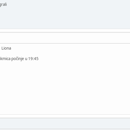
rali
v Liona
akmica počinje u 19:45