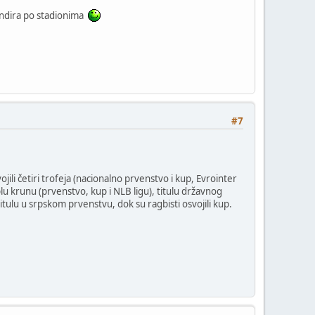
kandira po stadionima
#7
jili četiri trofeja (nacionalno prvenstvo i kup, Evrointer
riplu krunu (prvenstvo, kup i NLB ligu), titulu državnog
 titulu u srpskom prvenstvu, dok su ragbisti osvojili kup.