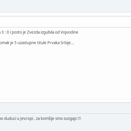
3 : 0 i posto je Zvezda izgubila od Vojvodine
omak je 5 uzastupne titule Prvaka Srbije...
mo duduci u Jevropi , za komšije smo sozgajs !!!