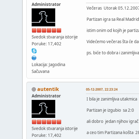
Administrator
Večeras Utorak 05.12.200
Partizan igra sa Real Madr
istim onim od kojih je parti
Svedok stvaranja istorije
Videćemo večeras šta će da
Poruke: 17,402
ps. biće to dobra i zanimlji
Lokacija: Jagodina
Sačuvana
autentik
05-12-2007, 22:23:24
Administrator
I bila je zanimljiva utakmica
Partizan je izgubio sa 2:0
ali dobro jedan njihov igra
Svedok stvaranja istorije
a ceo tim Partizana košta 2
Poruke: 17,402