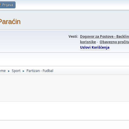
Prijava
Paraćin
Vesti:
Dogovor za Postove - Backli
korisnike
-
Obavezno pročita
Uslovi Korišćenja
teme
Sport
Partizan - Fudbal
►
►