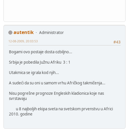
autentik
Administrator
12-08-2009, 20:03:53
#43
Bogami ovo postaje dosta ozbiljno...
Srbija je pobedila Južnu Afriku 3 : 1
Utakmica se igrala kod njih...
A sudeći da su oni u samom vrhu Afričkog takmičenja...
Nisu pogrešne prognoze Engleskih kladionica koje nas
svrstavaju
u 8 najboljih ekipa sveta na svetskom prvenstvu u Africi
2010. godine