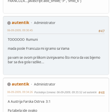
FRANCUZA...javascript:add_smilie(":P","smid_6")
autentik
Administrator
06-09-2009, 09:30:45
#47
TOOOOOO Rumuni
mada posle Francuza mi igramo sa Vama
pa vam se ovom prilikom izvinjavamo što mora da vas bijemo
bar sa dva gola razlike...
autentik
Administrator
06-09-2009, 09:34:26
Poslednja Izmena
: 06-09-2009, 09:35:52 od autentik
#48
A Austrija Farska Ostrva 3:1
Pa tabela ide ovako