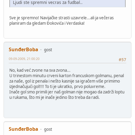
Ljudi ste spremni vecras za fudbal..
Sve je spremno! Navijačke strasti uzavrele...ali ja večeras
planiram da gledam Đokovića i Verdaska!
SunđerBoba
gost
09-09-2009, 21:00:20
#57
No, kad već zvone na sva zvona...
U trinestom minutu crveni karton francuskom golmanu, penal
za naše, gol iz penala i nešto kasnije sa igračem više primimo
izjednačujući gol!!!! To ti je ukratko, prvo poluvreme.
Inače gol smo primili jer naš golman nije mogao da zadrži loptu
u rukama, što mi je inače jedino što treba da radi.
SunđerBoba
gost