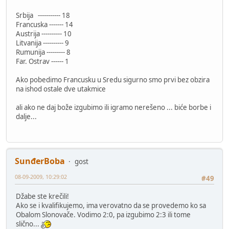
Srbija ----------- 18
Francuska ------- 14
Austrija ---------- 10
Litvanija ---------- 9
Rumunija --------- 8
Far. Ostrav ------ 1
Ako pobedimo Francusku u Sredu sigurno smo prvi bez obzira
na ishod ostale dve utakmice
ali ako ne daj bože izgubimo ili igramo nerešeno ... biće borbe i
dalje...
SunđerBoba
gost
08-09-2009, 10:29:02
#49
Džabe ste krečili!
Ako se i kvalifikujemo, ima verovatno da se provedemo ko sa
Obalom Slonovače. Vodimo 2:0, pa izgubimo 2:3 ili tome
slično...