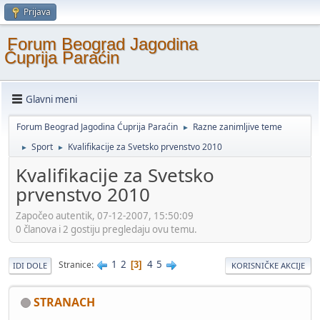
Prijava
Forum Beograd Jagodina
Ćuprija Paraćin
Glavni meni
Forum Beograd Jagodina Ćuprija Paraćin
Razne zanimljive teme
►
Sport
Kvalifikacije za Svetsko prvenstvo 2010
►
►
Kvalifikacije za Svetsko
prvenstvo 2010
Započeo autentik, 07-12-2007, 15:50:09
0 članova i 2 gostiju pregledaju ovu temu.
1
2
4
5
Stranice
3
IDI DOLE
KORISNIČKE AKCIJE
STRANACH