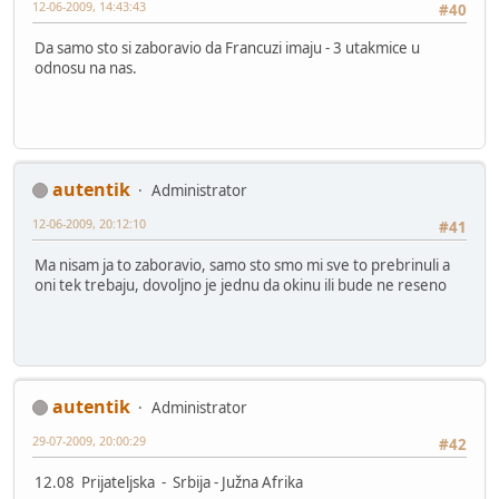
12-06-2009, 14:43:43
#40
Da samo sto si zaboravio da Francuzi imaju - 3 utakmice u
odnosu na nas.
autentik
Administrator
12-06-2009, 20:12:10
#41
Ma nisam ja to zaboravio, samo sto smo mi sve to prebrinuli a
oni tek trebaju, dovoljno je jednu da okinu ili bude ne reseno
autentik
Administrator
29-07-2009, 20:00:29
#42
12.08 Prijateljska - Srbija - Južna Afrika