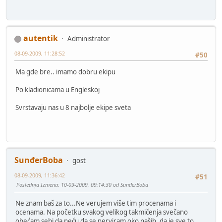
autentik
Administrator
08-09-2009, 11:28:52
#50
Ma gde bre.. imamo dobru ekipu
Po kladionicama u Engleskoj
Svrstavaju nas u 8 najbolje ekipe sveta
SunđerBoba
gost
08-09-2009, 11:36:42
#51
Poslednja Izmena
: 10-09-2009, 09:14:30 od SunđerBoba
Ne znam baš za to...Ne verujem više tim procenama i
ocenama. Na početku svakog velikog takmičenja svečano
obećam sebi da neću da se nerviram oko naših, da je sve to