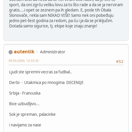
sport, da oni zgrću veliku lovu za to što rade a da se ja nerviram
gratis....i opet se zeznem pa ih gledam. E, posle tih Obala
Slonovače, rekla sam NIKAD VIŠE! Samo nek oni pobeđuju
jedno pet-šest godina za redom, pa ću i ja da se priključim.
Dotada samo sigurice, tj. ekipe koje znaju znanje!
autentik
Administrator
09-09-2009, 13:33:35
#52
Ljudi ste spremni vecras za fudbal..
Derbi - Utakmica po mnogima DECENIJE
Srbija - Francuska
Bice uzbudljivo...
Sok je spreman, palacinke
i navijamo za nase