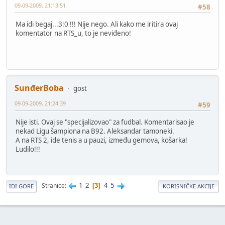
09-09-2009, 21:13:51
#58
Ma idi begaj...3:0 !!! Nije nego. Ali kako me iritira ovaj
komentator na RTS_u, to je neviđeno!
SunđerBoba
gost
09-09-2009, 21:24:39
#59
Nije isti. Ovaj se "specijalizovao" za fudbal. Komentarisao je
nekad Ligu šampiona na B92. Aleksandar tamoneki.
A na RTS 2, ide tenis a u pauzi, između gemova, košarka!
Ludilo!!!
1
2
4
5
Stranice
3
IDI GORE
KORISNIČKE AKCIJE