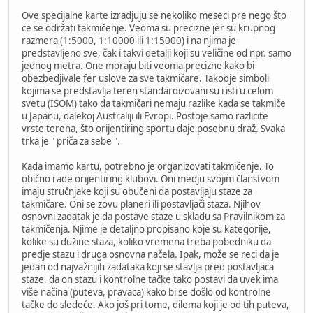
Ove specijalne karte izradjuju se nekoliko meseci pre nego što
ce se održati takmičenje. Veoma su precizne jer su krupnog
razmera (1:5000, 1:10000 ili 1:15000) i na njima je
predstavljeno sve, čak i takvi detalji koji su veličine od npr. samo
jednog metra. One moraju biti veoma precizne kako bi
obezbedjivale fer uslove za sve takmičare. Takodje simboli
kojima se predstavlja teren standardizovani su i isti u celom
svetu (ISOM) tako da takmičari nemaju razlike kada se takmiče
u Japanu, dalekoj Australiji ili Evropi. Postoje samo razlicite
vrste terena, što orijentiring sportu daje posebnu draž. Svaka
trka je " priča za sebe ".
Kada imamo kartu, potrebno je organizovati takmičenje. To
obično rade orijentiring klubovi. Oni medju svojim članstvom
imaju stručnjake koji su obučeni da postavljaju staze za
takmičare. Oni se zovu planeri ili postavljači staza. Njihov
osnovni zadatak je da postave staze u skladu sa Pravilnikom za
takmičenja. Njime je detaljno propisano koje su kategorije,
kolike su dužine staza, koliko vremena treba pobedniku da
predje stazu i druga osnovna načela. Ipak, može se reci da je
jedan od najvažnijih zadataka koji se stavlja pred postavljaca
staze, da on stazu i kontrolne tačke tako postavi da uvek ima
više načina (puteva, pravaca) kako bi se došlo od kontrolne
tačke do sledeće. Ako još pri tome, dilema koji je od tih puteva,