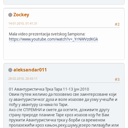
Zockey
14-01-2010, 01:41:31
#2
Mala video prezentacija svetskog šampiona:
https://www.youtube.com/watch?v=_YrNWVzdKGk
aleksandar011
28-02-2010, 20:43:11
#3
01 Aвантуристичка Трка Тара 11-13 јун 2010
Овим путем желимо да позовемо све заинтерсоване који
су авантуристичког духа и воле изазове да узму учешће и
пођу у авантуру са нама по Тари.
Ако сте СПРЕМНИ и смете да осетите, доживите другу
страну природе планине Таре кроз изазов коју ће Вам
пружити Авантуристичка трка у борби са временом
пролазежићи кроз кањон,реку,шуму,језеро пилвајући или