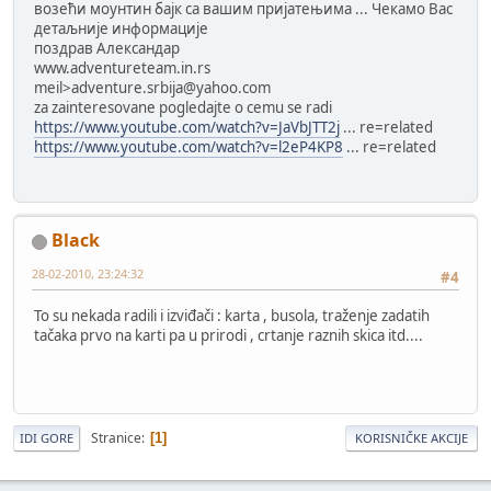
возећи моунтин бајк са вашим пријатењима ... Чекамо Вас
детаљније информације
поздрав Александар
www.adventureteam.in.rs
meil>adventure.srbija@yahoo.com
za zainteresovane pogledajte o cemu se radi
https://www.youtube.com/watch?v=JaVbJTT2j
... re=related
https://www.youtube.com/watch?v=l2eP4KP8
... re=related
Black
28-02-2010, 23:24:32
#4
To su nekada radili i izviđači : karta , busola, traženje zadatih
tačaka prvo na karti pa u prirodi , crtanje raznih skica itd....
Stranice
1
IDI GORE
KORISNIČKE AKCIJE