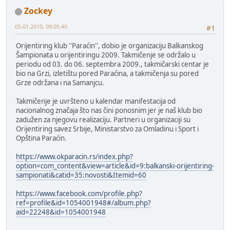
Zockey
05-01-2010, 09:05:40
#1
Orijentiring klub ''Paraćin'', dobio je organizaciju Balkanskog
Šampionata u orijentiringu 2009. Takmičenje se održalo u
periodu od 03. do 06. septembra 2009., takmičarski centar je
bio na Grzi, izletištu pored Paraćina, a takmičenja su pored
Grze održana i na Samanjcu.
Takmičenje je uvršteno u kalendar manifestacija od
nacionalnog značaja što nas čini ponosnim jer je naš klub bio
zadužen za njegovu realizaciju. Partneri u organizaciji su
Orijentiring savez Srbije, Ministarstvo za Omladinu i Sport i
Opština Paraćin.
https://www.okparacin.rs/index.php?
option=com_content&view=article&id=9:balkanski-orijentiring-
sampionati&catid=35:novosti&Itemid=60
https://www.facebook.com/profile.php?
ref=profile&id=1054001948#/album.php?
aid=22248&id=1054001948