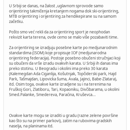
U Srbiji se danas, na žalost ,uglavnom sprovode samo
orijentiring takmičenja kretanjem nogama dok ski-orijentiring,
MTB orijentiring i orijentiring za hendikepirane su na samom
začetku.
Pošto smo već rekli da za orijentiring sport je neophodan
rekvizit karta terena, ovde cemo se malo više pozabaviti time.
Za orijentiring se izradjuju posebne karte po medjunarodnim
standardima (ISOM) koje propisuje IOF (medjunarodna
orijentiring federacija). Postoje posebno obučeni stručnjaci koji
su obučeni da vrše izradu ovakvih karata. U Srbiji ih danas ima
preko stotinu. U Beogradu i okolini ima preko 30 karata
(Kalemegdan Ada Ciganlija, Košutnjak, Topčiderski park, Hajd
Park, Tašmajdan, Lipovicka šuma, Avala, Jajinci, Babe-Zlatara),
itd. Osim toga, ovakve karte izradjene su i na terenima na
Fruškoj Gori, Zlatiboru, Tari, Kopaoniku, Divčibarama, u okolini
Smed.Palanke, Smedereva, Paraćina, Kruševca...
Ovakve karte mogu se izraditi u gradu (razne zelene površine
kao što su na primer parkovi), zatim na rubovima gradskih
naselja, na planinama itd.