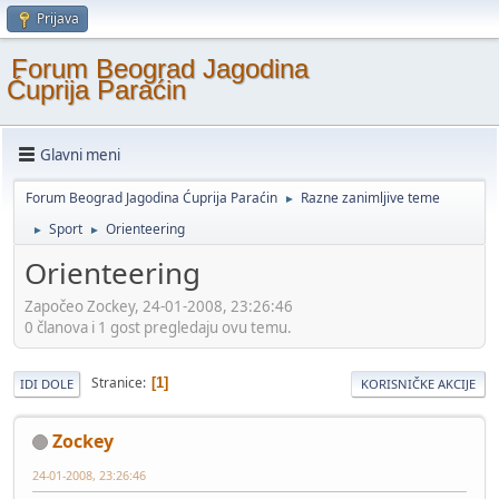
Prijava
Forum Beograd Jagodina
Ćuprija Paraćin
Glavni meni
Forum Beograd Jagodina Ćuprija Paraćin
Razne zanimljive teme
►
Sport
Orienteering
►
►
Orienteering
Započeo Zockey, 24-01-2008, 23:26:46
0 članova i 1 gost pregledaju ovu temu.
Stranice
1
IDI DOLE
KORISNIČKE AKCIJE
Zockey
24-01-2008, 23:26:46