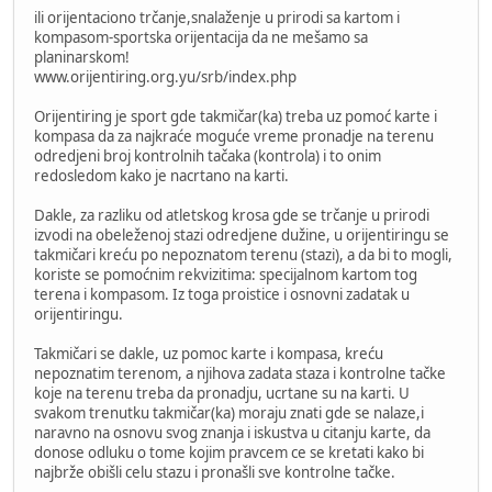
ili orijentaciono trčanje,snalaženje u prirodi sa kartom i
kompasom-sportska orijentacija da ne mešamo sa
planinarskom!
www.orijentiring.org.yu/srb/index.php
Orijentiring je sport gde takmičar(ka) treba uz pomoć karte i
kompasa da za najkraće moguće vreme pronadje na terenu
odredjeni broj kontrolnih tačaka (kontrola) i to onim
redosledom kako je nacrtano na karti.
Dakle, za razliku od atletskog krosa gde se trčanje u prirodi
izvodi na obeleženoj stazi odredjene dužine, u orijentiringu se
takmičari kreću po nepoznatom terenu (stazi), a da bi to mogli,
koriste se pomoćnim rekvizitima: specijalnom kartom tog
terena i kompasom. Iz toga proistice i osnovni zadatak u
orijentiringu.
Takmičari se dakle, uz pomoc karte i kompasa, kreću
nepoznatim terenom, a njihova zadata staza i kontrolne tačke
koje na terenu treba da pronadju, ucrtane su na karti. U
svakom trenutku takmičar(ka) moraju znati gde se nalaze,i
naravno na osnovu svog znanja i iskustva u citanju karte, da
donose odluku o tome kojim pravcem ce se kretati kako bi
najbrže obišli celu stazu i pronašli sve kontrolne tačke.