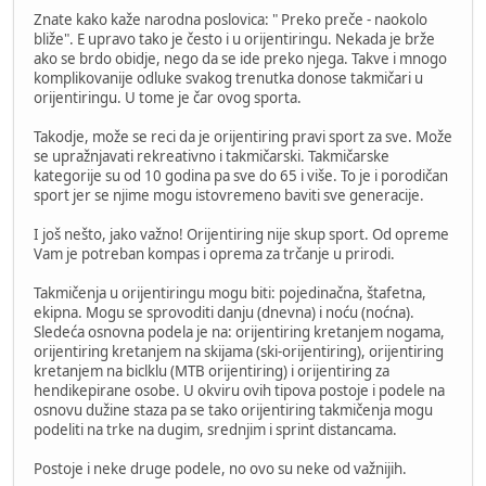
Znate kako kaže narodna poslovica: " Preko preče - naokolo
bliže". E upravo tako je često i u orijentiringu. Nekada je brže
ako se brdo obidje, nego da se ide preko njega. Takve i mnogo
komplikovanije odluke svakog trenutka donose takmičari u
orijentiringu. U tome je čar ovog sporta.
Takodje, može se reci da je orijentiring pravi sport za sve. Može
se upražnjavati rekreativno i takmičarski. Takmičarske
kategorije su od 10 godina pa sve do 65 i više. To je i porodičan
sport jer se njime mogu istovremeno baviti sve generacije.
I još nešto, jako važno! Orijentiring nije skup sport. Od opreme
Vam je potreban kompas i oprema za trčanje u prirodi.
Takmičenja u orijentiringu mogu biti: pojedinačna, štafetna,
ekipna. Mogu se sprovoditi danju (dnevna) i noću (noćna).
Sledeća osnovna podela je na: orijentiring kretanjem nogama,
orijentiring kretanjem na skijama (ski-orijentiring), orijentiring
kretanjem na biclklu (MTB orijentiring) i orijentiring za
hendikepirane osobe. U okviru ovih tipova postoje i podele na
osnovu dužine staza pa se tako orijentiring takmičenja mogu
podeliti na trke na dugim, srednjim i sprint distancama.
Postoje i neke druge podele, no ovo su neke od važnijih.