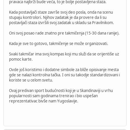
pravaca najbrži bude veća, to je bolje postavljena staza.
Kada postavljači staze završe svoj deo posla, onda na scenu
stupaju kontrolori. Njihov zadatak je da provere da li su
postavljači staza izvršili svoj zadatak u skladu sa Pravilnikom.
Oni svoj posao rade znatno pre takmičenja (15-30 dana ranije).
Kada je sve to gotovo, takmičenje se može organizovati.
Svaki takmičar ima svoj kompas koji mu služi da se orijentiše uz
pomoc karte.
Ovde još koristimo i dodatne simbole za bliže opisivanje mesta
gde se nalazi kontrolna tačka. I oni su takodje standardizovani i
koriste se u celom svetu.
Ovaj predivan sport budućnosti koji je u Skandinaviji u vrhu
popularnosti sam godinama trenirao i bio uspešan
reprezentativac bivše nam Yugoslavije.