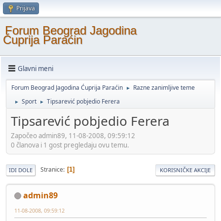
Prijava
Forum Beograd Jagodina
Ćuprija Paraćin
Glavni meni
Forum Beograd Jagodina Ćuprija Paraćin
Razne zanimljive teme
►
Sport
Tipsarević pobjedio Ferera
►
►
Tipsarević pobjedio Ferera
Započeo admin89, 11-08-2008, 09:59:12
0 članova i 1 gost pregledaju ovu temu.
Stranice
1
IDI DOLE
KORISNIČKE AKCIJE
admin89
11-08-2008, 09:59:12