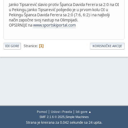
Janko Tipsarević slavio protiv Španca Davida Ferera sa 2:0 na OI
u Pekingu.Janko Tipsarević pobjedio je u prvom kolu OI u
Pekingu Španca Davida Ferera sa 2:0 (7:6, 6:2) i na najbolji
način započne svoj nastup na Olimpijadi.
OPSIRNIJE na
www.sportskiportal.com
Stranice
1
IDI GORE
KORISNIČKE AKCIJE
|
|
Pomoć
Uslovi i Pravila
Idi gore ▲
,
SMF 2.1.6 © 2025
Simple Machines
Strana je kreirana za 0.042 sekunde sa 24 upita.