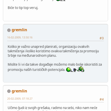
Biće to tip top veruj.
gremlin
16-02-2009, 13:50:16
#3
Koliko je važno unapred planirati, organizaciju ovakvih
takmičenja i koliko koristimo ovakva takmičenja za promociju
Srbije na međunarodnom planu.
Mislite li i vi da takve događaje možemo malo bolje iskoristiti za
promociju naših turističkih potencijala.
gremlin
20-02-2009, 07:18:27
#4
Učimo ljudi iz svojih grešaka, radimo na sebi, niko nam neće