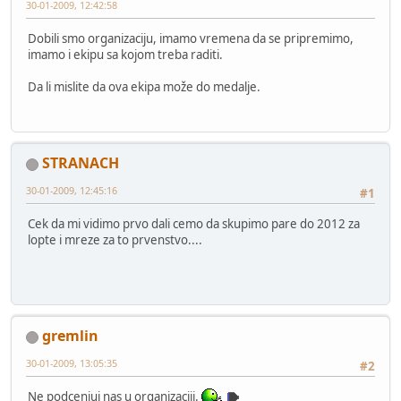
30-01-2009, 12:42:58
Dobili smo organizaciju, imamo vremena da se pripremimo,
imamo i ekipu sa kojom treba raditi.
Da li mislite da ova ekipa može do medalje.
STRANACH
30-01-2009, 12:45:16
#1
Cek da mi vidimo prvo dali cemo da skupimo pare do 2012 za
lopte i mreze za to prvenstvo....
gremlin
30-01-2009, 13:05:35
#2
Ne podcenjuj nas u organizaciji.