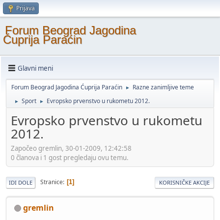
Prijava
Forum Beograd Jagodina
Ćuprija Paraćin
Glavni meni
Forum Beograd Jagodina Ćuprija Paraćin
Razne zanimljive teme
►
Sport
Evropsko prvenstvo u rukometu 2012.
►
►
Evropsko prvenstvo u rukometu
2012.
Započeo gremlin, 30-01-2009, 12:42:58
0 članova i 1 gost pregledaju ovu temu.
Stranice
1
IDI DOLE
KORISNIČKE AKCIJE
gremlin