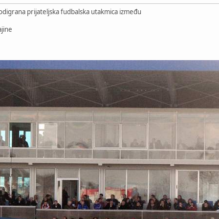
 odigrana prijateljska fudbalska utakmica između
ajine