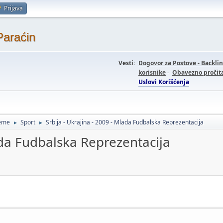
Prijava
Paraćin
Vesti:
Dogovor za Postove - Backli
korisnike
-
Obavezno pročita
Uslovi Korišćenja
teme
Sport
Srbija - Ukrajina - 2009 - Mlada Fudbalska Reprezentacija
►
►
lada Fudbalska Reprezentacija