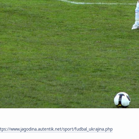
tps://www.jagodina.autentik.net/sport/fudbal_ukrajina.php