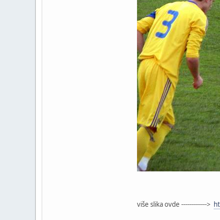
više slika ovde ------------->
ht