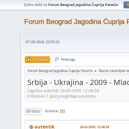
Dobro došli na
Forum Beograd Jagodina Ćuprija Paraćin
.
Forum Beograd Jagodina Ćuprija 
07-08-2026, 23:55:25
Početna
Pretraga
Forum Beograd Jagodina Ćuprija Paraćin
Razne zanimljive 
►
Srbija - Ukrajina - 2009 - M
Započeo autentik, 28-03-2009, 12:48:58
0 članova i 1 gost pregledaju ovu temu.
Stranice
1
IDI DOLE
autentik
28-03-2009, 12:48:58