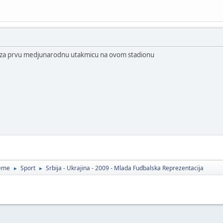
a za prvu medjunarodnu utakmicu na ovom stadionu
teme
Sport
Srbija - Ukrajina - 2009 - Mlada Fudbalska Reprezentacija
►
►