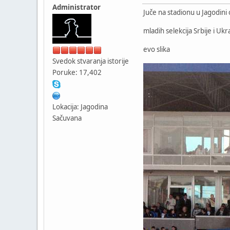
Administrator
Juče na stadionu u Jagodini
mladih selekcija Srbije i Ukr
evo slika
Svedok stvaranja istorije
Poruke: 17,402
Lokacija: Jagodina
Sačuvana