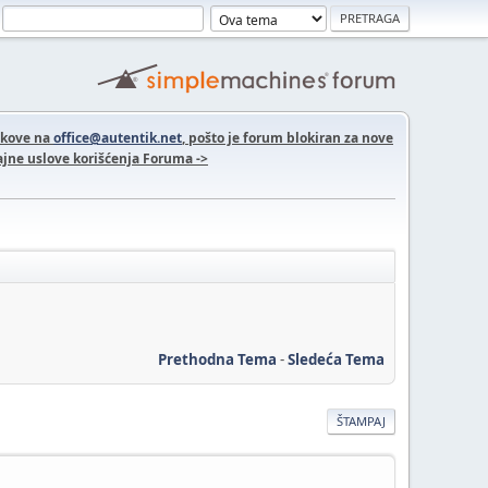
nkove na
office@autentik.net
, pošto je forum blokiran za nove
jne uslove korišćenja Foruma ->
Prethodna Tema
-
Sledeća Tema
ŠTAMPAJ