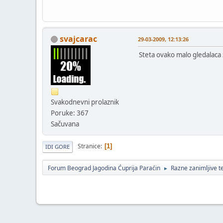
svajcarac
29-03-2009, 12:13:26
Steta ovako malo gledalac
Svakodnevni prolaznik
Poruke: 367
Sačuvana
Stranice
1
IDI GORE
Forum Beograd Jagodina Ćuprija Paraćin
Razne zanimljive 
►