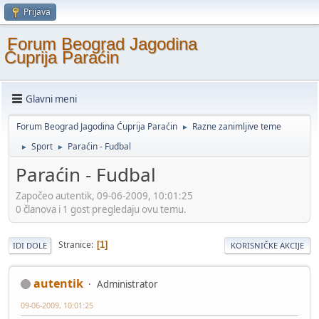
Prijava
Forum Beograd Jagodina
Ćuprija Paraćin
Glavni meni
Forum Beograd Jagodina Ćuprija Paraćin
Razne zanimljive teme
►
Sport
Paraćin - Fudbal
►
►
Paraćin - Fudbal
Započeo autentik, 09-06-2009, 10:01:25
0 članova i 1 gost pregledaju ovu temu.
Stranice
1
IDI DOLE
KORISNIČKE AKCIJE
autentik
Administrator
09-06-2009, 10:01:25