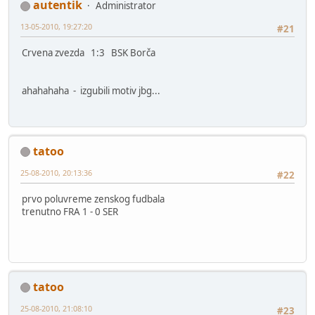
autentik
Administrator
13-05-2010, 19:27:20
#21
Crvena zvezda 1:3 BSK Borča
ahahahaha - izgubili motiv jbg...
tatoo
25-08-2010, 20:13:36
#22
prvo poluvreme zenskog fudbala
trenutno FRA 1 - 0 SER
tatoo
25-08-2010, 21:08:10
#23