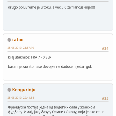
drugo poluvreme je u toku, a vec 5:0 za francuskinje!!!!
tatoo
25-08-2010, 21:57:10
#24
kraj utakmice: FRA 7 - 0 SER
bas mi je zao sto nase devojke ne dadose nijedan gol.
Kengurinjo
25-08-2010, 22:41:54
#25
Француска постаје једна од водећих сила у женском
фудбалу. Имају јаку базу у Олипик Лиону, који је ако се не