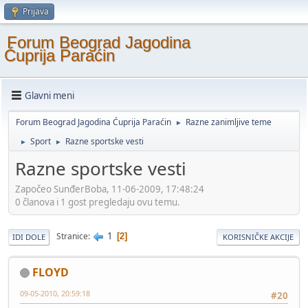
Prijava
Forum Beograd Jagodina
Ćuprija Paraćin
Glavni meni
Forum Beograd Jagodina Ćuprija Paraćin
Razne zanimljive teme
►
Sport
Razne sportske vesti
►
►
Razne sportske vesti
Započeo SunđerBoba, 11-06-2009, 17:48:24
0 članova i 1 gost pregledaju ovu temu.
1
Stranice
2
IDI DOLE
KORISNIČKE AKCIJE
FLOYD
09-05-2010, 20:59:18
#20