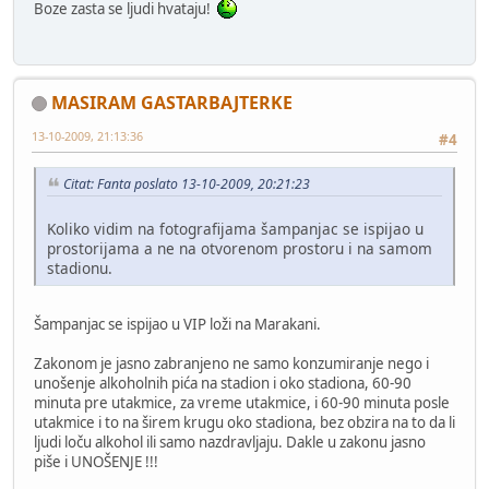
Boze zasta se ljudi hvataju!
MASIRAM GASTARBAJTERKE
13-10-2009, 21:13:36
#4
Citat: Fanta poslato 13-10-2009, 20:21:23
Koliko vidim na fotografijama šampanjac se ispijao u
prostorijama a ne na otvorenom prostoru i na samom
stadionu.
Šampanjac se ispijao u VIP loži na Marakani.
Zakonom je jasno zabranjeno ne samo konzumiranje nego i
unošenje alkoholnih pića na stadion i oko stadiona, 60-90
minuta pre utakmice, za vreme utakmice, i 60-90 minuta posle
utakmice i to na širem krugu oko stadiona, bez obzira na to da li
ljudi loču alkohol ili samo nazdravljaju. Dakle u zakonu jasno
piše i UNOŠENJE !!!