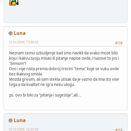
Luna
15-10-2009, 13:49:33
#18
Neznam cemu uzbudjenje kad smo navikli da svako moze bilo
koju i kakvu svoju misao ili pitanje napise ovde,i nazove to jos i
"temom"!
Ovo i nije nista prema dobroj trecini "tema" koje se vuku ovde
bez ikakvog smisla.
Mozda gresim, ali sam stekla utisak da je vazno da ima sto vise
toga a da kvalitet ne igra neku ulogu.
ps. ovo bi bilo za "pitanja i sugestije",ali...
Luna
16-10-2009, 16:33:20
#19