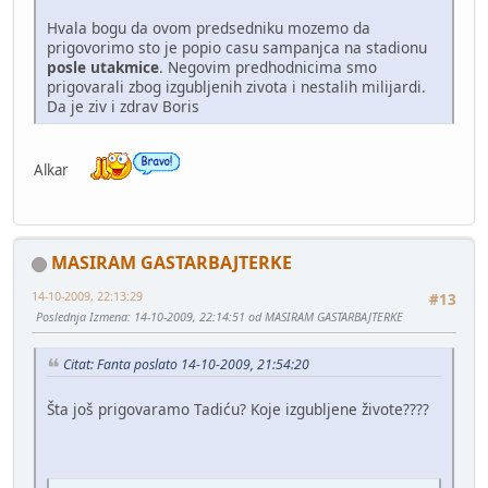
Hvala bogu da ovom predsedniku mozemo da
prigovorimo sto je popio casu sampanjca na stadionu
posle utakmice
. Negovim predhodnicima smo
prigovarali zbog izgubljenih zivota i nestalih milijardi.
Da je ziv i zdrav Boris
Alkar
MASIRAM GASTARBAJTERKE
14-10-2009, 22:13:29
#13
Poslednja Izmena
: 14-10-2009, 22:14:51 od MASIRAM GASTARBAJTERKE
Citat: Fanta poslato 14-10-2009, 21:54:20
Šta još prigovaramo Tadiću? Koje izgubljene živote????