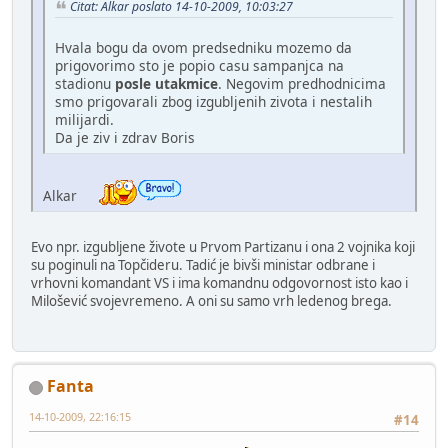
Citat: Alkar poslato 14-10-2009, 10:03:27
Hvala bogu da ovom predsedniku mozemo da
prigovorimo sto je popio casu sampanjca na
stadionu
posle utakmice
. Negovim predhodnicima
smo prigovarali zbog izgubljenih zivota i nestalih
milijardi.
Da je ziv i zdrav Boris
Alkar
Evo npr. izgubljene živote u Prvom Partizanu i ona 2 vojnika koji
su poginuli na Topčideru. Tadić je bivši ministar odbrane i
vrhovni komandant VS i ima komandnu odgovornost isto kao i
Milošević svojevremeno. A oni su samo vrh ledenog brega.
Fanta
14-10-2009, 22:16:15
#14