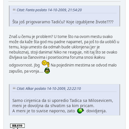
Citat: Fanta poslato 14-10-2009, 21:54:20
Šta još prigovaramo Tadiću? Koje izgubljene živote????
Znaš u čemu je problem? U tome što na ovom mestu svako
može da kaže šta god mu padne napamet, pa još to da uobliči u
temu, koja umesto da odmah bude uklonjena (jer je
nebulozna), stoji danima! Niko ne reaguje, niti taj što se ovako
iživljava sa članovima i posetiocima foruma snosi ikakvu
odgovornost. Jbg
Na pojedinim mestima se odvod malo
zapušio, pa vonja....
Citat: Alkar poslato 14-10-2009, 22:22:10
Samo cinjenica da si uporedio Tadica sa Milosevicem,
meni je dovoljna da shvatim sa kim pricam.
A meni je to suvise naporno, zato
dovidjenja.