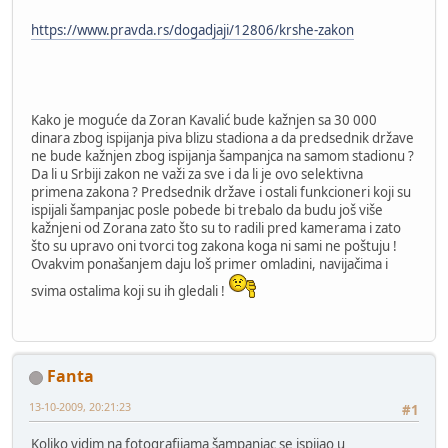
https://www.pravda.rs/dogadjaji/12806/krshe-zakon
Kako je moguće da Zoran Kavalić bude kažnjen sa 30 000
dinara zbog ispijanja piva blizu stadiona a da predsednik države
ne bude kažnjen zbog ispijanja šampanjca na samom stadionu ?
Da li u Srbiji zakon ne važi za sve i da li je ovo selektivna
primena zakona ? Predsednik države i ostali funkcioneri koji su
ispijali šampanjac posle pobede bi trebalo da budu još više
kažnjeni od Zorana zato što su to radili pred kamerama i zato
što su upravo oni tvorci tog zakona koga ni sami ne poštuju !
Ovakvim ponašanjem daju loš primer omladini, navijačima i
svima ostalima koji su ih gledali !
Fanta
13-10-2009, 20:21:23
#1
Koliko vidim na fotografijama šampanjac se ispijao u