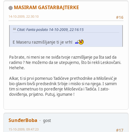
MASIRAM GASTARBAJTERKE
14-10-2009, 22:30:10
#16
Citat: Fanta poslato 14-10-2009, 22:16:15
E Maseru razmišljanje ti je vrh!
Pa brate, ni meni se ne sviđa tvoje razmišljanje pa šta sad da
radimo ? Ne možemo da se utepujemo, što bi rekli Leskovčani.
Hehehe.
Alkar, ti si prvi pomenuo Tadićeve prethodnike a Milošević je
bio glavni bivši predsednik Srbije i mislio si na njega. I samim
tim si nametnuo to poređenje Miloševića i Tadića. I zato-
doviđenja, prijatno. Putuj, igumane !
SunđerBoba
gost
15-10-2009, 09:47:23
#17