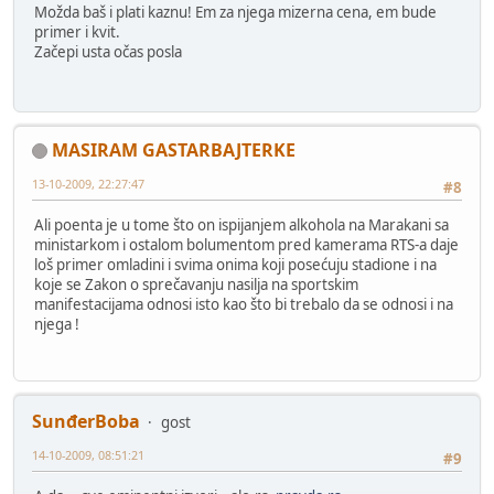
Možda baš i plati kaznu! Em za njega mizerna cena, em bude
primer i kvit.
Začepi usta očas posla
MASIRAM GASTARBAJTERKE
13-10-2009, 22:27:47
#8
Ali poenta je u tome što on ispijanjem alkohola na Marakani sa
ministarkom i ostalom bolumentom pred kamerama RTS-a daje
loš primer omladini i svima onima koji posećuju stadione i na
koje se Zakon o sprečavanju nasilja na sportskim
manifestacijama odnosi isto kao što bi trebalo da se odnosi i na
njega !
SunđerBoba
gost
14-10-2009, 08:51:21
#9