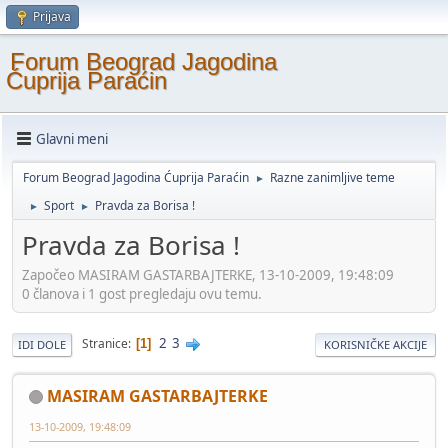
Prijava
Forum Beograd Jagodina
Ćuprija Paraćin
Glavni meni
Forum Beograd Jagodina Ćuprija Paraćin
Razne zanimljive teme
►
Sport
Pravda za Borisa !
►
►
Pravda za Borisa !
Započeo MASIRAM GASTARBAJTERKE, 13-10-2009, 19:48:09
0 članova i 1 gost pregledaju ovu temu.
2
3
Stranice
1
IDI DOLE
KORISNIČKE AKCIJE
MASIRAM GASTARBAJTERKE
13-10-2009, 19:48:09