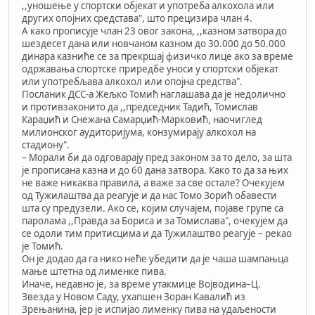
,,уношење у спортски објекат и употреба алкохола или
других опојних средстава", што прецизира члан 4.
А како прописује члан 23 овог закона, ,,казном затвора до
шездесет дана или новчаном казном до 30.000 до 50.000
динара казниће се за прекршај физичко лице ако за време
одржавања спортске приредбе уноси у спортски објекат
или употребљава алкохол или опојна средства".
Посланик ДСС-а Жељко Томић наглашава да је недолично
и противзаконито да ,,председник Тадић, Томислав
Караџић и Снежана Самарџић-Марковић, наочиглед
милионског аудиторијума, конзумирају алкохол на
стадиону".
– Морали би да одговарају пред законом за то дело, за шта
је прописана казна и до 60 дана затвора. Како то да за њих
не важе никаква правила, а важе за све остале? Очекујем
од Тужилаштва да реагује и да нас Томо Зорић обавести
шта су предузели. Ако се, којим случајем, појаве групе са
паролама ,,Правда за Бориса и за Томислава", очекујем да
се одоли тим притисцима и да Тужилаштво реагује – рекао
је Томић.
Он је додао да га нико неће убедити да је чаша шампањца
мање штетна од лименке пива.
Иначе, недавно је, за време утакмице Војводина–Ц.
Звезда у Новом Саду, ухапшен Зоран Кавалић из
Зрењанина, јер је испијао лименку пива на удаљености