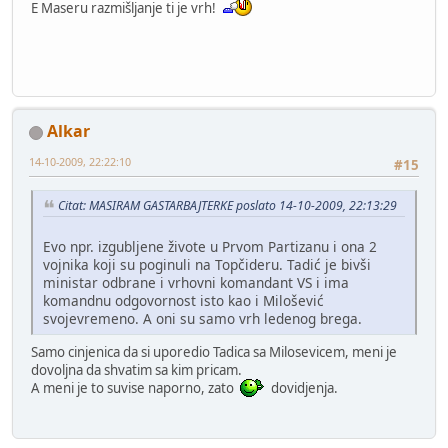
E Maseru razmišljanje ti je vrh!
Alkar
14-10-2009, 22:22:10
#15
Citat: MASIRAM GASTARBAJTERKE poslato 14-10-2009, 22:13:29
Evo npr. izgubljene živote u Prvom Partizanu i ona 2
vojnika koji su poginuli na Topčideru. Tadić je bivši
ministar odbrane i vrhovni komandant VS i ima
komandnu odgovornost isto kao i Milošević
svojevremeno. A oni su samo vrh ledenog brega.
Samo cinjenica da si uporedio Tadica sa Milosevicem, meni je
dovoljna da shvatim sa kim pricam.
A meni je to suvise naporno, zato
dovidjenja.