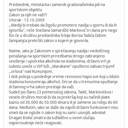
Predsednik, ministarka i zamenik gradonačelnika pili na
sportskom objektu
Zakon za njih ne važi?!
Utorak - 13.10.2009
,,Mediji bi trebalo da žigošu promotere nasilja u sportu ili da ih
ignorišu", reče Snežana Samardžić-Marković tri dana pre nego
što će u društvu predsednika Srbije Borisa Tadića čašom
šampanjca prekršiti zakon o kojem je govorila.
Naime, iako je Zakonom o sprečavanju nasilja i nedoličnog
ponašanja na sportskim priredbama strogo zabranjeno
unošenje i upotreba alkohola na stadionima, državni vrh je
subotu uveče u VIP loži ,,Marakane" opušteno zalivao trijumf
,,orlova" nad Rumunijom.
I dok policija u poslednje vreme revnosno hapsi sve koji u blizini
stadiona konzumiraju alkohol, čini se da u trenucima opuštanja
državnog vrha zakon prestaje da važi.
Sudeći po članu 23 pomenutog zakona, Tadić, Markovićeva i
veselo društvo morali bi da za prekršaj koji su načinili plate
kaznu od 30.000 do 50.000 dinara ili je zamene za robiju do 60
dana. Međutim, iako se slaže da najviši državni funkcioneri nisu
smeli da se ogluše o zakon koji su sami i usvojili, advokat
Dragan Đokić smatra da tužilaštvo u ovom slučaju
najverovatnije neće reagovati.