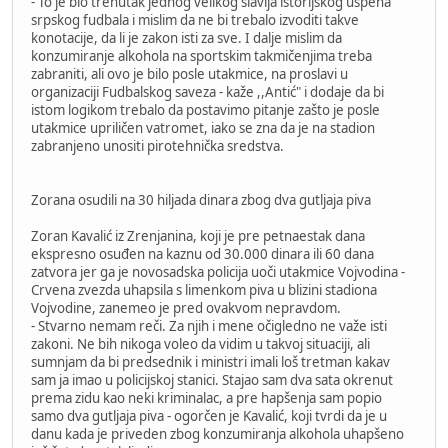
- To je bio trenutak jednog velikog slavlja istorijskog uspeha
srpskog fudbala i mislim da ne bi trebalo izvoditi takve
konotacije, da li je zakon isti za sve. I dalje mislim da
konzumiranje alkohola na sportskim takmičenjima treba
zabraniti, ali ovo je bilo posle utakmice, na proslavi u
organizaciji Fudbalskog saveza - kaže ,,Antić" i dodaje da bi
istom logikom trebalo da postavimo pitanje zašto je posle
utakmice upriličen vatromet, iako se zna da je na stadion
zabranjeno unositi pirotehnička sredstva.
Zorana osudili na 30 hiljada dinara zbog dva gutljaja piva
Zoran Kavalić iz Zrenjanina, koji je pre petnaestak dana
ekspresno osuđen na kaznu od 30.000 dinara ili 60 dana
zatvora jer ga je novosadska policija uoči utakmice Vojvodina -
Crvena zvezda uhapsila s limenkom piva u blizini stadiona
Vojvodine, zanemeo je pred ovakvom nepravdom.
- Stvarno nemam reči. Za njih i mene očigledno ne važe isti
zakoni. Ne bih nikoga voleo da vidim u takvoj situaciji, ali
sumnjam da bi predsednik i ministri imali loš tretman kakav
sam ja imao u policijskoj stanici. Stajao sam dva sata okrenut
prema zidu kao neki kriminalac, a pre hapšenja sam popio
samo dva gutljaja piva - ogorčen je Kavalić, koji tvrdi da je u
danu kada je priveden zbog konzumiranja alkohola uhapšeno