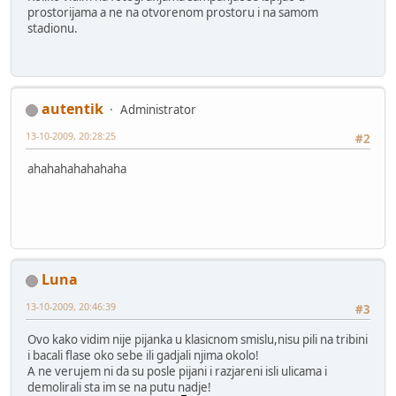
prostorijama a ne na otvorenom prostoru i na samom
stadionu.
autentik
Administrator
13-10-2009, 20:28:25
#2
ahahahahahahaha
Luna
13-10-2009, 20:46:39
#3
Ovo kako vidim nije pijanka u klasicnom smislu,nisu pili na tribini
i bacali flase oko sebe ili gadjali njima okolo!
A ne verujem ni da su posle pijani i razjareni isli ulicama i
demolirali sta im se na putu nadje!