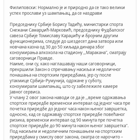
Филиповски: Нормално је и природно да се тако велики
успех прослави уз шампањац, да се наздрави
Председнику Србије Борису Тадићу, министарки спорта
Снежани Самарџић-Марковић, председнику Фудбалског
савеза Србије Томиславу Караџићу и бројним другим
функционерима, следује до шездесет дана затвора или
новчана казна од 30 до 50 хиљада динара због
конзумирања алкохола на стадиону ,,Маракана", сматрају
саговорници Правде.
Наиме, они су, како наглашавају наши саговорници,
прекршили Закон о спречавању насиља и недоличног
понашања на спортским приредбама, јер су после
утакмице Србија–Румунија, одржане у суботу,
конзумирали шампањац, што су забележиле камере
Јавног сервиса.
У члану 2 овог закона наводи се да је ,,време одржавања
спортске приредбе временски интервал од једног часа пре
почетка приредбе до једног часа након њеног завршетка,
односно, кад се одржавају спортске приредбе повећаног
ризика, временски интервал од 90 минута пре почетка
спортске приредбе до 90 минута након њеног завршетка".
Под насиљем и недоличним понашањем на спортским
приредбама у смислу овог закона, сматра се нарочито –