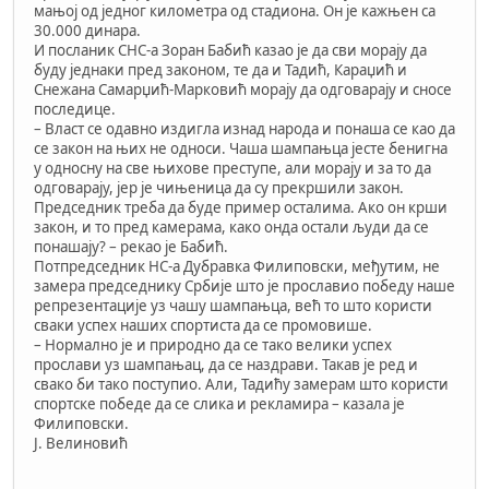
мањој од једног километра од стадиона. Он је кажњен са
30.000 динара.
И посланик СНС-а Зоран Бабић казао је да сви морају да
буду једнаки пред законом, те да и Тадић, Караџић и
Снежана Самарџић-Марковић морају да одговарају и сносе
последице.
– Власт се одавно издигла изнад народа и понаша се као да
се закон на њих не односи. Чаша шампањца јесте бенигна
у односну на све њихове преступе, али морају и за то да
одговарају, јер је чињеница да су прекршили закон.
Председник треба да буде пример осталима. Ако он крши
закон, и то пред камерама, како онда остали људи да се
понашају? – рекао је Бабић.
Потпредседник НС-а Дубравка Филиповски, међутим, не
замера председнику Србије што је прославио победу наше
репрезентације уз чашу шампањца, већ то што користи
сваки успех наших спортиста да се промовише.
– Нормално је и природно да се тако велики успех
прослави уз шампањац, да се наздрави. Такав је ред и
свако би тако поступио. Али, Тадићу замерам што користи
спортске победе да се слика и рекламира – казала је
Филиповски.
Ј. Велиновић