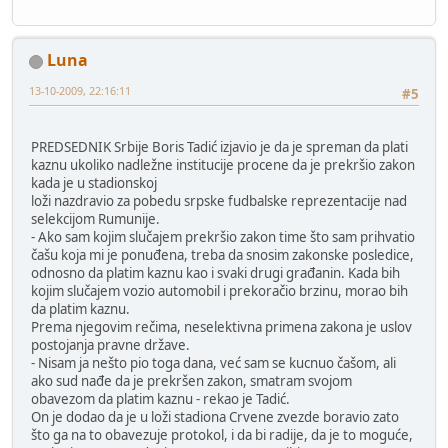
Luna
13-10-2009, 22:16:11
#5
PREDSEDNIK Srbije Boris Tadić izjavio je da je spreman da plati
kaznu ukoliko nadležne institucije procene da je prekršio zakon
kada je u stadionskoj
loži nazdravio za pobedu srpske fudbalske reprezentacije nad
selekcijom Rumunije.
- Ako sam kojim slučajem prekršio zakon time što sam prihvatio
čašu koja mi je ponuđena, treba da snosim zakonske posledice,
odnosno da platim kaznu kao i svaki drugi građanin. Kada bih
kojim slučajem vozio automobil i prekoračio brzinu, morao bih
da platim kaznu.
Prema njegovim rečima, neselektivna primena zakona je uslov
postojanja pravne države.
- Nisam ja nešto pio toga dana, već sam se kucnuo čašom, ali
ako sud nađe da je prekršen zakon, smatram svojom
obavezom da platim kaznu - rekao je Tadić.
On je dodao da je u loži stadiona Crvene zvezde boravio zato
što ga na to obavezuje protokol, i da bi radije, da je to moguće,