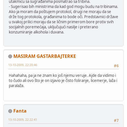
utakmicu sa sugrađanima posmatrao sa tribina.
- Sugerisao bih ministrima da kad god mogu budu na tribinama.
Ako ja moram da poštujem protokol, drugi ne moraju da se
drže tog protokola, građanima to bode oči. Predstavnici države
u svakoj prilici moraju da se ličnim primerom bore protiv svih
socijalnih poremećaja, uključujući nasilje i preterano
konzumiranje alkohola i duvana.
MASIRAM GASTARBAJTERKE
13-10-2009, 22:20:46
#6
Hahahaha, pa ja ne znam ko još njemu veruje. Ajde da vidimo i
to čudo ali ovo što je on izjavio je čisto foliranje, licemerje, laža i
paralaža.
Fanta
13-10-2009, 22:22:41
#7