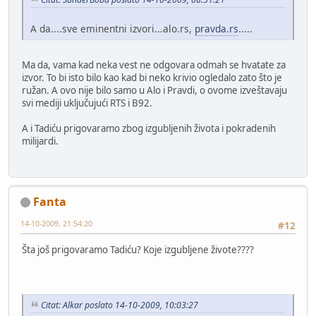
A da....sve eminentni izvori...alo.rs,
pravda.rs
.....
Ma da, vama kad neka vest ne odgovara odmah se hvatate za
izvor. To bi isto bilo kao kad bi neko krivio ogledalo zato što je
ružan. A ovo nije bilo samo u Alo i Pravdi, o ovome izveštavaju
svi mediji uključujući RTS i B92.
A i Tadiću prigovaramo zbog izgubljenih života i pokradenih
milijardi.
Fanta
14-10-2009, 21:54:20
#12
Šta još prigovaramo Tadiću? Koje izgubljene živote????
Citat: Alkar poslato 14-10-2009, 10:03:27