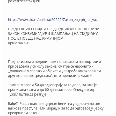
još četrdesetak ljudi.
https://www.alo.rs/politika/20229/Zakon_za_njih_ne_vazi
ПРЕДСЕДНИК СРБИЈЕ И ПРЕДСЕДНИК ФСС ПРЕКРШИЛИ
ЗАКОН КОНЗУМИРАЈУЋИ ШАМПАЊАЦ НА СТАДИОНУ
ПОСЛЕ ПОБЕДЕ НАД РУМУНИЈОМ
Крше закон!
Под насиљем и недоличним понашањем на спортским
приредбама у смислу закона, сматра се нарочито –
,,уношење у спортски објекат и употреба алкохола или
других опојних средстава", што прецизира члан 4
Томић: Морали би да одговарају за то дело, за шта је
прописана казна и до 60 дана затвора. Очекујем од
Тужилаштва да реагује
Бабић: Чаша шампањца јесте бенигна у односну на све
њихове преступе, али морају и за то да одговарају, јер су
прекршили закон