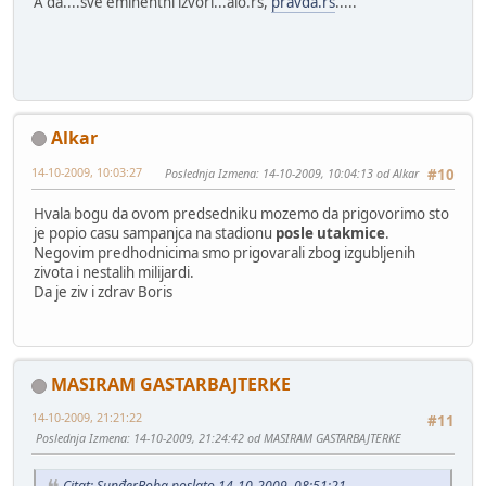
A da....sve eminentni izvori...alo.rs,
pravda.rs
.....
Alkar
14-10-2009, 10:03:27
Poslednja Izmena
: 14-10-2009, 10:04:13 od Alkar
#10
Hvala bogu da ovom predsedniku mozemo da prigovorimo sto
je popio casu sampanjca na stadionu
posle utakmice
.
Negovim predhodnicima smo prigovarali zbog izgubljenih
zivota i nestalih milijardi.
Da je ziv i zdrav Boris
MASIRAM GASTARBAJTERKE
14-10-2009, 21:21:22
#11
Poslednja Izmena
: 14-10-2009, 21:24:42 od MASIRAM GASTARBAJTERKE
Citat: SunđerBoba poslato 14-10-2009, 08:51:21