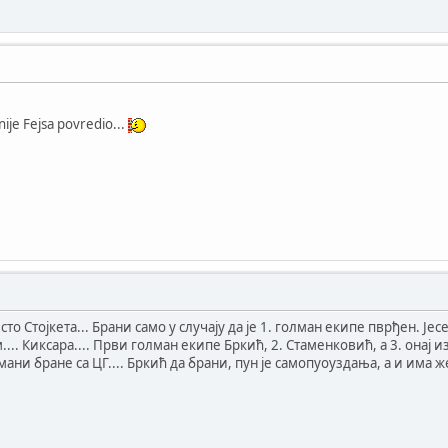
 nije Fejsa povredio...
сто Стојкета... Брани само у случају да је 1. голман екипе пврђен. Је
.. Киксара.... Први голман екипе Бркић, 2. Стаменковић, а 3. онај из
ни бране са ЦГ.... Бркић да брани, пун је самопуоуздања, а и има ж