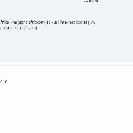
ZAKUMI
frika" (na juzno africkom jeziku) i internet kod za J. A..
a vise africkih jezika).
2010.