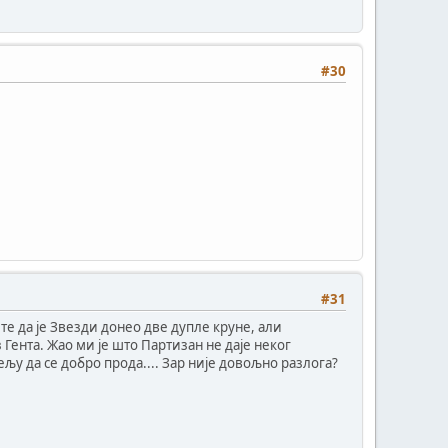
#30
#31
сете да је Звезди донео две дупле круне, али
 Гента. Жао ми је што Партизан не даје неког
ељу да се добро прода.... Зар није довољно разлога?