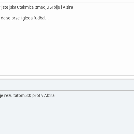
jateljska utakmica izmedju Srbije i Alzira
a se prze i gleda fudbal...
e rezultatom 3:0 protiv Alzira