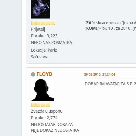
"
ZA
"= skracenica za "Juzna A
"
KUMI
"= br. 10 , za 2010. (n
Prijatelj
Poruke: 9,223
NEKO NAS POSMATRA
Lokacija: Pariz
Sačuvana
FLOYD
26-03-2010, 21:24:04
DOBAR IM AVATAR ZA S.P. 
Zvezda u usponu
Poruke: 2,774
NEDOSTATAK DOKAZA
NIJE DOKAZ NEDOSTATKA