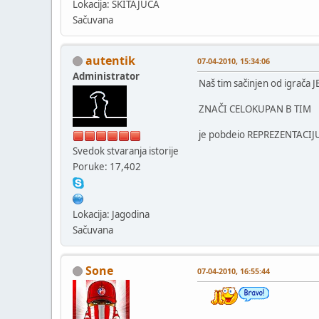
Lokacija: SKITAJUCA
Sačuvana
autentik
07-04-2010, 15:34:06
Administrator
Naš tim sačinjen od igrača
ZNAČI CELOKUPAN B TIM
je pobdeio REPREZENTACIJ
Svedok stvaranja istorije
Poruke: 17,402
Lokacija: Jagodina
Sačuvana
Sone
07-04-2010, 16:55:44