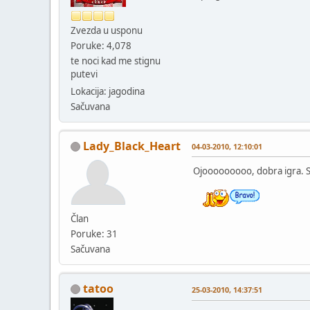
Zvezda u usponu
Poruke: 4,078
te noci kad me stignu
putevi
Lokacija: jagodina
Sačuvana
Lady_Black_Heart
04-03-2010, 12:10:01
Ojooooooooo, dobra igra. 
Član
Poruke: 31
Sačuvana
tatoo
25-03-2010, 14:37:51