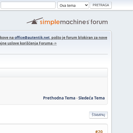
nkove na
office@autentik.net
, pošto je forum blokiran za nove
jne uslove korišćenja Foruma ->
Prethodna Tema
-
Sledeća Tema
ŠTAMPAJ
#20