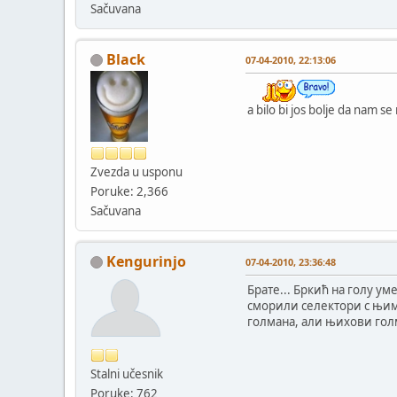
Sačuvana
Black
07-04-2010, 22:13:06
a bilo bi jos bolje da nam se
Zvezda u usponu
Poruke: 2,366
Sačuvana
Kengurinjo
07-04-2010, 23:36:48
Брате... Бркић на голу уме
сморили селектори с њим..
голмана, али њихови голма
Stalni učesnik
Poruke: 762