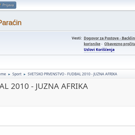
Prijava
Paraćin
Vesti:
Dogovor za Postove - Backli
korisnike
-
Obavezno pročita
Uslovi Korišćenja
teme
Sport
SVETSKO PRVENSTVO - FUDBAL 2010 - JUZNA AFRIKA
►
►
L 2010 - JUZNA AFRIKA