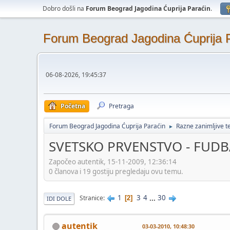
Dobro došli na
Forum Beograd Jagodina Ćuprija Paraćin
.
Forum Beograd Jagodina Ćuprija 
06-08-2026, 19:45:37
Početna
Pretraga
Forum Beograd Jagodina Ćuprija Paraćin
Razne zanimljive 
►
SVETSKO PRVENSTVO - FUDBA
Započeo autentik, 15-11-2009, 12:36:14
0 članova i 19 gostiju pregledaju ovu temu.
1
3
4
...
30
Stranice
2
IDI DOLE
autentik
03-03-2010, 10:48:30