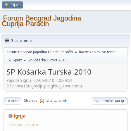
Prijava
Forum Beograd Jagodina
Ćuprija Paraćin
Glavni meni
Forum Beograd Jagodina Ćuprija Paraćin
Razne zanimljive teme
►
Sport
SP Košarka Turska 2010
►
►
SP Košarka Turska 2010
Započeo ignja, 02-06-2010, 20:29:31
0 članova i 20 gostiju pregledaju ovu temu.
2
3
...
5
Stranice
1
IDI DOLE
KORISNIČKE AKCIJE
ignja
02-06-2010, 20:29:31