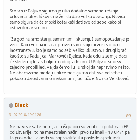
Srebro iz Poljske sigurno je ulilo dodatno samopouzdanje
orlovima, ali Veličković ne želi da daje velika obećanja. Novica
samo sigura da će srpski košarkaši dati sve od sebe kako bi
ostavrili maksimum.
"Za godinu smo stariji, samim tim i iskusniji. I samopouzdanje je
veće. Kao i većina igrača, proveo sam svoju prvu sezonu u
inostranstvu, što je samo po sebi veliko iskustvo. I drugi igrači
kao što su Raduljica, Marković i Bjelica, kada odu iz zemlje doći
će sledećeg leta s boljom nadogradnjom. U Poljskoj smo svi
zajedno probili led. Valjda ćemo i u Turskoj da napravimo nešto.
Ne obećavamo medalju, ali ćemo sigurno dati sve od sebe i
pokušati da ostvarimo maksimum", poručuje Novica Veličković.
Black
31-07-2010, 19:04:26
#9
Nema veze sa temom , ali naši juniori su izgubili u polufinalu EP
od Litvanije i to na maestralan način: prvo su imali + 13 u 4/4 pa
to prokockali a onda su napravili faul u poslednjoj sekundi