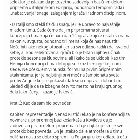
selektor je istakao da je izuzetno zadovoljan bazičnim delom
priprema u italijanskom Folgariju, odnosnom tempom rada i
,,nabacivanja" snage, zalaganjem igrača i radnom disciplinom.
- U Italiji smo stekli fizičku snagu jer je upravo to najvažnije
mladom timu. Sada ćemo daljim pripremama stvarati
koncepciju tima koja će nam dati 14 igrača koji će ostati sa nama
nakon 4. avgusta, odnosno tri imena koja će nas napustiti.
Neće biti lako nekog otpisati jer su svi odlično radili i dali sve od
sebe, ali kod selektovanja igrača bio je bitan i njihov učinak
protekle sezone sa klubovima, ali i kako će se uklopiti kao tim.
Hemija i koncepcija tima dobijaju se kroz treninge koji nam
slede. Ne očekujem vrhunsku formu na prvim pripremnim
utakmicama, jer je najbitniji prvi meč na šampionatu sveta
protiv Angole koji će pokazati da li smo napravili dobar tim.
Sledeći cilj je da se izbegne četvrto mesto na kraju grupnog
dela takmičenja - kazao je Ivković.
KrstiĆ: Kao da sam bio povređen
Kapiten reprezentacije Nenad Krstić rekao je na konferenciji za
novinare u pripremnoj bazi košarkaša u Kovilovu da je
zadovoljan prvim delom priprema i da je najbitnije što je sve
proteklo bez povreda. On je istakao da je atmosfera u timu
odlična i da su se dobro spremili u Folgariju u koji odlaze treću