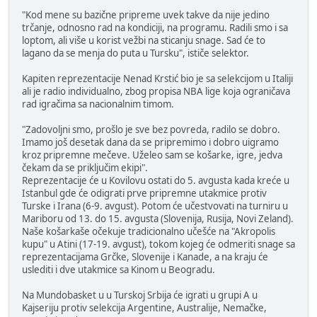
"Kod mene su bazične pripreme uvek takve da nije jedino
trčanje, odnosno rad na kondiciji, na programu. Radili smo i sa
loptom, ali više u korist vežbi na sticanju snage. Sad će to
lagano da se menja do puta u Tursku", ističe selektor.
Kapiten reprezentacije Nenad Krstić bio je sa selekcijom u Italiji
ali je radio individualno, zbog propisa NBA lige koja ograničava
rad igračima sa nacionalnim timom.
"Zadovoljni smo, prošlo je sve bez povreda, radilo se dobro.
Imamo još desetak dana da se pripremimo i dobro uigramo
kroz pripremne mečeve. Uželeo sam se košarke, igre, jedva
čekam da se priključim ekipi".
Reprezentacije će u Kovilovu ostati do 5. avgusta kada kreće u
Istanbul gde će odigrati prve pripremne utakmice protiv
Turske i Irana (6-9. avgust). Potom će učestvovati na turniru u
Mariboru od 13. do 15. avgusta (Slovenija, Rusija, Novi Zeland).
Naše košarkaše očekuje tradicionalno učešće na "Akropolis
kupu" u Atini (17-19. avgust), tokom kojeg će odmeriti snage sa
reprezentacijama Grčke, Slovenije i Kanade, a na kraju će
uslediti i dve utakmice sa Kinom u Beogradu.
Na Mundobasket u u Turskoj Srbija će igrati u grupi A u
Kajseriju protiv selekcija Argentine, Australije, Nemačke,