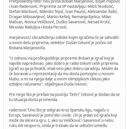
Pretposlednji filter nisu prošli Boban Marjanović, Bojan Popović
i Ivan Radenović. Pripreme za SP nastavljaju: Miloš Teodosić,
Stefan Marković, Milenko Tepić, Ivan Paunić, Aleksandar Rašić,
Dragan Milosavljević, Marko Kešelj, Nemanja Bjelica, Milan
Mačvan, Novica Veličković, Duško Savanović, Nenad Krstić,
Miroslav Raduljica i Kosta Perović.
marjanovicU obrazloženju odluke kojim igračima će se zahvaliti
u ovom delu priprema, selektor Dušan Ivković je počeo od
Bobana Marjanovića.
"U odnosu na prošlogodišnje pripreme Boban je igrač koji je
najviše napredovao. Jako dobro je radio tokom celih priprema.
Igrači su ga prihvatili, imali smo jako dobru saradnju. Mislim da
će boravak u reprezentaciji da mu dosta pomogne u novom
klubu, a mi na njega dalje u ovom olimpijskom ciklusu jako
ozbiljno računamo", objašnjava Duda Ivković.
Pre nego što je prešao na poziciju "četiri" Ivković je dodao da se
tu situacija dosta promenila.
radenovic"Ono što je odigrao kroz špansku ligu, najjaču u
Evropi, Savanović je potvrdio i ovde. On je jedan od igrača koji
može da iskreira igru. I, ako su Veličković i Savanović u neku
ruku bili nesporni, onda je trebalo da se odlučim između