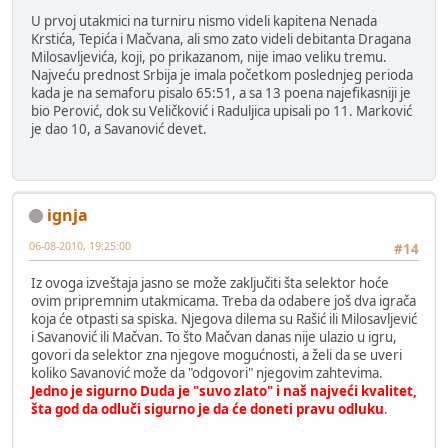
U prvoj utakmici na turniru nismo videli kapitena Nenada
Krstića, Tepića i Mačvana, ali smo zato videli debitanta Dragana
Milosavljevića, koji, po prikazanom, nije imao veliku tremu.
Najveću prednost Srbija je imala početkom poslednjeg perioda
kada je na semaforu pisalo 65:51, a sa 13 poena najefikasniji je
bio Perović, dok su Veličković i Raduljica upisali po 11. Marković
je dao 10, a Savanović devet.
ignja
06-08-2010, 19:25:00
#14
Iz ovoga izveštaja jasno se može zaključiti šta selektor hoće
ovim pripremnim utakmicama. Treba da odabere još dva igrača
koja će otpasti sa spiska. Njegova dilema su Rašić ili Milosavljević
i Savanović ili Mačvan. To što Mačvan danas nije ulazio u igru,
govori da selektor zna njegove mogućnosti, a želi da se uveri
koliko Savanović može da "odgovori" njegovim zahtevima.
Jedno je sigurno Duda je "suvo zlato" i naš najveći kvalitet,
šta god da odluči sigurno je da će doneti pravu odluku
.