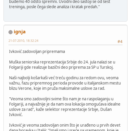
budemo 40 odsto spremni. Uvodni deo sastoji se od šest
treninga, posle čega slede analiza i kratak predah."
ignja
21-07-2010, 18:32:24
#4
Ivković zadovoljan pripremama
Muška seniorska reprezentacija Srbije do 24. jula nalazi se u
Folgariji gde realizuje bazični deo priprema za SP u Turskoj.
Naši najbolji košarkaši već treću godinu za redom ovu, veoma
važnu, fazu pripremnog perioda provode u italijanskom mestu
blizu Verone, koje im pruža maksimalne uslove za rad.
"Veoma smo zadovoljni svime što nam je na raspolaganju u
Folgariji, a najvažnije je da nam ova lokacija omogućava idealne
uslove za rad", kaže selektor reprezentacije Srbije, Dušan
Ivković.
Ivković je veoma zadovoljan onim što je urađeno u prvih devet
dana boravka u Italiji: "Imali smo i sreće sa vremenom, koje je