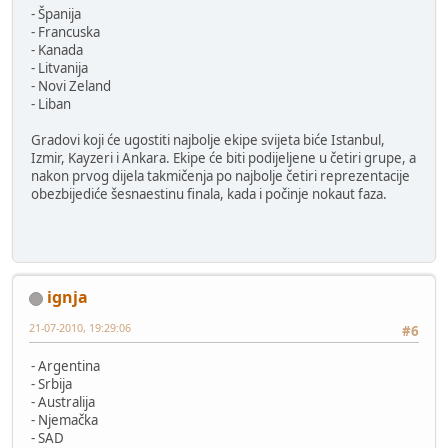
- Španija
- Francuska
- Kanada
- Litvanija
- Novi Zeland
- Liban
Gradovi koji će ugostiti najbolje ekipe svijeta biće Istanbul,
Izmir, Kayzeri i Ankara. Ekipe će biti podijeljene u četiri grupe, a
nakon prvog dijela takmičenja po najbolje četiri reprezentacije
obezbijediće šesnaestinu finala, kada i počinje nokaut faza.
ignja
21-07-2010, 19:29:06
#6
- Argentina
- Srbija
- Australija
- Njemačka
- SAD