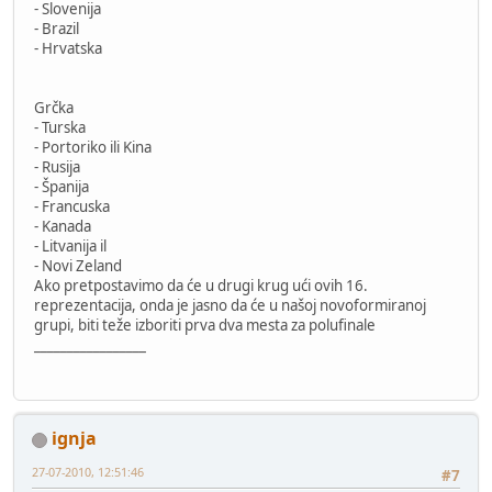
- Slovenija
- Brazil
- Hrvatska
Grčka
- Turska
- Portoriko ili Kina
- Rusija
- Španija
- Francuska
- Kanada
- Litvanija il
- Novi Zeland
Ako pretpostavimo da će u drugi krug ući ovih 16.
reprezentacija, onda je jasno da će u našoj novoformiranoj
grupi, biti teže izboriti prva dva mesta za polufinale
_________________
ignja
27-07-2010, 12:51:46
#7