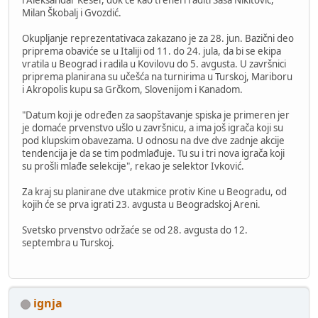
Milan Škobalj i Gvozdić.
Okupljanje reprezentativaca zakazano je za 28. jun. Bazični deo
priprema obaviće se u Italiji od 11. do 24. jula, da bi se ekipa
vratila u Beograd i radila u Kovilovu do 5. avgusta. U završnici
priprema planirana su učešća na turnirima u Turskoj, Mariboru
i Akropolis kupu sa Grčkom, Slovenijom i Kanadom.
"Datum koji je određen za saopštavanje spiska je primeren jer
je domaće prvenstvo ušlo u završnicu, a ima još igrača koji su
pod klupskim obavezama. U odnosu na dve dve zadnje akcije
tendencija je da se tim podmlađuje. Tu su i tri nova igrača koji
su prošli mlađe selekcije", rekao je selektor Ivković.
Za kraj su planirane dve utakmice protiv Kine u Beogradu, od
kojih će se prva igrati 23. avgusta u Beogradskoj Areni.
Svetsko prvenstvo održaće se od 28. avgusta do 12.
septembra u Turskoj.
ignja