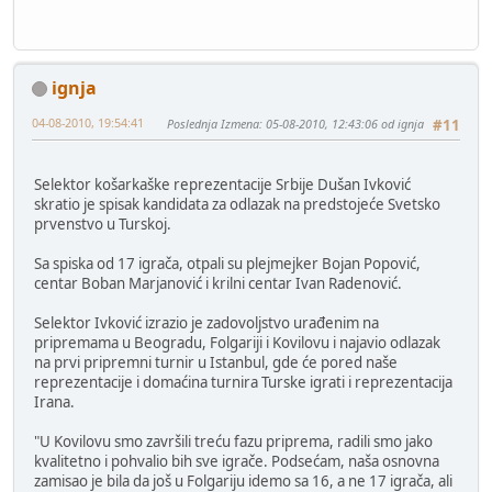
ignja
04-08-2010, 19:54:41
Poslednja Izmena
: 05-08-2010, 12:43:06 od ignja
#11
Selektor košarkaške reprezentacije Srbije Dušan Ivković
skratio je spisak kandidata za odlazak na predstojeće Svetsko
prvenstvo u Turskoj.
Sa spiska od 17 igrača, otpali su plejmejker Bojan Popović,
centar Boban Marjanović i krilni centar Ivan Radenović.
Selektor Ivković izrazio je zadovoljstvo urađenim na
pripremama u Beogradu, Folgariji i Kovilovu i najavio odlazak
na prvi pripremni turnir u Istanbul, gde će pored naše
reprezentacije i domaćina turnira Turske igrati i reprezentacija
Irana.
"U Kovilovu smo završili treću fazu priprema, radili smo jako
kvalitetno i pohvalio bih sve igrače. Podsećam, naša osnovna
zamisao je bila da još u Folgariju idemo sa 16, a ne 17 igrača, ali