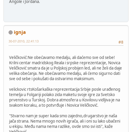
Angole i Jordana.
ignja
30-07-2010, 22:41:13
#8
Veličković:Ne obećavamo medalju, ali daćemo sve od sebe!
Krilni centar madridskog Reala i srpske reprezentacije, Novica
Veličković smatra da je u Poljskoj probijen led, ali ne želi da daje
velika obećanja. Ne obećavamo medalju, ali ćemo sigurno dati
sve od sebe i pokušati da ostvarimo maksimum.
velickovic rtsKošarkaška reprezentacija Srbije posle urađenog
temelja u Folgariji polako zida maketu svoje igre za Svetsko
prvenstvo u Turskoj. Dobra atmosfera u Kovilovu vidljiva je na
svakom koraku, a to potvrđuje i Novica Veličković.
"Stvarno nam je super kada smo zajedno,drugarstvo je naša
jača strana. Nema mnogo novih igrača, ali i oni su lako ubačeni
u ekipu. Među nama nema razlike, ovde smo svi isti", kaže
Veličković.