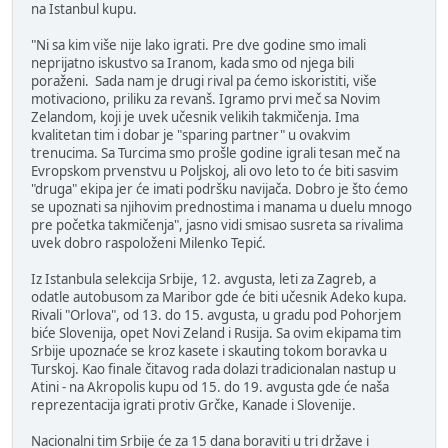
na Istanbul kupu.
"Ni sa kim više nije lako igrati. Pre dve godine smo imali
neprijatno iskustvo sa Iranom, kada smo od njega bili
poraženi. Sada nam je drugi rival pa ćemo iskoristiti, više
motivaciono, priliku za revanš. Igramo prvi meč sa Novim
Zelandom, koji je uvek učesnik velikih takmičenja. Ima
kvalitetan tim i dobar je "sparing partner" u ovakvim
trenucima. Sa Turcima smo prošle godine igrali tesan meč na
Evropskom prvenstvu u Poljskoj, ali ovo leto to će biti sasvim
"druga" ekipa jer će imati podršku navijača. Dobro je što ćemo
se upoznati sa njihovim prednostima i manama u duelu mnogo
pre početka takmičenja", jasno vidi smisao susreta sa rivalima
uvek dobro raspoloženi Milenko Tepić.
Iz Istanbula selekcija Srbije, 12. avgusta, leti za Zagreb, a
odatle autobusom za Maribor gde će biti učesnik Adeko kupa.
Rivali "Orlova", od 13. do 15. avgusta, u gradu pod Pohorjem
biće Slovenija, opet Novi Zeland i Rusija. Sa ovim ekipama tim
Srbije upoznaće se kroz kasete i skauting tokom boravka u
Turskoj. Kao finale čitavog rada dolazi tradicionalan nastup u
Atini - na Akropolis kupu od 15. do 19. avgusta gde će naša
reprezentacija igrati protiv Grčke, Kanade i Slovenije.
Nacionalni tim Srbije će za 15 dana boraviti u tri države i