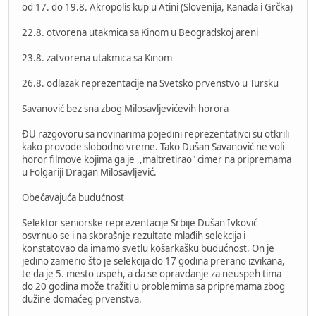
od 17. do 19.8. Akropolis kup u Atini (Slovenija, Kanada i Grčka)
22.8. otvorena utakmica sa Kinom u Beogradskoj areni
23.8. zatvorena utakmica sa Kinom
26.8. odlazak reprezentacije na Svetsko prvenstvo u Tursku
Savanović bez sna zbog Milosavljevićevih horora
ĐU razgovoru sa novinarima pojedini reprezentativci su otkrili
kako provode slobodno vreme. Tako Dušan Savanović ne voli
horor filmove kojima ga je ,,maltretirao" cimer na pripremama
u Folgariji Dragan Milosavljević.
Obećavajuća budućnost
Selektor seniorske reprezentacije Srbije Dušan Ivković
osvrnuo se i na skorašnje rezultate mlađih selekcija i
konstatovao da imamo svetlu košarkašku budućnost. On je
jedino zamerio što je selekcija do 17 godina prerano izvikana,
te da je 5. mesto uspeh, a da se opravdanje za neuspeh tima
do 20 godina može tražiti u problemima sa pripremama zbog
dužine domaćeg prvenstva.