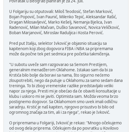
Povratak u Beograd planiran je za 24. juli.
U Folgariju su otputovali: Miloš Teodosić, Stefan Marković,
Bojan Popović, Ivan Paunić, Milenko Tepić, Aleksandar Rašić,
Dragan Milosavljević, Marko Kešelj, Nemanja Bjelica, Ivan
Radenović, Milan Mačvan, Duško Savanović, Novica Veličković,
Boban Marjanović, Miroslav Raduljica i Kosta Perović.
Pred put Italiju, selektor Ivković je objasnio situaciju sa
kapitenom koji zbog dogovora FIBA i NBA sa pripremama
može da počne tek pet sedmica pre početka takmičenja.
"U subotu uveče sam razgovarao sa Semom Prestijem,
generalnim menadžerom Oklahome. Istakao sam da bi za
Krstića bilo bolje da boravi sa nama, što sigurno nećemo
zloupotrebiti, nego da putuje u Oklahomu za samo sedam dana
treninga. To bi zbog vremenske razlike predstavljalo veliki
napor za njega. Presti mi je obećao da će obaviti konsultacije u
klubu i uskoro mi se javiti. Optimista sam. Možda veoma brzo
postignemo dogovor. Sa Oklahomom smo uvek imali odličnu
saradnju. Krstić je naš kapiten, njegovo prisustvo bi bilo od
ogromnog značaja za tim, ali i za njega", rekao je Ivković.
O pripremama u Folgariji, Ivković je rekao: "Mnogo očekujemo
od ovog dela priprema. Očekujem da po povratku u Kovilovo