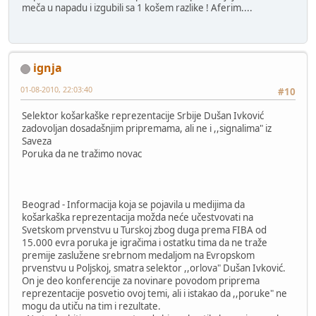
meča u napadu i izgubili sa 1 košem razlike ! Aferim....
ignja
01-08-2010, 22:03:40
#10
Selektor košarkaške reprezentacije Srbije Dušan Ivković
zadovoljan dosadašnjim pripremama, ali ne i ,,signalima" iz
Saveza
Poruka da ne tražimo novac
Beograd - Informacija koja se pojavila u medijima da
košarkaška reprezentacija možda neće učestvovati na
Svetskom prvenstvu u Turskoj zbog duga prema FIBA od
15.000 evra poruka je igračima i ostatku tima da ne traže
premije zaslužene srebrnom medaljom na Evropskom
prvenstvu u Poljskoj, smatra selektor ,,orlova" Dušan Ivković.
On je deo konferencije za novinare povodom priprema
reprezentacije posvetio ovoj temi, ali i istakao da ,,poruke" ne
mogu da utiču na tim i rezultate.