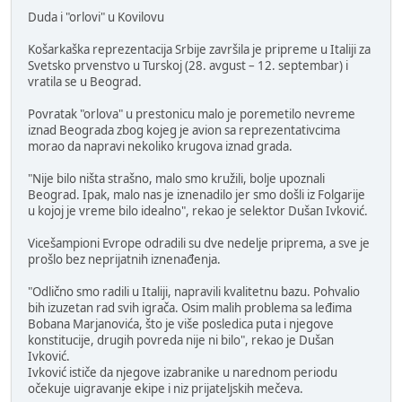
Duda i "orlovi" u Kovilovu
Košarkaška reprezentacija Srbije završila je pripreme u Italiji za
Svetsko prvenstvo u Turskoj (28. avgust – 12. septembar) i
vratila se u Beograd.
Povratak "orlova" u prestonicu malo je poremetilo nevreme
iznad Beograda zbog kojeg je avion sa reprezentativcima
morao da napravi nekoliko krugova iznad grada.
"Nije bilo ništa strašno, malo smo kružili, bolje upoznali
Beograd. Ipak, malo nas je iznenadilo jer smo došli iz Folgarije
u kojoj je vreme bilo idealno", rekao je selektor Dušan Ivković.
Vicešampioni Evrope odradili su dve nedelje priprema, a sve je
prošlo bez neprijatnih iznenađenja.
"Odlično smo radili u Italiji, napravili kvalitetnu bazu. Pohvalio
bih izuzetan rad svih igrača. Osim malih problema sa leđima
Bobana Marjanovića, što je više posledica puta i njegove
konstitucije, drugih povreda nije ni bilo", rekao je Dušan
Ivković.
Ivković ističe da njegove izabranike u narednom periodu
očekuje uigravanje ekipe i niz prijateljskih mečeva.