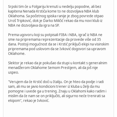
Srpski tim će u Folgariju krenuti u nedelju popodne, ali bez
kapitena Nenada Krstića kome to ne dozvoljava NBA klub
Oklahoma. Sa početnog spiska ranije je zbog povrede otpao
Uroš Tripković, dok je Darko Miličić rekao da mu novi klub iz
NBA ne dozvoljava da igra na SP.
Prema ugovoru koji su potpisali FIBA i NBA, igrač iz NBA ne
sme na pripremama reprezentacije da provede više od 35
dana. Postoji mogućnost da se i Krstić priključi ekipi na visinskim
pripremama pod uslovom da se Ivković dogovori sa upravom
Oklahome.
Slektor je rekao da je pokušao da stupi u kontakt s generalnim
menadžerom Oklahome Semom Prestijem, ali da još nije
uspeo.
"Verujem da će Krstić doći u Italiju. On je hteo da podje i radi
sam, ali mu se javio kondicioni trener iz kluba u želji da mu
pomogne i uvede ga u trening. Znaju u Oklahomi kako radim i
mislim da će nam se on priključiti, ali sigurno neće trenirati sa
ekipom", rekao je Ivković.