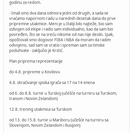
godinu za redom.
- Imali smo dva dana odmora jedni od drugih, a sada se
vraćamo napornom radu u narednih desetak dana do prve
pripremne utakmice. Meni je u Italiji bilo najteže, bio sam
izdvojen od ekipe i radio sam individualno, kao da sam bio
povređen, što se na sreću nikome od nas nije desilo. Ipak,
ispoštovali smo dogovor FIBA i NBA da moram da radim
odvojeno, sad sam se vratio i spreman sam za timske
poduhvate - zaključio je Krstić.
Plan priprema reprezentacije
do 4.8. pripreme u Kovilovu
4.8. skraćivanje spiska igrača sa 17 na 14 imena
od 6. do 8.8. turnir u Turskoj (učešće na turniru sa Turskom,
Iranom i Novim Zelandom)
12.8. trening utakmica sa Turskom
od 13. do 15.8. turnir u Mariboru (učešće na turniru sa
Slovenijom, Novim Zelandom i Rusijom)