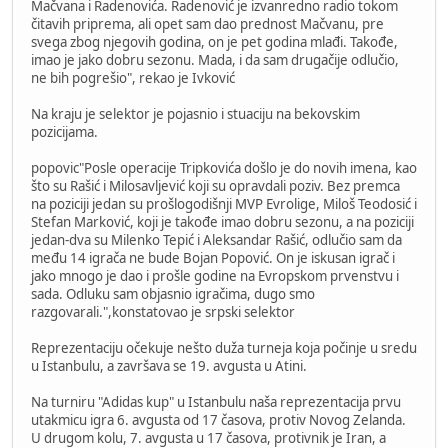
Mačvana i Radenovića. Radenović je izvanredno radio tokom
čitavih priprema, ali opet sam dao prednost Mačvanu, pre
svega zbog njegovih godina, on je pet godina mlađi. Takođe,
imao je jako dobru sezonu. Mada, i da sam drugačije odlučio,
ne bih pogrešio", rekao je Ivković
Na kraju je selektor je pojasnio i stuaciju na bekovskim
pozicijama.
popovic"Posle operacije Tripkovića došlo je do novih imena, kao
što su Rašić i Milosavljević koji su opravdali poziv. Bez premca
na poziciji jedan su prošlogodišnji MVP Evrolige, Miloš Teodosić i
Stefan Marković, koji je takođe imao dobru sezonu, a na poziciji
jedan-dva su Milenko Tepić i Aleksandar Rašić, odlučio sam da
među 14 igrača ne bude Bojan Popović. On je iskusan igrač i
jako mnogo je dao i prošle godine na Evropskom prvenstvu i
sada. Odluku sam objasnio igračima, dugo smo
razgovarali.",konstatovao je srpski selektor
Reprezentaciju očekuje nešto duža turneja koja počinje u sredu
u Istanbulu, a završava se 19. avgusta u Atini.
Na turniru "Adidas kup" u Istanbulu naša reprezentacija prvu
utakmicu igra 6. avgusta od 17 časova, protiv Novog Zelanda.
U drugom kolu, 7. avgusta u 17 časova, protivnik je Iran, a