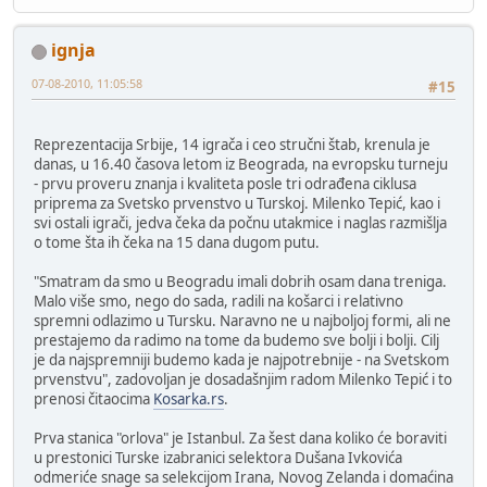
ignja
07-08-2010, 11:05:58
#15
Reprezentacija Srbije, 14 igrača i ceo stručni štab, krenula je
danas, u 16.40 časova letom iz Beograda, na evropsku turneju
- prvu proveru znanja i kvaliteta posle tri odrađena ciklusa
priprema za Svetsko prvenstvo u Turskoj. Milenko Tepić, kao i
svi ostali igrači, jedva čeka da počnu utakmice i naglas razmišlja
o tome šta ih čeka na 15 dana dugom putu.
"Smatram da smo u Beogradu imali dobrih osam dana treniga.
Malo više smo, nego do sada, radili na košarci i relativno
spremni odlazimo u Tursku. Naravno ne u najboljoj formi, ali ne
prestajemo da radimo na tome da budemo sve bolji i bolji. Cilj
je da najspremniji budemo kada je najpotrebnije - na Svetskom
prvenstvu", zadovoljan je dosadašnjim radom Milenko Tepić i to
prenosi čitaocima
Kosarka.rs
.
Prva stanica "orlova" je Istanbul. Za šest dana koliko će boraviti
u prestonici Turske izabranici selektora Dušana Ivkovića
odmeriće snage sa selekcijom Irana, Novog Zelanda i domaćina