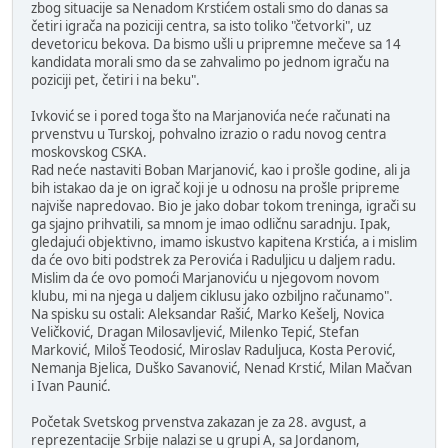
zbog situacije sa Nenadom Krstićem ostali smo do danas sa
četiri igrača na poziciji centra, sa isto toliko "četvorki", uz
devetoricu bekova. Da bismo ušli u pripremne mečeve sa 14
kandidata morali smo da se zahvalimo po jednom igraču na
poziciji pet, četiri i na beku".
Ivković se i pored toga što na Marjanovića neće računati na
prvenstvu u Turskoj, pohvalno izrazio o radu novog centra
moskovskog CSKA.
Rad neće nastaviti Boban Marjanović, kao i prošle godine, ali ja
bih istakao da je on igrač koji je u odnosu na prošle pripreme
najviše napredovao. Bio je jako dobar tokom treninga, igrači su
ga sjajno prihvatili, sa mnom je imao odličnu saradnju. Ipak,
gledajući objektivno, imamo iskustvo kapitena Krstića, a i mislim
da će ovo biti podstrek za Perovića i Raduljicu u daljem radu.
Mislim da će ovo pomoći Marjanoviću u njegovom novom
klubu, mi na njega u daljem ciklusu jako ozbiljno računamo".
Na spisku su ostali: Aleksandar Rašić, Marko Kešelj, Novica
Veličković, Dragan Milosavljević, Milenko Tepić, Stefan
Marković, Miloš Teodosić, Miroslav Raduljuca, Kosta Perović,
Nemanja Bjelica, Duško Savanović, Nenad Krstić, Milan Mačvan
i Ivan Paunić.
Početak Svetskog prvenstva zakazan je za 28. avgust, a
reprezentacije Srbije nalazi se u grupi A, sa Jordanom,