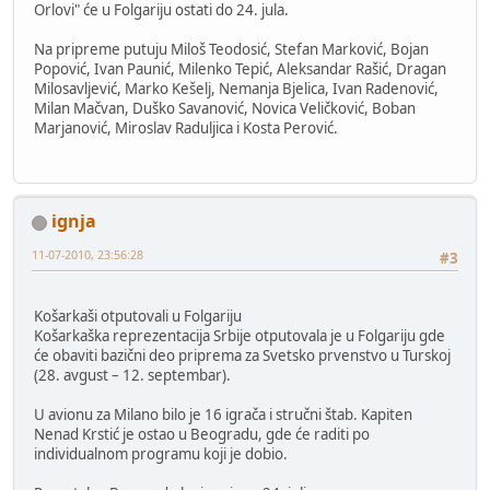
Orlovi" će u Folgariju ostati do 24. jula.
Na pripreme putuju Miloš Teodosić, Stefan Marković, Bojan
Popović, Ivan Paunić, Milenko Tepić, Aleksandar Rašić, Dragan
Milosavljević, Marko Kešelj, Nemanja Bjelica, Ivan Radenović,
Milan Mačvan, Duško Savanović, Novica Veličković, Boban
Marjanović, Miroslav Raduljica i Kosta Perović.
ignja
11-07-2010, 23:56:28
#3
Košarkaši otputovali u Folgariju
Košarkaška reprezentacija Srbije otputovala je u Folgariju gde
će obaviti bazični deo priprema za Svetsko prvenstvo u Turskoj
(28. avgust – 12. septembar).
U avionu za Milano bilo je 16 igrača i stručni štab. Kapiten
Nenad Krstić je ostao u Beogradu, gde će raditi po
individualnom programu koji je dobio.