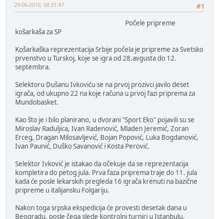
29-06-2010, 08:31:47
#1
Počele pripreme
košarkaša za SP
Košarkaška reprezentacija Srbije počela je pripreme za Svetsko
prvenstvo u Turskoj, koje se igra od 28.avgusta do 12.
septembra.
Selektoru Dušanu Ivkoviću se na prvoj prozivci javilo deset
igrača, od ukupno 22 na koje računa u prvoj fazi priprema za
Mundobasket.
Kao što je i bilo planirano, u dvorani "Sport Eko" pojavili su se
Miroslav Raduljica, Ivan Radenović, Mladen Jeremić, Zoran
Erceg, Dragan Milosavljević, Bojan Popović, Luka Bogdanović,
Ivan Paunić, Duško Savanović i Kosta Perović.
Selektor Ivković je istakao da očekuje da se reprezentacija
kompletira do petog jula. Prva faza priprema traje do 11. jula
kada će posle lekarskih pregleda 16 igrača krenuti na bazične
pripreme u italijansku Folgariju.
Nakon toga srpska ekspedicija će provesti desetak dana u
Beogradu, posle čega slede kontrolni turniri u Istanbulu,