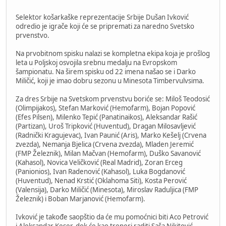
Selektor košarkaške reprezentacije Srbije Dušan Ivković
odredio je igrače koji će se pripremati za naredno Svetsko
prvenstvo.
Na prvobitnom spisku nalazi se kompletna ekipa koja je prošlog
leta u Poljskoj osvojila srebnu medalju na Evropskom
šampionatu. Na širem spisku od 22 imena našao se i Darko
Miličić, koji je imao dobru sezonu u Minesota Timbervulvsima.
Za dres Srbije na Svetskom prvenstvu boriće se: Miloš Teodosić
(Olimpijakos), Stefan Marković (Hemofarm), Bojan Popović
(Efes Pilsen), Milenko Tepić (Panatinaikos), Aleksandar Rašić
(Partizan), Uroš Tripković (Huventud), Dragan Milosavljević
(Radnički Kragujevac), Ivan Paunić (Aris), Marko Kešelj (Crvena
zvezda), Nemanja Bjelica (Crvena zvezda), Mladen Jeremić
(FMP Železnik), Milan Mačvan (Hemofarm), Duško Savanović
(Kahasol), Novica Veličković (Real Madrid), Zoran Erceg
(Panionios), Ivan Radenović (Kahasol), Luka Bogdanović
(Huventud), Nenad Krstić (Oklahoma Siti), Kosta Perović
(Valensija), Darko Miličić (Minesota), Miroslav Raduljica (FMP
Železnik) i Boban Marjanović (Hemofarm).
Ivković je takođe saopštio da će mu pomoćnici biti Aco Petrović
i Aleksandar Keser, dok će kao treneri raditi Saša Nikitović,