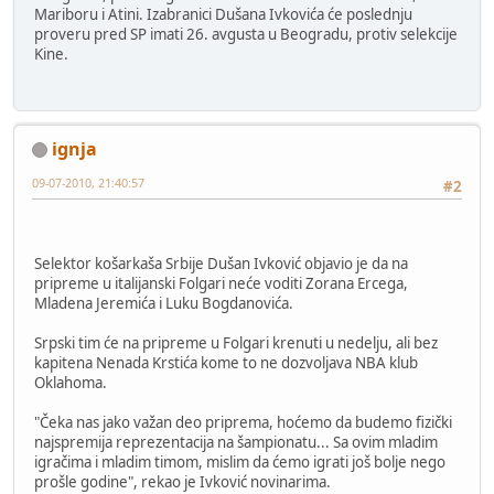
Mariboru i Atini. Izabranici Dušana Ivkovića će poslednju
proveru pred SP imati 26. avgusta u Beogradu, protiv selekcije
Kine.
ignja
09-07-2010, 21:40:57
#2
Selektor košarkaša Srbije Dušan Ivković objavio je da na
pripreme u italijanski Folgari neće voditi Zorana Ercega,
Mladena Jeremića i Luku Bogdanovića.
Srpski tim će na pripreme u Folgari krenuti u nedelju, ali bez
kapitena Nenada Krstića kome to ne dozvoljava NBA klub
Oklahoma.
"Čeka nas jako važan deo priprema, hoćemo da budemo fizički
najspremija reprezentacija na šampionatu... Sa ovim mladim
igračima i mladim timom, mislim da ćemo igrati još bolje nego
prošle godine", rekao je Ivković novinarima.