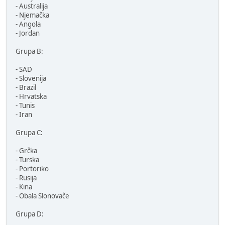
- Australija
- Njemačka
- Angola
- Jordan
Grupa B:
- SAD
- Slovenija
- Brazil
- Hrvatska
- Tunis
- Iran
Grupa C:
- Grčka
- Turska
- Portoriko
- Rusija
- Kina
- Obala Slonovače
Grupa D: