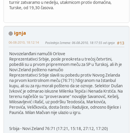
turnir zatvaramo u nedelju, utakmicom protiv domaćina,
Turske, od 19,30 časova.
ignja
06-08-2010, 18:12:14
Poslednja Izmena
: 06-08-2010, 18:17:55 od ignja
#13
Novozelanđani namučili Orlove
Reprezentativci Srbije, posle preokreta u trećoj četvrtini,
pobedili su u prvom pripremnom meču za SP u Turskoj, ali ih je
Novi Zeland pošteno namučio
Reprezentativci Srbije slavili su pobedu protiv Novog Zelanda
na prvom kontrolnom meču (76:71) ?digranom na Istanbul
kupu, ali su za nju morali pošteno da se oznoje. Selektor Dušan
Ivković je odmarao iskusne Milenka Tepića i Nenada Krstića. Na
terenu najčešće su "proveravane" novajlije Savanović, Kešelj,
Milosavljević i Rašić, uz podršku Teodosića, Markovića,
Perovića, Veličkovića, dosta često i Raduljice, odnosno Bjelice i
Paunića. Milan Mačvan nije ulazio u igru.
Srbija - Novi Zeland 76:71 (17:21, 15:18, 27:12, 17:20)