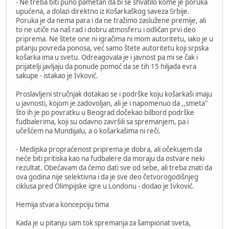
- Ne treba biti puno pametan da bi se shvatilo kome je poruka
upućena, a dolazi direktno iz Košarkaškog saveza Srbije.
Poruka je da nema para i da ne tražimo zaslužene premije, ali
to ne utiče na naš rad i dobru atmosferu i odličan prvi deo
priprema. Ne štete one ni igračima ni mom autoritetu, iako je u
pitanju povreda ponosa, već samo štete autoritetu koji srpska
košarka ima u svetu. Odreagovala je i javnost pa mi se čak i
prijatelji javljaju da ponude pomoć da se tih 15 hiljada evra
sakupe - istakao je Ivković.
Proslavljeni stručnjak dotakao se i podrške koju košarkaši imaju
u javnosti, kojom je zadovoljan, ali je i napomenuo da ,,smeta"
što ih je po povratku u Beograd dočekao bilbord podrške
fudbalerima, koji su odavno završili sa spremanjem, pa i
učešćem na Mundijalu, a o košarkašima ni reči.
- Medijska propraćenost priprema je dobra, ali očekujem da
neće biti pritiska kao na fudbalere da moraju da ostvare neki
rezultat. Obećavam da ćemo dati sve od sebe, ali treba znati da
ova godina nije selektivna i da je sve deo četvorogodišnjeg
ciklusa pred Olimpijske igre u Londonu - dodao je Ivković.
Hemija stvara koncepciju tima
Kada je u pitanju sam tok spremanja za šampionat sveta,