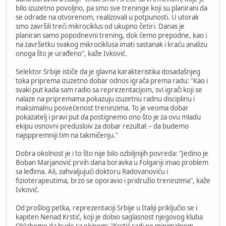
bilo izuzetno povoljno, pa smo sve treninge koji su planirani da
se odrade na otvorenom, realizovali u potpunosti. U utorak
smo završili treći mikrociklus od ukupno četiri. Danas je
planiran samo popodnevni trening, dok ćemo prepodne, kao i
na završetku svakog mikrociklusa imati sastanak i kraću analizu
onoga što je urađeno", kaže Ivković.
Selektor Srbije ističe da je glavna karakteristika dosadašnjeg
toka priprema izuzetno dobar odnos igrača prema radu: "Kao i
svaki put kada sam radio sa reprezentacijom, svi igrači koji se
nalaze na pripremama pokazuju izuzetnu radnu disciplinu i
maksimalnu posvećenost treninzima. To je veoma dobar
pokazatelj i pravi put da postignemo ono što je za ovu mladu
ekipu osnovni predusloiv za dobar rezultat – da budemo
najsppremniji tim na takmičenju."
Dobra okolnost je i to što nije bilo ozbiljnijih povreda: "Jedino je
Boban Marjanović prvih dana boravka u Folgariji imao problem
sa leđima. Ali, zahvaljujući doktoru Radovanoviću i
fizioterapeutima, brzo se oporavio i pridružio treninzima", kaže
Ivković.
Od prošlog petka, reprezentaciji Srbije u Italiji priključio se i
kapiten Nenad Krstić, koji je dobio saglasnost njegovog kluba