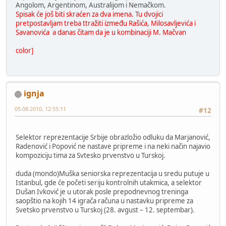
Angolom, Argentinom, Australijom i Nemačkom.
Spisak će još biti skraćen za dva imena. Tu dvojici
pretpostavljam treba ttražiti između Rašića, Milosavljevića i
Savanovića a danas čitam da je u kombinaciji M. Mačvan
color]
ignja
05-08-2010, 12:55:11
#12
Selektor reprezentacije Srbije obrazložio odluku da Marjanović,
Radenović i Popović ne nastave pripreme i na neki način najavio
kompoziciju tima za Svtesko prvenstvo u Turskoj.
duda (mondo)Muška seniorska reprezentacija u sredu putuje u
Istanbul, gde će početi seriju kontrolnih utakmica, a selektor
Dušan Ivković je u utorak posle prepodnevnog treninga
saopštio na kojih 14 igrača računa u nastavku pripreme za
Svetsko prvenstvo u Turskoj (28. avgust – 12. septembar).