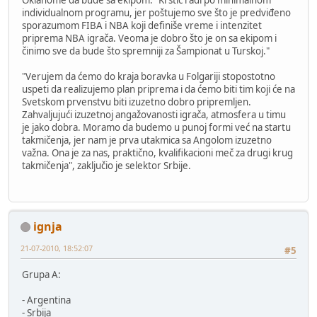
Oklahome da bude sa ekipom: "Krstić radi po minimalnom
individualnom programu, jer poštujemo sve što je predviđeno
sporazumom FIBA i NBA koji definiše vreme i intenzitet
priprema NBA igrača. Veoma je dobro što je on sa ekipom i
činimo sve da bude što spremniji za Šampionat u Turskoj."
"Verujem da ćemo do kraja boravka u Folgariji stopostotno
uspeti da realizujemo plan priprema i da ćemo biti tim koji će na
Svetskom prvenstvu biti izuzetno dobro pripremljen.
Zahvaljujući izuzetnoj angažovanosti igrača, atmosfera u timu
je jako dobra. Moramo da budemo u punoj formi već na startu
takmičenja, jer nam je prva utakmica sa Angolom izuzetno
važna. Ona je za nas, praktično, kvalifikacioni meč za drugi krug
takmičenja", zaključio je selektor Srbije.
ignja
21-07-2010, 18:52:07
#5
Grupa A:
- Argentina
- Srbija