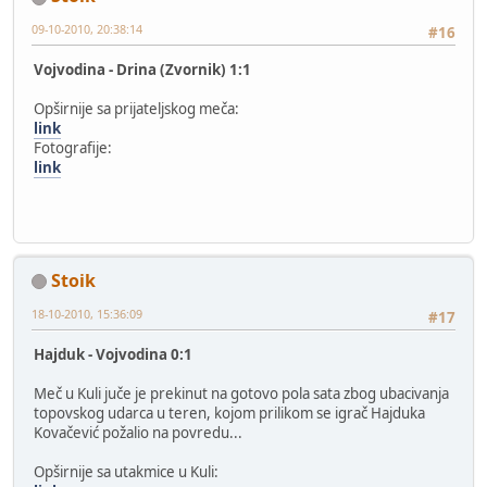
09-10-2010, 20:38:14
#16
Vojvodina - Drina (Zvornik) 1:1
Opširnije sa prijateljskog meča:
link
Fotografije:
link
Stoik
18-10-2010, 15:36:09
#17
Hajduk - Vojvodina 0:1
Meč u Kuli juče je prekinut na gotovo pola sata zbog ubacivanja
topovskog udarca u teren, kojom prilikom se igrač Hajduka
Kovačević požalio na povredu...
Opširnije sa utakmice u Kuli: