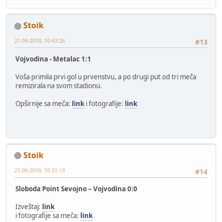
Stoik
21-09-2010, 10:43:26
#13
Vojvodina - Metalac 1:1
Voša primila prvi gol u prvenstvu, a po drugi put od tri meča
remizirala na svom stadionu.
Opširnije sa meča:
link
i fotografije:
link
Stoik
27-09-2010, 10:31:13
#14
Sloboda Point Sevojno – Vojvodina 0:0
Izveštaj:
link
i fotografije sa meča:
link