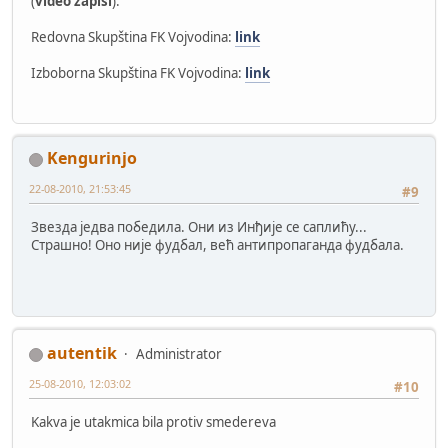
(
video zapisi
):
Redovna Skupština FK Vojvodina:
link
Izboborna Skupština FK Vojvodina:
link
Kengurinjo
22-08-2010, 21:53:45
#9
Звезда једва победила. Они из Инђије се саплићу...
Страшно! Оно није фудбал, већ антипропаганда фудбала.
autentik
Administrator
25-08-2010, 12:03:02
#10
Kakva je utakmica bila protiv smedereva