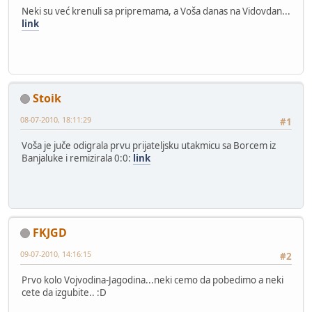
Neki su već krenuli sa pripremama, a Voša danas na Vidovdan...
link
Stoik
08-07-2010, 18:11:29
#1
Voša je juče odigrala prvu prijateljsku utakmicu sa Borcem iz
Banjaluke i remizirala 0:0:
link
FKJGD
09-07-2010, 14:16:15
#2
Prvo kolo Vojvodina-Jagodina...neki cemo da pobedimo a neki
cete da izgubite.. :D