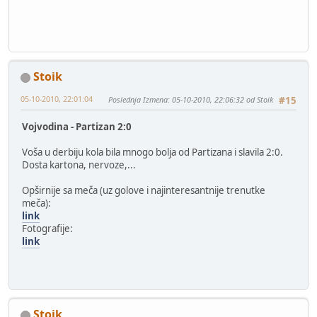
Stoik
05-10-2010, 22:01:04
Poslednja Izmena
: 05-10-2010, 22:06:32 od Stoik
#15
Vojvodina - Partizan 2:0
Voša u derbiju kola bila mnogo bolja od Partizana i slavila 2:0.
Dosta kartona, nervoze,...
Opširnije sa meča (uz golove i najinteresantnije trenutke
meča):
link
Fotografije:
link
Stoik