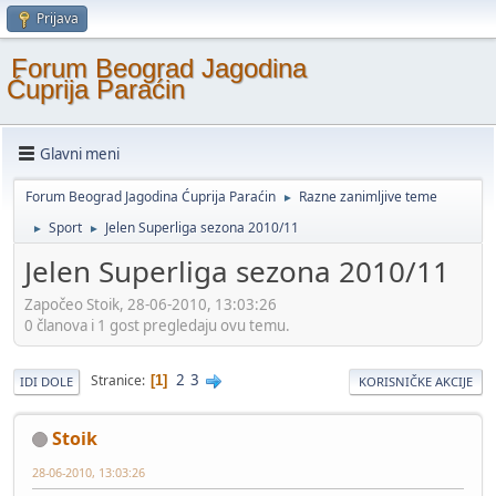
Prijava
Forum Beograd Jagodina
Ćuprija Paraćin
Glavni meni
Forum Beograd Jagodina Ćuprija Paraćin
Razne zanimljive teme
►
Sport
Jelen Superliga sezona 2010/11
►
►
Jelen Superliga sezona 2010/11
Započeo Stoik, 28-06-2010, 13:03:26
0 članova i 1 gost pregledaju ovu temu.
2
3
Stranice
1
IDI DOLE
KORISNIČKE AKCIJE
Stoik
28-06-2010, 13:03:26