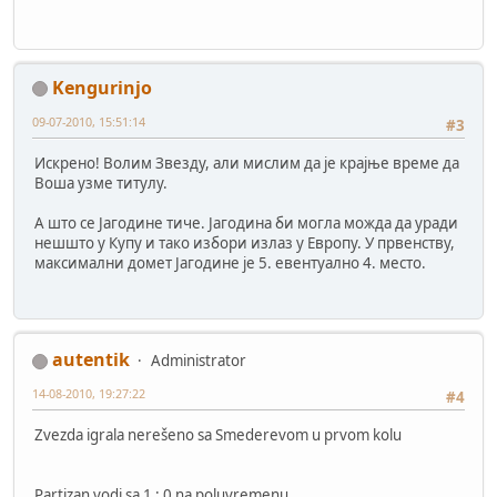
Kengurinjo
09-07-2010, 15:51:14
#3
Искрено! Волим Звезду, али мислим да је крајње време да
Воша узме титулу.
А што се Јагодине тиче. Јагодина би могла можда да уради
нешшто у Купу и тако избори излаз у Европу. У првенству,
максимални домет Јагодине је 5. евентуално 4. место.
autentik
Administrator
14-08-2010, 19:27:22
#4
Zvezda igrala nerešeno sa Smederevom u prvom kolu
Partizan vodi sa 1 : 0 na poluvremenu