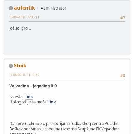
autentik
Administrator
15-08-2010, 09:35:11
#7
još se igra...
Stoik
17-08-2010, 11:11:54
#8
Vojvodina – Jagodina 0:0
Izveštaj:
link
i fotografije sa meča:
link
Dan pre utakmice u prostorijama fudbalskog centra Vujadin
Boškov održana su redovna i izborna Skupština FK Vojvodina