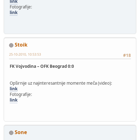
link
Fotografije:
link
Stoik
25-10-2010, 10:53:53
#18
FK Vojvodina – OFK Beograd 0:0
Opširnije uz najinteresantnije momente meča (video):
link
Fotografije:
link
Sone