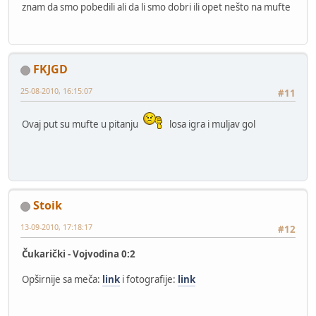
znam da smo pobedili ali da li smo dobri ili opet nešto na mufte
FKJGD
25-08-2010, 16:15:07
#11
Ovaj put su mufte u pitanju
losa igra i muljav gol
Stoik
13-09-2010, 17:18:17
#12
Čukarički - Vojvodina 0:2
Opširnije sa meča:
link
i fotografije:
link